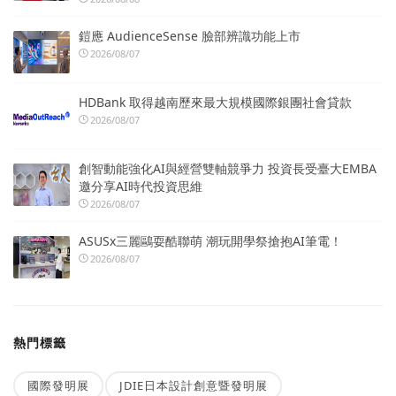
鎧應 AudienceSense 臉部辨識功能上市
2026/08/07
HDBank 取得越南歷來最大規模國際銀團社會貸款
2026/08/07
創智動能強化AI與經營雙軸競爭力 投資長受臺大EMBA
邀分享AI時代投資思維
2026/08/07
ASUSx三麗鷗耍酷聯萌 潮玩開學祭搶抱AI筆電！
2026/08/07
熱門標籤
國際發明展
JDIE日本設計創意暨發明展