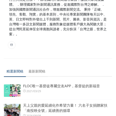
體。 ．辦理國家對外新聞通訊業務，促進國際對台灣之瞭解。 ．
加強與國際新聞通訊社合作，增進國際新聞交流。 秉持「正確、
領先、客觀、翔實」的基本原則，中央社專業新聞團隊每天以中、
英、日文即時對外發出上千則新聞、照片、圖表、影音與資訊，是
台灣唯一多語文新聞媒體，服務對象從媒體客戶擴大為閱聽大眾；
從台灣民眾延伸至全球僑胞與讀者，充分扮演「台灣之眼，世界之
窗」。
精選新聞稿
最新新聞稿
FLOC唯一基督徒專屬交友APP，基督徒的新福音
2021/03/29
天上父親的愛延續化作希望力量！ 六名子女捐贈家扶
「南投映全號」延續善的循環
2026/08/08