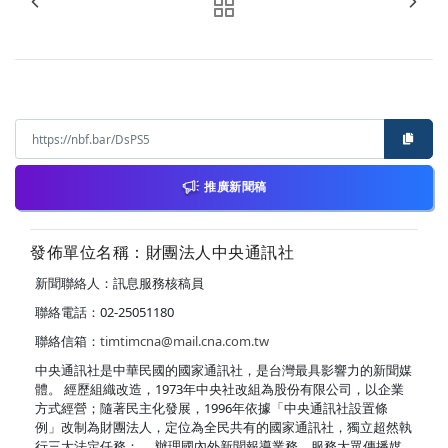
推廣新聞稿
發佈單位名稱：財團法人中央通訊社
新聞聯絡人：訊息服務核稿員
聯絡電話：02-25051180
聯絡信箱：
timtimcna@mail.cna.com.tw
中央通訊社是中華民國的國家通訊社，是台灣最具影響力的新聞媒
體。 經歷組織改造，1973年中央社改組為股份有限公司，以企業
方式經營；隨著民主化發展，1996年依據「中央通訊社設置條
例」改制為財團法人，定位為全民共有的國家通訊社，獨立超然執
行三大法定任務： ．辦理國內外新聞報導業務，服務大眾傳播媒