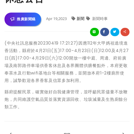
Apr 19,2023
新聞
新聞時事
推廣新聞稿
(中央社訊息服務20230419 17:21:27)因應112年大甲媽祖遶境進
香活動，縣府於4月21日(五)17:00-4月23日(日)12:00及4月27
日(四)17:00-4月29日(六)12:00開放一樓中庭、周邊、府前廣
場及南郭路停車場供香客休息及各界團體供膳餐點外，本府更敬
奉茶水及行動wifi基地台等相關服務，並開放本府1-2樓廁所使
用，誠摯歡迎各界香客及信眾多加利用。
縣府提醒民眾，確實做好自我健康管理，並呼籲民眾儘量不放鞭
炮，共同維護空氣品質並落實資源回收、垃圾減量及生熟廚餘分
類工作。