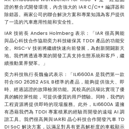
證的整合式開發環境，內含強大的
IAR C/C++
編譯器和
除錯器。兩家公司的聯合解決方案和專業知識為客戶提供
了一流的汽車應用性能和安全性。
IAR
技術長
Anders Holmberg
表示：「
IAR
很高興能
與晶心科技合作協助奕力科技確保其
TDDI
產品的功能安
全。
RISC-V
技術將繼續快速向前發展，為創新開闢新天
地。我們將透過專業的開發工具支持生態系統和客戶，繼
續推動業界變革。」
奕力科技執行長魏倫武表示：「
ILI6600A
是我們第一款
符合
ISO 26262 ASIL B
標準的產品，能夠提供強大、即
時、經過認證的故障檢測功能。其較高的訊噪比實現了優
異的觸控屏性能，可提供優質的用戶體驗。同時，我們的
工程資源將提供即時的現場服務。此外，
ILI6600A
還擁
有憑藉我們為
TDDI
專案積累的經驗而開發的遠端
AI
調
諧工具。我們很高興與
IAR
和
晶心科技合作開發汽車
TD
DI SoC
解決方案，以滿足對具有更高解析度的車載顯示