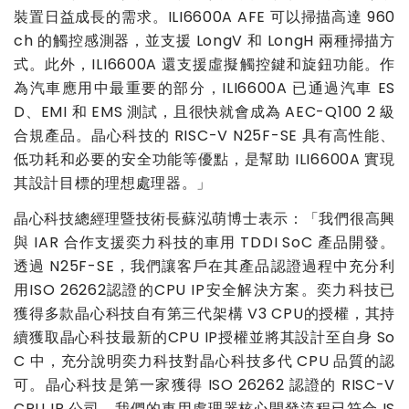
裝置日益成長的需求。
ILI6600A AFE
可以掃描高達
960
ch
的觸控感測器，並支援
LongV
和
LongH
兩種掃描方
式。此外，
ILI6600A
還支援虛擬觸控鍵和旋鈕功能。作
為汽車應用中最重要的部分，
ILI6600A
已通過汽車
ES
D
、
EMI
和
EMS
測試，且很快就會成為
AEC-Q100 2
級
合規產品。晶心科技的
RISC-V N25F-SE
具有高性能、
低功耗和必要的安全功能等優點，是幫助
ILI6600A
實現
其設計目標的理想處理器。」
晶心科技總經理暨技術長蘇泓萌博士表示：「我們很高興
與
IAR
合作支援奕力科技的車用
TDDI SoC
產品開發。
透過
N25F-SE
，我們讓客戶在其產品認證過程中充分利
用
ISO 26262
認證的
CPU IP
安全解決方案。奕力科技已
獲得多款晶心科技自有第三代架構
V3 CPU
的授權，其持
續獲取晶心科技最新的
CPU IP
授權並將其設計至自身
So
C
中，充分說明奕力科技對晶心科技多代
CPU
品質的認
可。晶心科技是第一家獲得
ISO 26262
認證的
RISC-V
CPU IP
公司。我們的車用處理器核心開發流程已符合
IS