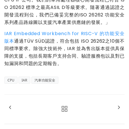
O 26262
標準之最高
ASIL D
等級要求。隨著通過認證之
開發流程到位，我們已備妥完整的
ISO 26262
功能安全
系列產品路線圖以支援汽車產業供應鏈的發展。」
IAR Embedded Workbench for RISC-V
的功能安全
版本
通過
TÜV SÜD
認證，符合包括
ISO 26262
之
10
個不
同標準要求。除強大技術外，
IAR
並為售出版本提供具保
障的支援，包括長期客戶支持合同、驗證服務包以及對已
知漏洞和問題的定期報告。
CPU
IAR
汽車功能安全