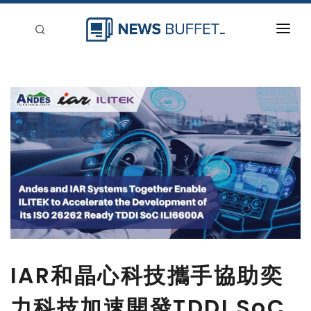
回到首頁
新聞稿分類
登入
刊登
IAR和晶心科技攜手協助奕
力科技加速開發TDDI SoC