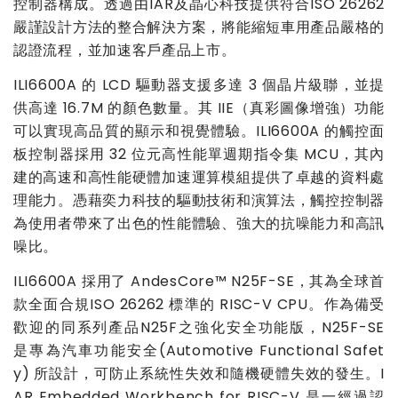
控制器構成。透過由
IAR
及晶心科技提供符合
ISO 26262
嚴謹設計方法的整合解決方案，將能縮短車用產品嚴格的
認證流程，並加速客戶產品上市。
ILI6600A
的
LCD
驅動器支援多達
3
個晶片級聯，並提
供高達
16.7M
的顏色數量。其
IIE
（真彩圖像增強）功能
可以實現高品質的顯示和視覺體驗。
ILI6600A
的觸控面
板控制器採用
32
位元高性能單週期指令集
MCU
，其內
建的高速和高性能硬體加速運算模組提供了卓越的資料處
理能力。憑藉奕力科技的驅動技術和演算法，觸控控制器
為使用者帶來了出色的性能體驗、強大的抗噪能力和高訊
噪比。
ILI6600A
採用了
AndesCore™ N25F-SE
，其為全球首
款全面合規
ISO 26262
標準的
RISC-V CPU
。作為備受
歡迎的同系列產品
N25F
之強化安全功能版，
N25F-SE
是專為汽車功能安全
(Automotive Functional Safet
y)
所設計，可防止系統性失效和隨機硬體失效的發生。
I
AR Embedded Workbench for RISC-V
是一經過認