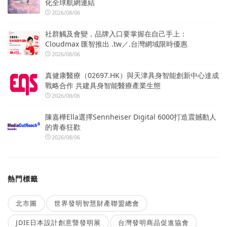
化全球航網連結
2026/08/06
社群觸及會變，品牌入口要掌握在自己手上：
Cloudmax 匯智推出 .tw／.台灣網域限時優惠
2026/08/06
真健康醫療（02697.HK）與天津具身智能創新中心達成
戰略合作 共建具身智能醫療產業生態
2026/08/06
陳嘉樺Ella選擇Sennheiser Digital 6000打造震撼動人
的青春狂歡
2026/08/06
熱門標籤
北市圖
世界發明智慧財產聯盟總會
JDIE日本設計創意暨發明展
台灣發明商品促進協會