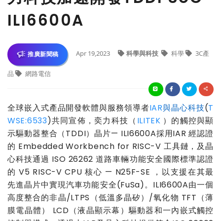
ILI6600A
Apr 19,2023
科學與科技
科學
3C產
推廣新聞稿
品
網路電信
全球嵌入式產品開發軟體與服務領導者
IAR
與晶心科技
(
T
WSE:6533
)
共同宣佈
，
奕力科技
（
ILI
TEK
）
的觸控與顯
示驅動器整合
（
TDDI
）
晶片
— ILI6600A
採用
IAR
經認證
的
Embedded Workbench for RISC-V
工具鏈
，
及晶
心科技通過
ISO 26262
道路車輛功能安全國際標準認證
的
V5 RISC-V CPU
核心
— N25F-SE
，
以支援在其最
先進晶片中實現汽車功能安全
(FuSa)
。
ILI6600A
由一個
高度整合的非晶
/LTPS
（低溫多晶矽）
/
氧化物
TFT
（薄
膜電晶體）
LCD
（液晶顯示幕）驅動器和一內嵌式觸控