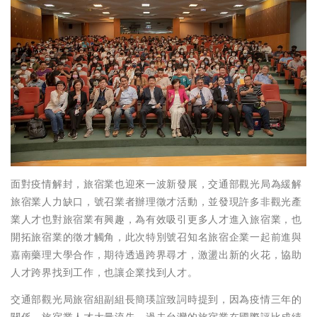
面對疫情解封，旅宿業也迎來一波新發展，交通部觀光局為緩解
旅宿業人力缺口，號召業者辦理徵才活動，並發現許多非觀光產
業人才也對旅宿業有興趣，為有效吸引更多人才進入旅宿業，也
開拓旅宿業的徵才觸角，此次特別號召知名旅宿企業一起前進與
嘉南藥理大學合作，期待透過跨界尋才，激盪出新的火花，協助
人才跨界找到工作，也讓企業找到人才。
交通部觀光局旅宿組副組長簡瑛誼致詞時提到，因為疫情三年的