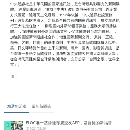
中央通訊社是中華民國的國家通訊社，是台灣最具影響力的新聞媒
體。 經歷組織改造，1973年中央社改組為股份有限公司，以企業
方式經營；隨著民主化發展，1996年依據「中央通訊社設置條
例」改制為財團法人，定位為全民共有的國家通訊社，獨立超然執
行三大法定任務： ．辦理國內外新聞報導業務，服務大眾傳播媒
體。 ．辦理國家對外新聞通訊業務，促進國際對台灣之瞭解。 ．
加強與國際新聞通訊社合作，增進國際新聞交流。 秉持「正確、
領先、客觀、翔實」的基本原則，中央社專業新聞團隊每天以中、
英、日文即時對外發出上千則新聞、照片、圖表、影音與資訊，是
台灣唯一多語文新聞媒體，服務對象從媒體客戶擴大為閱聽大眾；
從台灣民眾延伸至全球僑胞與讀者，充分扮演「台灣之眼，世界之
窗」。
精選新聞稿
最新新聞稿
FLOC唯一基督徒專屬交友APP，基督徒的新福音
2021/03/29