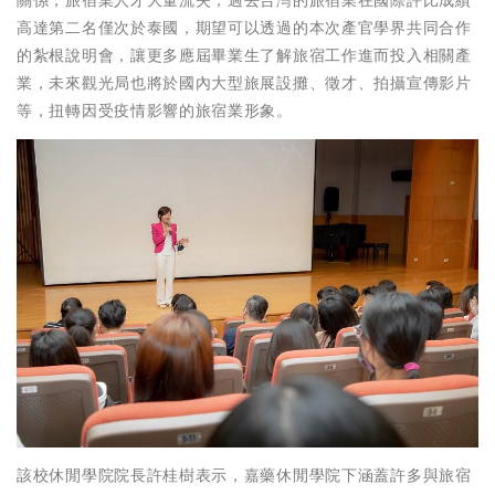
關係，旅宿業人才大量流失，過去台灣的旅宿業在國際評比成績
高達第二名僅次於泰國，期望可以透過的本次產官學界共同合作
的紮根說明會，讓更多應屆畢業生了解旅宿工作進而投入相關產
業，未來觀光局也將於國內大型旅展設攤、徵才、拍攝宣傳影片
等，扭轉因受疫情影響的旅宿業形象。
該校休閒學院院長許桂樹表示，嘉藥休閒學院下涵蓋許多與旅宿