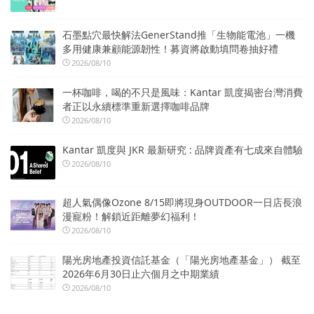
石墨點穴最快解法GenerStand推「生物能電池」一機
多用健康兼顧能源韌性！募資將啟動填問卷抽好禮
2026/08/10
一杯咖啡，喝的不只是風味：Kantar 凱度揭密台灣消費
者正以永續標準重新選擇咖啡品牌
2026/08/10
Kantar 凱度與 JKR 最新研究 : 品牌資產有七成來自體驗
2026/08/10
超人氣偶像Ozone 8/15即將現身OUTDOOR一日店長浪
漫寵粉！解鎖近距離夢幻福利！
2026/08/10
陽光房地產投資信託基金（「陽光房地產基金」） 截至
2026年6月30日止六個月之中期業績
2026/08/10