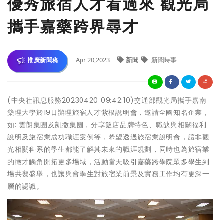
優秀旅宿人才看過來 觀光局
攜手嘉藥跨界尋才
Apr 20,2023
新聞
新聞時事
推廣新聞稿
(中央社訊息服務20230420 09:42:10)交通部觀光局攜手嘉南
藥理大學於19日辦理旅宿人才紮根說明會，邀請全國知名企業，
如: 雲朗集團及凱撒集團，分享飯店品牌特色、職缺與相關福利
說明及旅宿業成功職涯案例等，希望透過旅宿業說明會，讓非觀
光相關科系的學生都能了解其未來的職涯規劃，同時也為旅宿業
的徵才觸角開拓更多場域，活動當天吸引嘉藥跨學院眾多學生到
場共襄盛舉，也讓與會學生對旅宿業前景及實務工作均有更深一
層的認識。