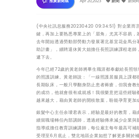
Apr 20,2023
新聞
新聞
推廣新聞稿
(中央社訊息服務20230420 09:34:51)
鍵，再加上要熟悉專業上的「眉角」尤其不容易，
去年開始透過勞動部勞動力發展署北基宜花金馬分
助計畫」，續聘退休黃大姐擔任長照訓練課程老師
遞下去。
今年已經72歲的黃老師將畢生職涯都奉獻給長照
的照護訓練。黃老師說：「一線照護居服員上課都
長期臥床，一般只學翻身防止患者褥瘡，但我會教
的成功，他就會很有成就感！我很樂意把這些經驗
越來越大，藉由黃老師的開枝散葉，盼能孕育更加
銀髮中心主任余璦君表示，經驗是最好的教育，藉
續留職場轉任內部講師，透過經驗傳承減少企業與
指導或擔任教育訓練講師，每位雇主每年最高可補助
受理至6月底止，雙北地區企業如想了解更多關於補助