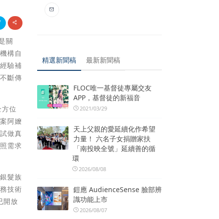
更是關
照機構自
精選新聞稿
最新新聞稿
及經驗補
炬不斷傳
FLOC唯一基督徒專屬交友
APP，基督徒的新福音
全方位
2021/03/29
個案阿嬤
天上父親的愛延續化作希望
去試做真
力量！ 六名子女捐贈家扶
長照需求
「南投映全號」延續善的循
環
2026/08/08
休銀髮族
實務技術
鎧應 AudienceSense 臉部辨
識功能上市
已開放
2026/08/07