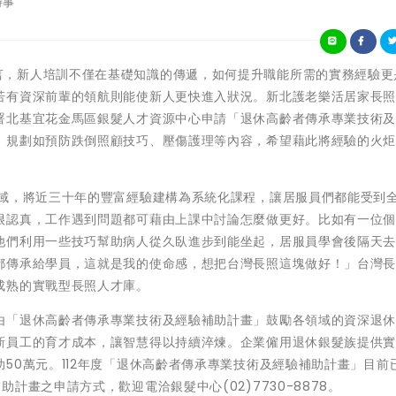
時事
 對企業而言，新人培訓不僅在基礎知識的傳遞，如何提升職能所需的實務經驗
若有資深前輩的領航則能使新人更快進入狀況。新北護老樂活居家長
署北基宜花金馬區銀髮人才資源中心申請「退休高齡者傳承專業技術
，規劃如預防跌倒照顧技巧、壓傷護理等內容，希望藉此將經驗的火
領域，將近三十年的豐富經驗建構為系統化課程，讓居服員們都能受到
很認真，工作遇到問題都可藉由上課中討論怎麼做更好。比如有一位
他們利用一些技巧幫助病人從久臥進步到能坐起，居服員學會後隔天
都傳承給學員，這就是我的使命感，想把台灣長照這塊做好！」台灣
成熟的實戰型長照人才庫。
由「退休高齡者傳承專業技術及經驗補助計畫」鼓勵各領域的資深退
新員工的育才成本，讓智慧得以持續淬煉。企業僱用退休銀髮族提供
50萬元。112年度「退休高齡者傳承專業技術及經驗補助計畫」目前
計畫之申請方式，歡迎電洽銀髮中心(02)7730-8878。