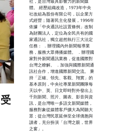
社，是台灣最具影響力的新聞媒
體。 經歷組織改造，1973年中央
社改組為股份有限公司，以企業方
式經營；隨著民主化發展，1996年
依據「中央通訊社設置條例」改制
為財團法人，定位為全民共有的國
家通訊社，獨立超然執行三大法定
任務： ．辦理國內外新聞報導業
務，服務大眾傳播媒體。 ．辦理國
家對外新聞通訊業務，促進國際對
台灣之瞭解。 ．加強與國際新聞通
訊社合作，增進國際新聞交流。 秉
持「正確、領先、客觀、翔實」的
基本原則，中央社專業新聞團隊每
天以中、英、日文即時對外發出上
起受
千則新聞、照片、圖表、影音與資
訊，是台灣唯一多語文新聞媒體，
服務對象從媒體客戶擴大為閱聽大
眾；從台灣民眾延伸至全球僑胞與
讀者，充分扮演「台灣之眼，世界
之窗」。