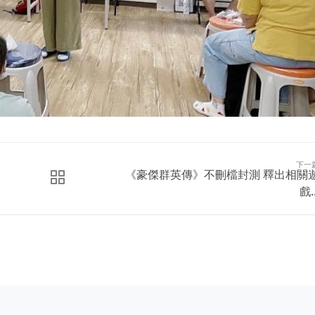
下一
《豪傑群英傳》不刪檔封測 釋出相關
戲..