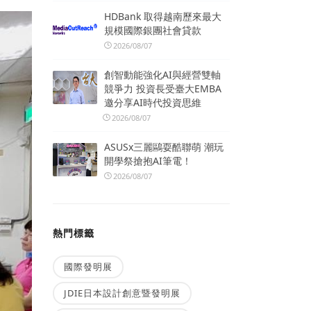
HDBank 取得越南歷來最大
規模國際銀團社會貸款
2026/08/07
創智動能強化AI與經營雙軸
競爭力 投資長受臺大EMBA
邀分享AI時代投資思維
2026/08/07
ASUSx三麗鷗耍酷聯萌 潮玩
開學祭搶抱AI筆電！
2026/08/07
熱門標籤
國際發明展
JDIE日本設計創意暨發明展