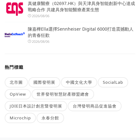
真健康醫療（02697.HK）與天津具身智能創新中心達成
戰略合作 共建具身智能醫療產業生態
2026/08/06
陳嘉樺Ella選擇Sennheiser Digital 6000打造震撼動人
的青春狂歡
2026/08/06
熱門標籤
北市圖
國際發明展
中國文化大學
SocialLab
OpView
世界發明智慧財產聯盟總會
JDIE日本設計創意暨發明展
台灣發明商品促進協會
Microchip
永春分館