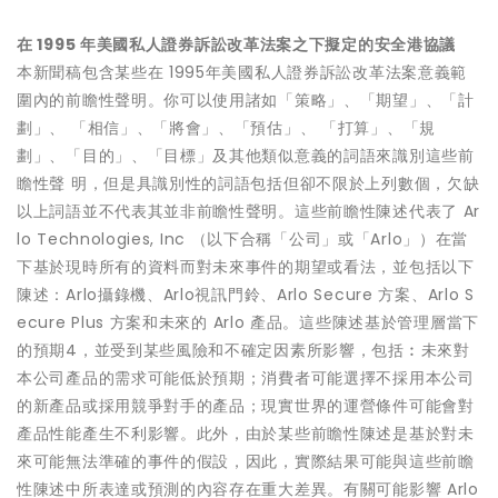
在
1995
年美國私人證券訴訟改革法案之下擬定的安全港協議
本新聞稿包含某些在 1995年美國私人證券訴訟改革法案意義範
圍內的前瞻性聲明。你可以使用諸如「策略」、「期望」、「計
劃」、 「相信」、「將會」、「預估」、 「打算」、「規
劃」、「目的」、「目標」及其他類似意義的詞語來識別這些前
瞻性聲 明，但是具識別性的詞語包括但卻不限於上列數個，欠缺
以上詞語並不代表其並非前瞻性聲明。這些前瞻性陳述代表了 Ar
lo Technologies, Inc （以下合稱「公司」或「Arlo」）在當
下基於現時所有的資料而對未來事件的期望或看法，並包括以下
陳述：Arlo攝錄機、Arlo視訊門鈴、Arlo Secure 方案、Arlo S
ecure Plus 方案和未來的 Arlo 產品。這些陳述基於管理層當下
的預期4，並受到某些風險和不確定因素所影響，包括︰未來對
本公司產品的需求可能低於預期；消費者可能選擇不採用本公司
的新產品或採用競爭對手的產品；現實世界的運營條件可能會對
產品性能產生不利影響。此外，由於某些前瞻性陳述是基於對未
來可能無法準確的事件的假設，因此，實際結果可能與這些前瞻
性陳述中所表達或預測的內容存在重大差異。有關可能影響 Arlo