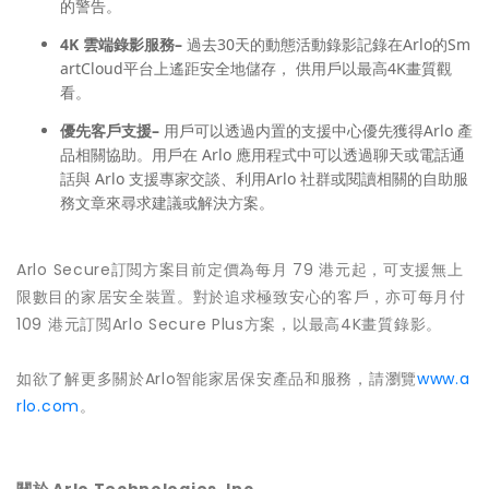
的警告。
4K
雲端錄影服務
–
過去30天的動態活動錄影記錄在Arlo的Sm
artCloud平台上遙距安全地儲存， 供用戶以最高4K畫質觀
看。
優先客戶支援
–
用戶可以透過内置的支援中心優先獲得Arlo 產
品相關協助。用戶在 Arlo 應用程式中可以透過聊天或電話通
話與 Arlo 支援專家交談、利用Arlo 社群或閱讀相關的自助服
務文章來尋求建議或解決方案。
Arlo Secure訂閲方案目前定價為每月 79 港元起，可支援無上
限數目的家居安全裝置。對於追求極致安心的客戶，亦可每月付
109 港元訂閲Arlo Secure Plus方案，以最高4K畫質錄影。
如欲了解更多關於Arlo智能家居保安產品和服務，請瀏覽
www.a
rlo.com
。