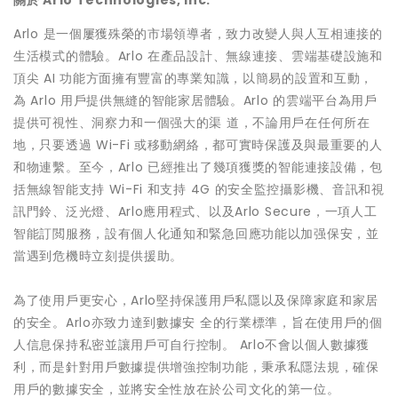
關於 Arlo Technologies, Inc.
Arlo 是一個屢獲殊榮的市場領導者，致力改變人與人互相連接的
生活模式的體驗。Arlo 在產品設計、無線連接、雲端基礎設施和
頂尖 AI 功能方面擁有豐富的專業知識，以簡易的設置和互動，
為 Arlo 用戶提供無縫的智能家居體驗。Arlo 的雲端平台為用戶
提供可視性、洞察力和一個强大的渠 道，不論用戶在任何所在
地，只要透過 Wi-Fi 或移動網絡，都可實時保護及與最重要的人
和物連繫。至今，Arlo 已經推出了幾項獲獎的智能連接設備，包
括無線智能支持 Wi-Fi 和支持 4G 的安全監控攝影機、音訊和視
訊門鈴、泛光燈、Arlo應用程式、以及Arlo Secure，一項人工
智能訂閲服務，設有個人化通知和緊急回應功能以加强保安，並
當遇到危機時立刻提供援助。
為了使用戶更安心，Arlo堅持保護用戶私隱以及保障家庭和家居
的安全。Arlo亦致力達到數據安 全的行業標準，旨在使用戶的個
人信息保持私密並讓用戶可自行控制。 Arlo不會以個人數據獲
利，而是針對用戶數據提供增強控制功能，秉承私隱法規，確保
用戶的數據安全，並將安全性放在於公司文化的第一位。