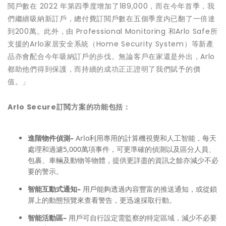
閲戶數在 2022 年第四季度增加了189,000，而在今年首季，我
們繼續吸納新訂戶，總付費訂閲戶數在五個季度内已翻了一倍達
到200萬。此外，由 Professional Monitoring 和Arlo Safe所
支援的Arlo家居安全系統（Home Security System）等新產
品亦會配合今年吸納訂戶的步伐。無論客戶在家還是外出，Arlo
都助他們得到保護，而持續的成功正正證明了我們賦予的價
值。」
Arlo Secure
訂閲方案的功能包括：
進階物件偵測
–
Arlo利用專用的計算機視覺和人工智能，每天
處理和過濾5,000萬項事件，可更準確的偵測以及區分人員、
包裹、車輛及動物等物體，提供更詳盡的資訊之餘亦減少不必
要的警示。
智能互動式通知
–
用戶能夠透過內容豐富的推送通知，或從鎖
屏上的動態預覽來查看警告，更迅速採取行動。
智能活動區
–
用戶可自行設定需監察的特定區域，減少不必要