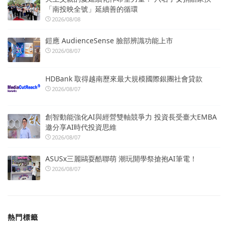
「南投映全號」延續善的循環
2026/08/08
鎧應 AudienceSense 臉部辨識功能上市
2026/08/07
HDBank 取得越南歷來最大規模國際銀團社會貸款
2026/08/07
創智動能強化AI與經營雙軸競爭力 投資長受臺大EMBA
邀分享AI時代投資思維
2026/08/07
ASUSx三麗鷗耍酷聯萌 潮玩開學祭搶抱AI筆電！
2026/08/07
熱門標籤