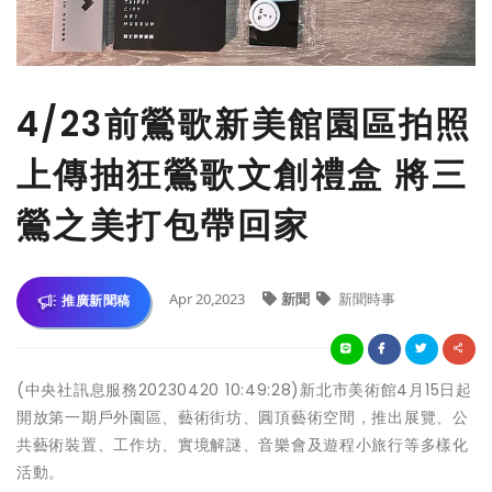
4/23前鶯歌新美館園區拍照
上傳抽狂鶯歌文創禮盒 將三
鶯之美打包帶回家
Apr 20,2023
新聞
新聞時事
推廣新聞稿
(中央社訊息服務20230420 10:49:28)新北市美術館4月15日起
開放第一期戶外園區、藝術街坊、圓頂藝術空間，推出展覽、公
共藝術裝置、工作坊、實境解謎、音樂會及遊程小旅行等多樣化
活動。