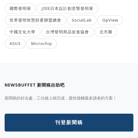
國際發明展
JDIE日本設計創意暨發明展
世界發明智慧財產聯盟總會
SocialLab
OpView
中國文化大學
台灣發明商品促進協會
北市圖
ASUS
Microchip
NEWSBUFFET 新聞稿自助吧
新聞稿的好去處，三分鐘上稿完成，最快接觸最多讀者的方案！
刊登新聞稿