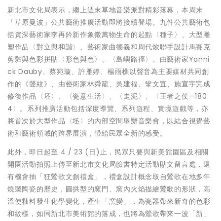
新北市文化局表示，繼上週末草地音樂派對精彩落幕，本周末
「草原曼波」公共藝術推廣活動即將接續登場。九件公共藝術包
括資深藝術家李再鈐新作象徵萬物生命的起點〈種子〉、大型雕
塑作品〈對立與和諧〉、藝術家曲德義和周代焌聯手設計馬賽克
剪黏與色彩拼貼〈形色與色〉、〈島嶼路徑〉、由藝術家Yanni
ck Dauby、蔡宛璇、許雁婷、楊雨樵以聲音為主要媒材共同創
作的《聲紋》、由藝術家林舜龍、吳建福、鞏文宜、施宣宇完成
修復作品〈坯〉、〈瓷意生活〉、〈走泥〉、〈王者之仗—180
4〉。系列推廣活動包括深度導覽、系列遊程、實境遊戲等，亦
將首次於大型作品〈坯〉的內部空間舉辦音樂會，以結合視覺藝
術和藝術領域的跨界展演，帶給民眾全新的感受。
此外，即日起至 4 / 23 (日)止，民眾只要與新美館園區及相關
開園活動拍照上傳至新北市文化局臉書特定活動貼文留言處，還
有機會抽「狂鶯歌文創禮盒」，禮盒設計概念取自鶯歌在地多年
燒製陶瓷的歷史，圓拱型的窯門、窯內火焰描繪鶯歌的形狀，高
溫使釉料發生化學變化，產生「窯變」，為瓷器帶來新奇的色彩
和紋樣，如同新北市美術館的落成，也將為鶯歌帶來一波「新」