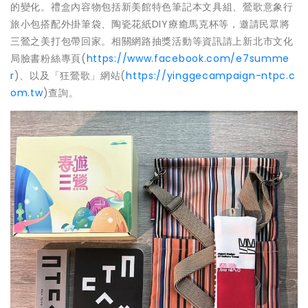
的變化。禮盒內容物包括新美館特色筆記本文具組、鶯歌意象行
旅小包搭配外掛筆袋、陶瓷花紙DIY療癒馬克杯等，邀請民眾將
三鶯之美打包帶回家。相關網路抽獎活動等資訊請上新北市文化
局臉書粉絲專頁(
https://www.facebook.com/e7summe
r
)、以及「狂鶯歌」網站(
https://yinggecampaign-ntpc.c
om.tw
)查詢。