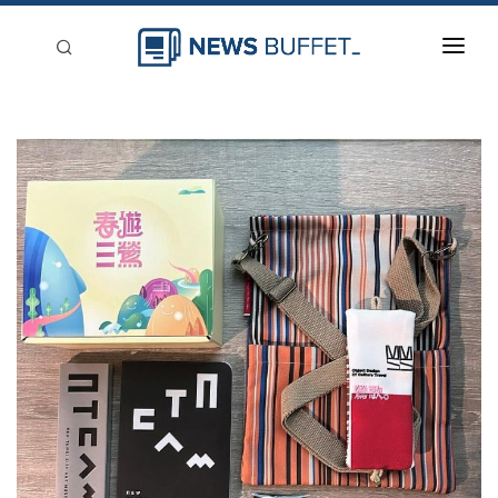
回到首頁
新聞稿分類
登入
刊登