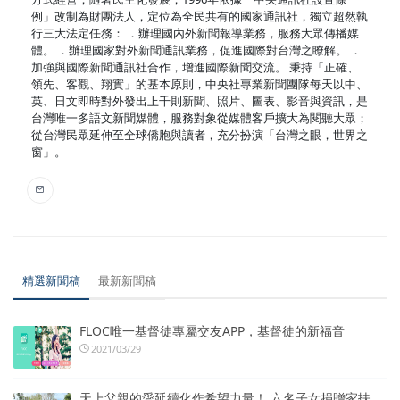
例」改制為財團法人，定位為全民共有的國家通訊社，獨立超然執
行三大法定任務： ．辦理國內外新聞報導業務，服務大眾傳播媒
體。 ．辦理國家對外新聞通訊業務，促進國際對台灣之瞭解。 ．
加強與國際新聞通訊社合作，增進國際新聞交流。 秉持「正確、
領先、客觀、翔實」的基本原則，中央社專業新聞團隊每天以中、
英、日文即時對外發出上千則新聞、照片、圖表、影音與資訊，是
台灣唯一多語文新聞媒體，服務對象從媒體客戶擴大為閱聽大眾；
從台灣民眾延伸至全球僑胞與讀者，充分扮演「台灣之眼，世界之
窗」。
精選新聞稿
最新新聞稿
FLOC唯一基督徒專屬交友APP，基督徒的新福音
2021/03/29
天上父親的愛延續化作希望力量！ 六名子女捐贈家扶