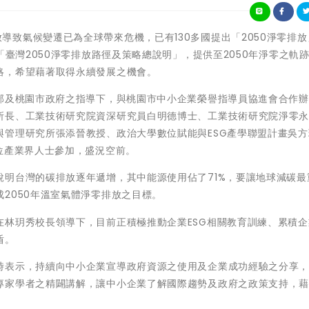
室氣體排放導致氣候變遷已為全球帶來危機，已有130多國提出「2050淨零排
「臺灣2050淨零排放路徑及策略總說明」，提供至2050年淨零之軌
略，希望藉著取得永續發展之機會。
濟部及桃園市政府之指導下，與桃園市中小企業榮譽指導員協進會合作
所長、工業技術研究院資深研究員白明德博士、工業技術研究院淨零
與管理研究所張添晉教授、政治大學數位賦能與ESG產學聯盟計畫吳方
位產業界人士參加，盛況空前。
明台灣的碳排放逐年遞增，其中能源使用佔了71%，要讓地球減碳最
2050年溫室氣體淨零排放之目標。
在林玥秀校長領導下，目前正積極推動企業ESG相關教育訓練、累積企
盾。
時表示，持續向中小企業宣導政府資源之使用及企業成功經驗之分享
專家學者之精闢講解，讓中小企業了解國際趨勢及政府之政策支持，