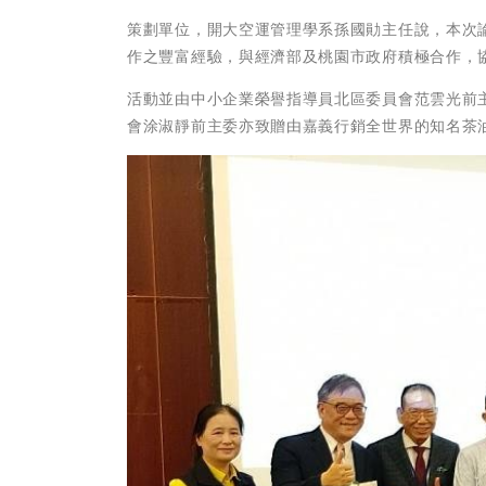
策劃單位，開大空運管理學系孫國勛主任說，本次
作之豐富經驗，與經濟部及桃園市政府積極合作，
活動並由中小企業榮譽指導員北區委員會范雲光前
會涂淑靜前主委亦致贈由嘉義行銷全世界的知名茶