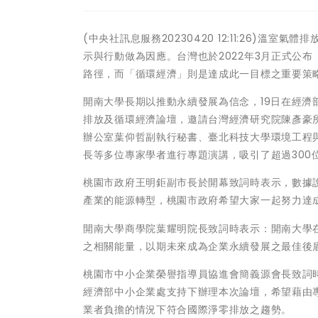
(中央社訊息服務20230420 12:11:26)溫
示與行動做為因應。台灣也於2022年3月正式公布
路徑，而「循環經濟」則是達成此一目標之重要策
開南大學長期以推動永續發展為信念，19日在經
排放及循環經濟論壇，邀請台灣經濟研究院陳彥豪
辦公室葉仰哲副執行秘書、臺北科技大學環境工程
長等多位專家學者進行專題演講，吸引了超過300
桃園市政府王明鉅副市長於開幕致詞時表示，數據說
產業的能源轉型，桃園市政府希望大家一起努力達成
開南大學商學院葉耀明院長致詞時表示：開南大學
之相關能量，以期未來成為企業永續發展之最佳後
桃園市中小企業榮譽指導員協進會簡義源會長致詞
經濟部中小企業處支持下辦理本次論壇，希望藉由
業者負擔的情況下符合國際淨零排放之趨勢。