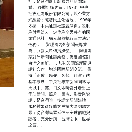
社，是台灣最具影響力的新聞媒
體。 經歷組織改造，1973年中央
社改組為股份有限公司，以企業方
式經營；隨著民主化發展，1996年
依據「中央通訊社設置條例」改制
為財團法人，定位為全民共有的國
家通訊社，獨立超然執行三大法定
任務： ．辦理國內外新聞報導業
務，服務大眾傳播媒體。 ．辦理國
家對外新聞通訊業務，促進國際對
台灣之瞭解。 ．加強與國際新聞通
訊社合作，增進國際新聞交流。 秉
持「正確、領先、客觀、翔實」的
基本原則，中央社專業新聞團隊每
天以中、英、日文即時對外發出上
千則新聞、照片、圖表、影音與資
訊，是台灣唯一多語文新聞媒體，
服務對象從媒體客戶擴大為閱聽大
眾；從台灣民眾延伸至全球僑胞與
讀者，充分扮演「台灣之眼，世界
之窗」。