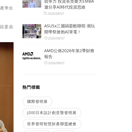
競爭力 投資長受臺大EMBA
邀分享AI時代投資思維
來產學合
2026/08/07
ASUSx三麗鷗耍酷聯萌 潮玩
南區委員
開學祭搶抱AI筆電！
2026/08/07
AMD公佈2026年第2季財務
報告
2026/08/07
熱門標籤
國際發明展
JDIE日本設計創意暨發明展
世界發明智慧財產聯盟總會