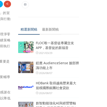
放」的宣
跡與行動
精選新聞稿
最新新聞稿
辦理淨零
永續策略
FLOC唯一基督徒專屬交友
琪執行
APP，基督徒的新福音
2021/03/29
重要是
鎧應 AudienceSense 臉部辨
識功能上市
2026/08/07
業輔導
HDBank 取得越南歷來最大
規模國際銀團社會貸款
，感謝在
2026/08/07
藉以降低
創智動能強化AI與經營雙軸