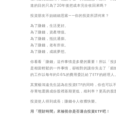
進的目的只為了20年後把成本完全收回來嗎？
投資朋友不妨細細思索——你的投資所謂何來？
為了賺錢，生活更好。
為了賺錢，資產增值。
為了賺錢，抵抗通膨。
為了賺錢，老有所依。
為了賺錢，成就夢想。
你看看「賺錢」這件事情是多麼的重要！所以「投資
是相當輕鬆的一件事情，卻相對的讓你失去了「鍛
的工作以每年約0.6%的費用委託給了ETF的經理人
其實楊鴻遠先生認為在投資ETF的同時，你也可以
存菁地選購成份股裡基期更低，殖利率？更高的股
投資使人得到成長；賺錢令人收獲快樂。
用「理財時間」來檢視你是否適合投資ETF吧！