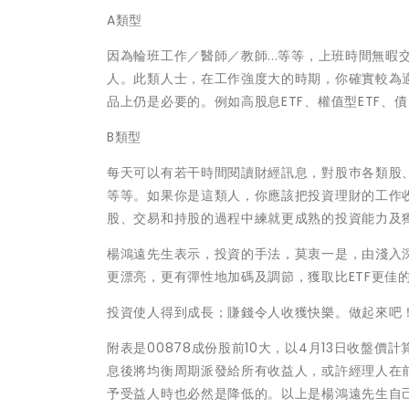
A類型
因為輪班工作／醫師／教師...等等，上班時間無
人。此類人士，在工作強度大的時期，你確實較為適
品上仍是必要的。例如高股息ETF、權值型ETF、債
B類型
每天可以有若干時間閱讀財經訊息，對股巿各類股
等等。如果你是這類人，你應該把投資理財的工作收
股、交易和持股的過程中練就更成熟的投資能力及
楊鴻遠先生表示，投資的手法，莫衷一是，由淺入深
更漂亮，更有彈性地加碼及調節，獲取比ETF更佳
投資使人得到成長；賺錢令人收獲快樂。做起來吧
附表是00878成份股前10大，以4月13日收盤價計
息後將均衡周期派發給所有收益人，或許經理人在
予受益人時也必然是降低的。以上是楊鴻遠先生自