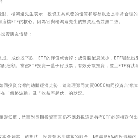
？
當的優點。楊鴻遠先生表示，投資工具愈發的優質和容易親近是非常合理
這檔ETF的核心。因為它與楊鴻遠先生的投資組合並無二致。
供投資朋友借鑒：
成。成份股下跌，ETF的淨值就會掉；成份股配息減少，ETF能配出
配息額。當然ETF投資一藍子好股票，有效分散投資，並且ETF有汰
8如同投資台灣的總體經濟走勢，這道理類同於買0050如同投資台灣
存在「價格波動」及「收益率起伏」的狀況。
8相形低廉，然而對長期投資而言仍不應忽視這是持有ETF必須相對付
本會歸零」的想法。投資並不是儲蓄的觀念，1檔年息5%的投資標的