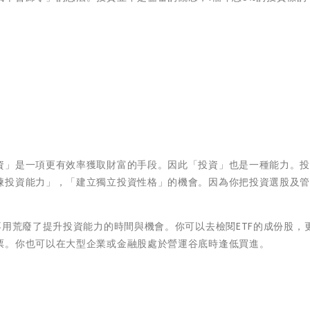
」是一項更有效率獲取財富的手段。因此「投資」也是一種能力。投資
煉投資能力」，「建立獨立投資性格」的機會。因為你把投資選股及
。
不用荒廢了提升投資能力的時間與機會。你可以去檢閱ETF的成份股，
票。你也可以在大型企業或金融股處於營運谷底時逢低買進。