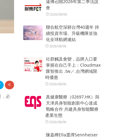
遠傳召開2026年第二季法說
會
2026/08/06
聯合航空深耕台灣40週年 持
續投資市場、升級機隊並強
化全球航網連結
2026/08/06
社群觸及會變，品牌入口要
掌握在自己手上：Cloudmax
匯智推出 .tw／.台灣網域限
時優惠
2026/08/06
迎，必
真健康醫療（02697.HK）與
天津具身智能創新中心達成
戰略合作 共建具身智能醫療
產業生態
2026/08/06
陳嘉樺Ella選擇Sennheiser