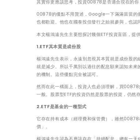
其實你更應該思考，投資00878是否適合現在的你
00878的優點不用贅述，Google一下滿滿當
也都歡迎。他也在國泰投信發行之始就參與，也認同
本文楊鴻遠先生主要想探討幾個ETF投資盲區，提
1.ETF其本質是成份股
楊鴻遠先生表示，永遠別忽視其本質就是成份股的組
就是減少。所以千萬別以過往的配息額來認知未來的
的機制。這些優點完全被認可。
然而在此一構面上，投資人也必須理解，買0087
一般。股票型ETF的投資仍然是股票的投資，仍然
2.ETF是基金的一種型式
它存在持有成本（經理費和保管費），雖然0087
價」。
楊鴻遠先生認為不應該存在「持續配息，總有一天成