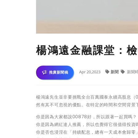
楊鴻遠金融課堂：檢
Apr 20,2023
新聞
新聞
推廣新聞稿
楊鴻遠先生並非要挑戰全台百萬國泰永續高股息（0
然有其不可忽視的優點。在特定的時間和空間背景
你是因為大家都說00878好，所以跟著一起買嗎？
你是因為網紅達人推薦，所以也覺得它很值得投資
你是否也浸淫在「持續配息，總有一天成本會歸零