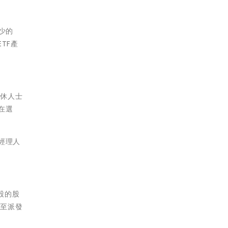
少的
TF產
退休人士
在選
經理人
份股的股
延至派發