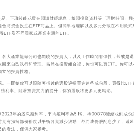
暇交易、下班後能花費在閱讀財經訊息，檢閱投資資料等「理財時間」極
合將資金投注在ETF商品上。但簡單地理解以及多元分散在不用款式E
券ETF及不同國家或產業主題的ETF。
、各大產業龍頭公司也知曉的投資人，以及工作時間有彈性，甚或是
回來自己執行和管理。當然在投資組合裡，你也可以買ETF。你可以
獨立的投資性格。
。一開始你可以跟隨著指數的選股邏輯買進這些成份股，買得比ETF
的殖利率。隨著投資實力的提升，你的選股將更多元更精彩。
！
算2023年的股息殖利率，平均殖利率為5.1%。待00878陸續收到成
前期有預留部份裕度以平衡各期減少波動，然而成份股配息少了，遞
己的看法，僅供大家參考。