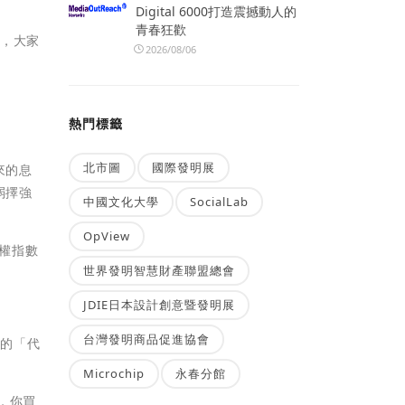
Digital 6000打造震撼動人的
青春狂歡
的，大家
2026/08/06
熱門標籤
北市圖
國際發明展
來的息
弱擇強
中國文化大學
SocialLab
OpView
加權指數
世界發明智慧財產聯盟總會
JDIE日本設計創意暨發明展
台灣發明商品促進協會
出的「代
Microchip
永春分館
，你買