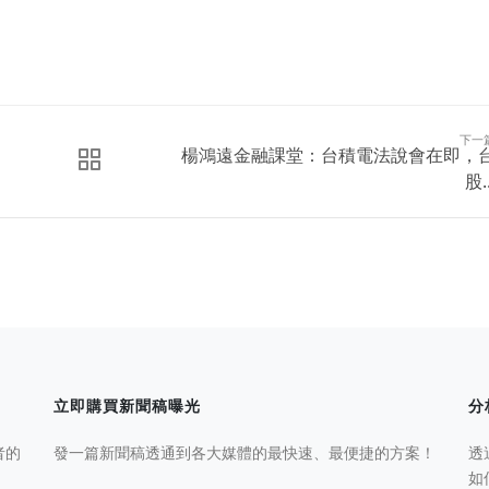
下一
楊鴻遠金融課堂：台積電法說會在即，
股..
立即購買新聞稿曝光
分
者的
發一篇新聞稿透通到各大媒體的最快速、最便捷的方案！
透
如