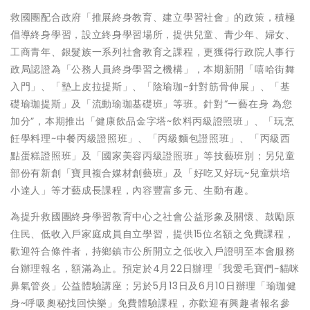
救國團配合政府「推展終身教育、建立學習社會」的政策，積極
倡導終身學習，設立終身學習場所，提供兒童、青少年、婦女、
工商青年、銀髮族一系列社會教育之課程，更獲得行政院人事行
政局認證為「公務人員終身學習之機構」，本期新開「嘻哈街舞
入門」、「墊上皮拉提斯」、「陰瑜珈~針對筋骨伸展」、「基
礎瑜珈提斯」及「流動瑜珈基礎班」等班。針對“一藝在身 為您
加分”，本期推出「健康飲品金字塔~飲料丙級證照班」、「玩烹
飪學料理~中餐丙級證照班」、「丙級麵包證照班」、「丙級西
點蛋糕證照班」及「國家美容丙級證照班」等技藝班別；另兒童
部份有新創「寶貝複合媒材創藝班」及「好吃又好玩~兒童烘培
小達人」等才藝成長課程，內容豐富多元、生動有趣。
為提升救國團終身學習教育中心之社會公益形象及關懷、鼓勵原
住民、低收入戶家庭成員自立學習，提供15位名額之免費課程，
歡迎符合條件者，持鄉鎮市公所開立之低收入戶證明至本會服務
台辦理報名，額滿為止。預定於4月22日辦理「我愛毛寶們~貓咪
鼻氣管炎」公益體驗講座；另於5月13日及6月10日辦理「瑜珈健
身~呼吸奧秘找回快樂」免費體驗課程，亦歡迎有興趣者報名參