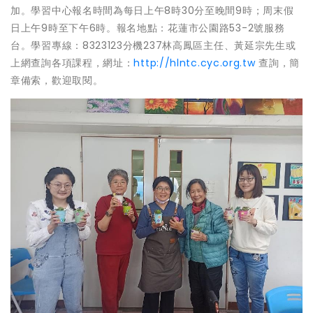
加。學習中心報名時間為每日上午8時30分至晚間9時；周末假
日上午9時至下午6時。報名地點：花蓮市公園路53-2號服務
台。學習專線：8323123分機237林高鳳區主任、黃延宗先生或
上網查詢各項課程，網址：
http://hlntc.cyc.org.tw
查詢，簡
章備索，歡迎取閱。