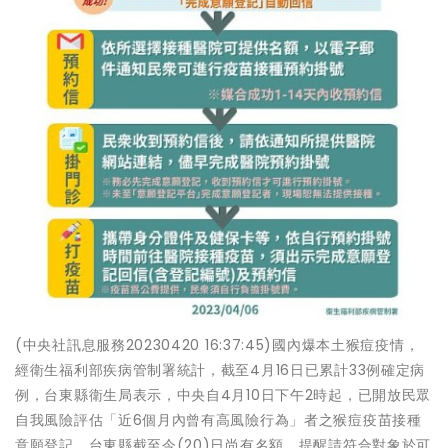
(中央社訊息服務20230420 16:37:45)國內爆本土猴痘疫情，
經衛生福利部疾病管制署統計，截至4月16日已累計33例確定病
例，台東縣衛生局表示，中央自4月10日下午2時起，已開放民眾
自我風險評估「近6個月內曾有高風險行為」者之猴痘疫苗接種
意願登記，台東縣截至今(20)日尚有名額，提醒請符合對象於可