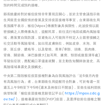
預約時間完成預約接種。
縣長饒慶鈴對於猴痘疫情非常重視且關心，並於主管會議指示衛
生局留意全國疫情的發展及安排疫苗接種等事宜，台東縣衛生局
長孫國平表示，猴痘(Mpox)傳播對象具侷限性，此波疫情以親
密接觸之人際傳播為主，提醒民眾，前往流行地區或國內風險場
域，應落實自我防護，並避免出入可能與不特定人士親密接觸之
社交活動等風險場域，如出現皮膚病灶，例如皮疹、水泡、斑
疹、斑丘疹、膿疱等，以及發燒、畏寒/寒顫、頭痛、肌肉痛、
背痛、關節痛、淋巴腺腫大(如耳周、腋窩、頸部或腹股溝等處)
等疑似症狀，應配戴口罩儘速就醫，並主動告知醫師旅遊史、高
風險場域暴露史及接觸史。
中央第二階段猴痘疫苗接種對象為自我風險評估「近6個月內曾
有高風險行為」者，台東縣衛生局提醒符合對象，可於每週一至
週五上午9時至下午5時(週末及例假日不開放)，至衛生福利部疾
病管制署「猴痘疫苗接種意願登記平台(
https://mpox.cdc.g
ov.tw/
)」接種暴露前預防(PrEP)疫苗，及選擇欲前往接種之醫