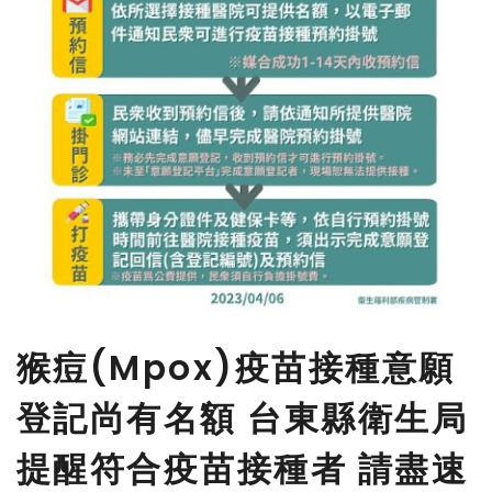
猴痘(Mpox)疫苗接種意願
登記尚有名額 台東縣衛生局
提醒符合疫苗接種者 請盡速