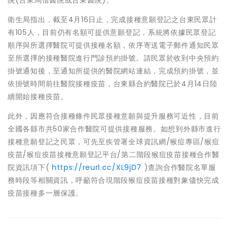
院(台東馬偕醫院或台東醫院)。
衛生局指出，截至4月16日止，完成接種意願登記之台東民眾計
有105人，目前仍有名額可提供意願登記，系統將依據民眾登記
順序與所選擇醫院可提供接種名額，依序寄送電子郵件通知民眾
至所選擇的接種醫院進行門診預約掛號。請民眾於收到中央預約
掛號通知後，至通知所提供的醫院網站連結，完成預約掛號，並
依掛號時間前往醫院接種疫苗，台東縣合約醫院已於4月14日陸
續開始接種疫苗。
此外，因應符合接種條件民眾接種意願與提升服務可近性，目前
全國各縣市共50家合作醫院可提供接種服務。如想到外縣市進行
接種意願登記之民眾，可先至疾管署全球資訊網/猴痘專區/猴痘
疫苗/猴痘疫苗接種意願登記平台/第二階段猴痘疫苗接種合作醫
院資訊項下(
https://reurl.cc/XL9jD7
)查詢合作醫院名單服
務時段等相關資訊，呼籲符合現階段猴痘疫苗接種對象儘快完成
疫苗接種多一層保護。