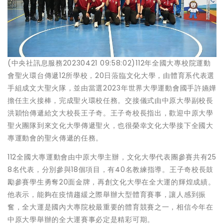
(中央社訊息服務20230421 09:58:02)112年全國大專校院運動
會聖火環台傳遞12所學校，20日蒞臨文化大學，由體育系代表選
手組成文大聖火隊，並由當選2023年世界大學運動會國手許嬿嬅
擔任主火接棒，完成聖火環校任務。交接儀式由中原大學副校長
洪穎怡傳遞給文大校長王子奇。王子奇校長指出，歡迎中原大學
聖火團隊到來文化大學傳遞聖火，也很榮幸文化大學接下全國大
專運動會的聖火傳遞的任務。
112全國大專運動會由中原大學主辦，文化大學代表團參賽共有25
8名代表，分別參與18個項目，有40名教練指導。王子奇校長鼓
勵參賽學生勇奪20面金牌，再創文化大學在全大運的輝煌成績。
他表示，能夠在疫情趨緩之際舉辦大型體育賽事，讓人感到振
奮，全大運是國內大專院校最重要的體育競賽之一，相信今年在
中原大學舉辦的全大運賽事必定是精彩可期。