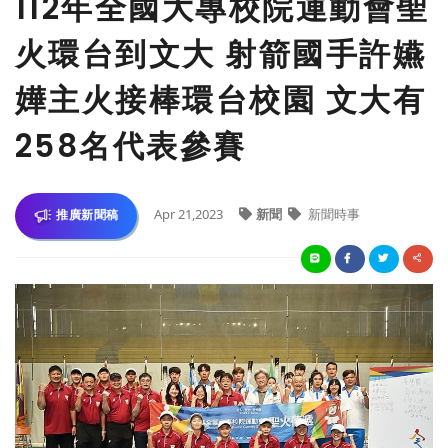
112年全國大專校院運動會聖
火環台到文大 射箭國手許嬿
嬅主火接棒環台校園 文大有
258名代表參賽
Apr 21,2023
新聞
新聞時事
推廣新聞稿