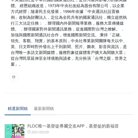
體。 經歷組織改造，1973年中央社改組為股份有限公司，以企業
方式經營；隨著民主化發展，1996年依據「中央通訊社設置條
例」改制為財團法人，定位為全民共有的國家通訊社，獨立超然執
行三大法定任務： ．辦理國內外新聞報導業務，服務大眾傳播媒
體。 ．辦理國家對外新聞通訊業務，促進國際對台灣之瞭解。 ．
加強與國際新聞通訊社合作，增進國際新聞交流。 秉持「正確、
領先、客觀、翔實」的基本原則，中央社專業新聞團隊每天以中、
英、日文即時對外發出上千則新聞、照片、圖表、影音與資訊，是
台灣唯一多語文新聞媒體，服務對象從媒體客戶擴大為閱聽大眾；
從台灣民眾延伸至全球僑胞與讀者，充分扮演「台灣之眼，世界之
窗」。
精選新聞稿
最新新聞稿
FLOC唯一基督徒專屬交友APP，基督徒的新福音
2021/03/29