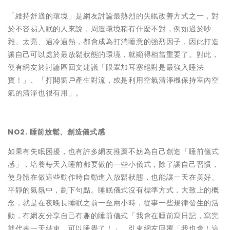
「維持舒適的環境」是網友討論最熱烈的失眠改善方式之一，對
於不容易入眠的人來說，周遭環境稍有什麼不對，例如過於吵
雜、太亮、過冷過熱，都會成為打消睡意的強烈因子，因此打造
讓自己可以處於最放鬆狀態的環境，就顯得相當重要了。對此，
便有網友於討論區回文建議「眼罩加耳塞絕對是最強入睡法
寶！」、「打開窗戶產生對流，或是利用空氣清淨機保持室內空
氣的清淨也很有用」。
NO2. 睡前放鬆、創造儀式感
如果有失眠困擾，也有許多網友推薦不妨為自己創造「睡前儀式
感」，培養每天入睡前都要做的一些小儀式，除了讓自己習慣，
使身體在做這些動作時自動進入放鬆狀態，也能讓一天在美好、
平靜的氣氛中，劃下句點。睡眠儀式沒有標準方式，大致上的概
念，就是在夜晚長睡眠之前一至兩小時，從事一些規律發生的活
動，有網友分享自己有趣的睡前儀式「我會在睡前寫日記，寫完
就代表一天結束，可以睡覺了！」，引來網友回覆「我也會！這