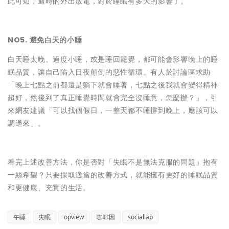
此可知，適時的外出放電，對於睡眠有多大的影響了。
NO5. 避免白天的小睡
白天睡太晚、過度小睡，或是睡回籠覺，都可能會影響晚上的睡
眠品質，讓自己陷入日夜顛倒的惡性循環。有人於討論區求助
「晚上七點之前都還是躺下就會睡著，七點之後我就會變得精神
超好，然後到了真正睡覺時間就會完全沒睡意，怎麼辦？」，引
來網友建議「可以找個假日，一整天都不睡撐到晚上，應該可以
調過來」。
看完上述改善方法，你是否對「失眠不是無法克服的問題」抱有
一絲希望？只要採取適當的改善方式，就能擁有更好的睡眠品質
和更健康、充實的生活。
午睡
失眠
opview
咖啡因
sociallab