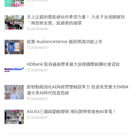
2021/03/29
天上父親的愛延續化作希望力量！ 六名子女捐贈家扶
「南投映全號」延續善的循環
2026/08/08
鎧應 AudienceSense 臉部辨識功能上市
2026/08/07
HDBank 取得越南歷來最大規模國際銀團社會貸款
2026/08/07
創智動能強化AI與經營雙軸競爭力 投資長受臺大EMBA
邀分享AI時代投資思維
2026/08/07
ASUSx三麗鷗耍酷聯萌 潮玩開學祭搶抱AI筆電！
2026/08/07