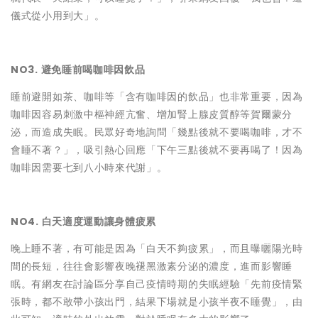
儀式從小用到大」。
NO3. 避免睡前喝咖啡因飲品
睡前避開如茶、咖啡等「含有咖啡因的飲品」也非常重要，因為
咖啡因容易刺激中樞神經亢奮、增加腎上腺皮質醇等賀爾蒙分
泌，而造成失眠。民眾好奇地詢問「幾點後就不要喝咖啡，才不
會睡不著？」，吸引熱心回應「下午三點後就不要再喝了！因為
咖啡因需要七到八小時來代謝」。
NO4. 白天適度運動讓身體疲累
晚上睡不著，有可能是因為「白天不夠疲累」，而且曝曬陽光時
間的長短，往往會影響夜晚褪黑激素分泌的濃度，進而影響睡
眠。有網友在討論區分享自己疫情時期的失眠經驗「先前疫情緊
張時，都不敢帶小孩出門，結果下場就是小孩半夜不睡覺」，由