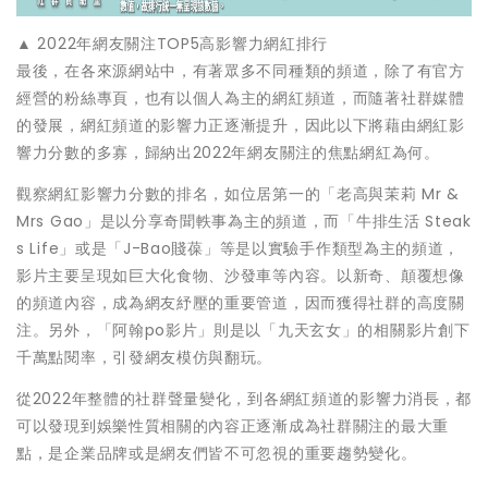
▲ 2022年網友關注TOP5高影響力網紅排行
最後，在各來源網站中，有著眾多不同種類的頻道，除了有官方
經營的粉絲專頁，也有以個人為主的網紅頻道，而隨著社群媒體
的發展，網紅頻道的影響力正逐漸提升，因此以下將藉由網紅影
響力分數的多寡，歸納出2022年網友關注的焦點網紅為何。
觀察網紅影響力分數的排名，如位居第一的「老高與茉莉 Mr &
Mrs Gao」是以分享奇聞軼事為主的頻道，而「牛排生活 Steak
s Life」或是「J-Bao賤葆」等是以實驗手作類型為主的頻道，
影片主要呈現如巨大化食物、沙發車等內容。以新奇、顛覆想像
的頻道內容，成為網友紓壓的重要管道，因而獲得社群的高度關
注。另外，「阿翰po影片」則是以「九天玄女」的相關影片創下
千萬點閱率，引發網友模仿與翻玩。
從2022年整體的社群聲量變化，到各網紅頻道的影響力消長，都
可以發現到娛樂性質相關的內容正逐漸成為社群關注的最大重
點，是企業品牌或是網友們皆不可忽視的重要趨勢變化。