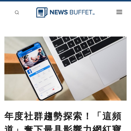
回到首頁
新聞稿分類
登入
刊登
年度社群趨勢探索！「這頻
道」奪下最具影響力網紅寶