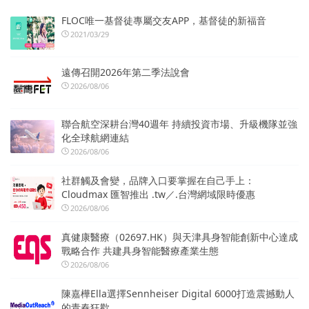
FLOC唯一基督徒專屬交友APP，基督徒的新福音
2021/03/29
遠傳召開2026年第二季法說會
2026/08/06
聯合航空深耕台灣40週年 持續投資市場、升級機隊並強
化全球航網連結
2026/08/06
社群觸及會變，品牌入口要掌握在自己手上：
Cloudmax 匯智推出 .tw／.台灣網域限時優惠
2026/08/06
真健康醫療（02697.HK）與天津具身智能創新中心達成
戰略合作 共建具身智能醫療產業生態
2026/08/06
陳嘉樺Ella選擇Sennheiser Digital 6000打造震撼動人
的青春狂歡