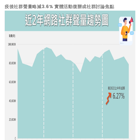
疫後社群聲量略減3.6% 實體活動復辦成社群討論焦點