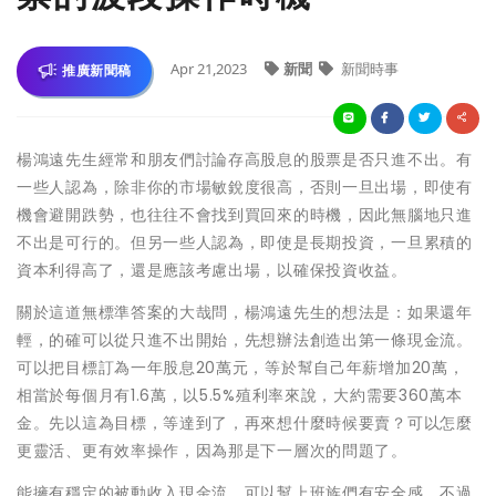
Apr 21,2023
新聞
新聞時事
推廣新聞稿
楊鴻遠先生經常和朋友們討論存高股息的股票是否只進不出。有
一些人認為，除非你的市場敏銳度很高，否則一旦出場，即使有
機會避開跌勢，也往往不會找到買回來的時機，因此無腦地只進
不出是可行的。但另一些人認為，即使是長期投資，一旦累積的
資本利得高了，還是應該考慮出場，以確保投資收益。
關於這道無標準答案的大哉問，楊鴻遠先生的想法是：如果還年
輕，的確可以從只進不出開始，先想辦法創造出第一條現金流。
可以把目標訂為一年股息20萬元，等於幫自己年薪增加20萬，
相當於每個月有1.6萬，以5.5%殖利率來說，大約需要360萬本
金。先以這為目標，等達到了，再來想什麼時候要賣？可以怎麼
更靈活、更有效率操作，因為那是下一層次的問題了。
能擁有穩定的被動收入現金流，可以幫上班族們有安全感。不過