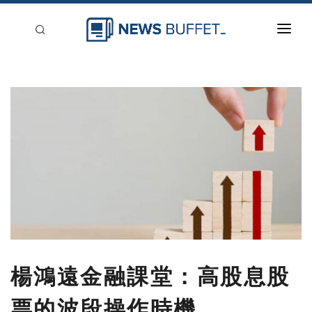
回到首頁
新聞稿分類
登入
刊登
楊鴻遠金融課堂：高股息股
票的波段操作時機