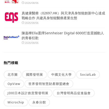
2026/08/06
真健康醫療（02697.HK）與天津具身智能創新中心達成
戰略合作 共建具身智能醫療產業生態
2026/08/06
陳嘉樺Ella選擇Sennheiser Digital 6000打造震撼動人
的青春狂歡
2026/08/06
熱門標籤
北市圖
國際發明展
中國文化大學
SocialLab
OpView
世界發明智慧財產聯盟總會
JDIE日本設計創意暨發明展
台灣發明商品促進協會
Microchip
永春分館