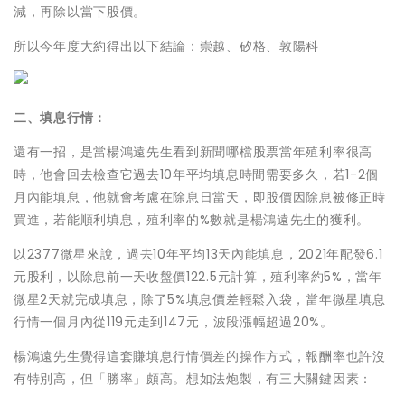
減，再除以當下股價。
所以今年度大約得出以下結論：崇越、矽格、敦陽科
二、填息行情：
還有一招，是當楊鴻遠先生看到新聞哪檔股票當年殖利率很高
時，他會回去檢查它過去10年平均填息時間需要多久，若1-2個
月內能填息，他就會考慮在除息日當天，即股價因除息被修正時
買進，若能順利填息，殖利率的%數就是楊鴻遠先生的獲利。
以2377微星來說，過去10年平均13天內能填息，2021年配發6.1
元股利，以除息前一天收盤價122.5元計算，殖利率約5%，當年
微星2天就完成填息，除了5%填息價差輕鬆入袋，當年微星填息
行情一個月內從119元走到147元，波段漲幅超過20%。
楊鴻遠先生覺得這套賺填息行情價差的操作方式，報酬率也許沒
有特別高，但「勝率」頗高。想如法炮製，有三大關鍵因素：