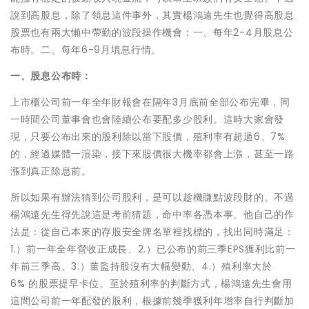
說到高股息，除了領息這件事外，其實楊鴻遠先生也覺得高股息
股票也有兩大懶中帶勤的波段操作機會：一、每年2-4月股息公
布時。二、每年6-9月填息行情。
一、股息公布時：
上市櫃公司前一年全年財報會在隔年3月底前全部公布完畢，同
一時間公司董事會也會陸續公布要配多少股利。這時大家會發
現，只要公布出來的股利除以當下股價，殖利率有超過6、7%
的，經過媒體一渲染，接下來股價很大機率都會上漲，甚至一路
漲到真正除息前。
所以如果有辦法猜到公司股利，是可以趁機賺點波段財的。不過
楊鴻遠先生得先說這是考前猜題，命中率各憑本事。他自己的作
法是：從自己本來的存股安全牌名單裡找標的，找出同時滿足：
1.）前一年全年營收正成長、2.）已公布的前三季EPS獲利比前一
年前三季高、3.）董監持股沒有大幅變動、4.）殖利率大於
6% 的股票提早卡位。至於殖利率的判斷方式，楊鴻遠先生會用
這間公司前一年配發的股利，根據前幾季獲利年增率自行判斷加