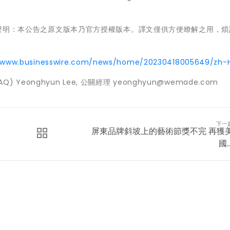
免責聲明：本公告之原文版本乃官方授權版本。譯文僅供方便瞭解之用，
//www.businesswire.com/news/home/20230418005649/zh-
OSDAQ) Yeonghyun Lee, 公關經理 yeonghyun@wemade.com
下一
屏東品牌斜坡上的藝術節獎不完 再獲
國..