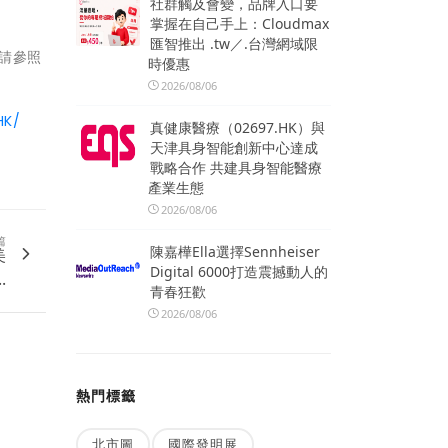
社群觸及會變，品牌入口要
掌握在自己手上：Cloudmax
匯智推出 .tw／.台灣網域限
煩請參照
時優惠
2026/08/06
HK/
真健康醫療（02697.HK）與
天津具身智能創新中心達成
戰略合作 共建具身智能醫療
產業生態
2026/08/06
篇
陳嘉樺Ella選擇Sennheiser
美
Digital 6000打造震撼動人的
.
青春狂歡
2026/08/06
熱門標籤
北市圖
國際發明展