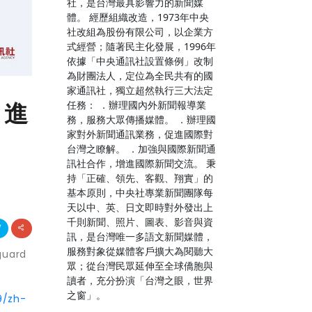
社，是台灣最具影響力的新聞媒
體。 經歷組織改造，1973年中央
社改組為股份有限公司，以企業方
式經營；隨著民主化發展，1996年
依據「中央通訊社設置條例」改制
為財團法人，定位為全民共有的國
家通訊社，獨立超然執行三大法定
了進
任務： ．辦理國內外新聞報導業
務，服務大眾傳播媒體。 ．辦理國
家對外新聞通訊業務，促進國際對
台灣之瞭解。 ．加強與國際新聞通
訊社合作，增進國際新聞交流。 秉
持「正確、領先、客觀、翔實」的
基本原則，中央社專業新聞團隊每
天以中、英、日文即時對外發出上
千則新聞、照片、圖表、影音與資
訊，是台灣唯一多語文新聞媒體，
服務對象從媒體客戶擴大為閱聽大
uard
眾；從台灣民眾延伸至全球僑胞與
讀者，充分扮演「台灣之眼，世界
之窗」。
9/zh-