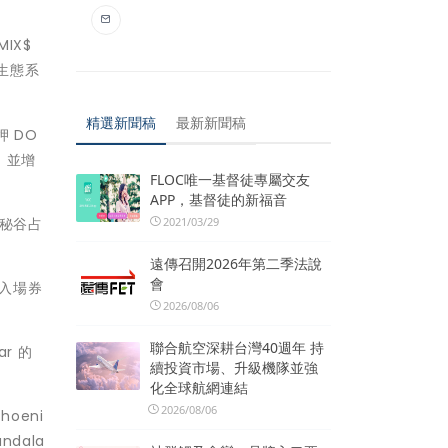
IX$
 生態系
精選新聞稿
最新新聞稿
押 DO
，並增
FLOC唯一基督徒專屬交友
APP，基督徒的新福音
在秘谷占
2021/03/29
遠傳召開2026年第二季法說
會
伐入場券
2026/08/06
聯合航空深耕台灣40週年 持
r 的
續投資市場、升級機隊並強
化全球航網連結
2026/08/06
oeni
dala