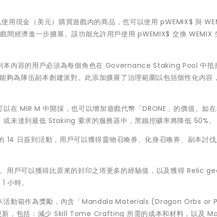
可以使用現金（美元）購買遊戲內的商品，也可以使用 pWEMIX$ 與 WEM
戲間經濟進一步擴展。該功能允許用戶使用 pWEMIX$ 交換 WEMIX
用戶必須為每個角色在 Governance Staking Pool 中抵
用戶將能夠為隊伍副本創建派對。此添加擴展了治理範圍以包括個性化內容
在 MIR M 中開採，也可以增加遊戲代幣「DRONE」的價值。如
達到最低 Staking 要求的服務器中，黑鐵挖礦率將降低 50%。
春日的 14 日簽到活動，用戶可以獲得靈物召喚券、化身召喚券、副本討
。用戶可以獲得比原來的封印之塔更多的經驗值，以及獲得 Relic gea
1 小時。
勵，內含「Mandala Materials (Dragon Orbs or Ph
括：減少 Skill Tome Crafting 所需的成本和材料，以及 Man