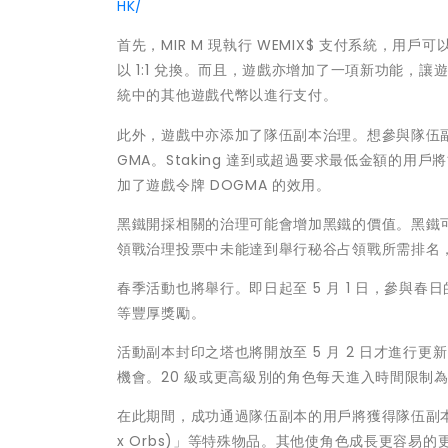
HK/
首先，MIR M 現執行 WEMIX$ 支付系統，用戶
以 1:1 兌換。而且，遊戲亦增加了一項新功能，讓遊
統中的其他遊戲代幣以進行支付。
此外，遊戲中亦添加了隊伍副本治理。想參與隊伍副本內容的
GMA。Staking 達到或超過要求最低金額的
加了遊戲令牌 DOGMA 的效用。
黑鐵開採相關的治理可能會增加黑鐵的價值。黑鐵可以
領戰治理投票中未能達到舉行秘谷占領戰所需排名，或未
春季活動也將舉行。即日起至 5 月 1 日，參與
等豐厚獎勵。
活動副本封印之塔也將開放至 5 月 2 日才進行更新
機會。20 級或更高級別的角色每天進入時間限制為 
在此期間，成功通過隊伍副本的用戶將獲得隊伍副本活動箱作為獎
x Orbs)」等特殊物品。其他使角色成長更容易的更新，包