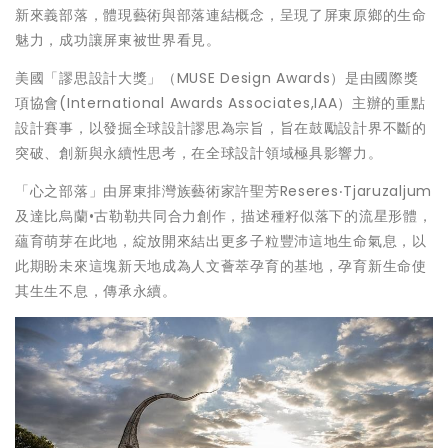
新來義部落，體現藝術與部落連結概念，呈現了屏東原鄉的生命
魅力，成功讓屏東被世界看見。
美國「謬思設計大獎」（MUSE Design Awards）是由國際獎
項協會(International Awards Associates,IAA）主辦的重點
設計賽事，以發掘全球設計謬思為宗旨，旨在鼓勵設計界不斷的
突破、創新與永續性思考，在全球設計領域極具影響力。
「心之部落」由屏東排灣族藝術家許聖芳Reseres‧Tjaruzaljum
及達比烏蘭•古勒勒共同合力創作，描述種籽似落下的流星形體，
蘊育萌芽在此地，綻放開來結出更多子粒豐沛這地生命氣息，以
此期盼未來這塊新天地成為人文薈萃孕育的基地，孕育新生命使
其生生不息，傳承永續。