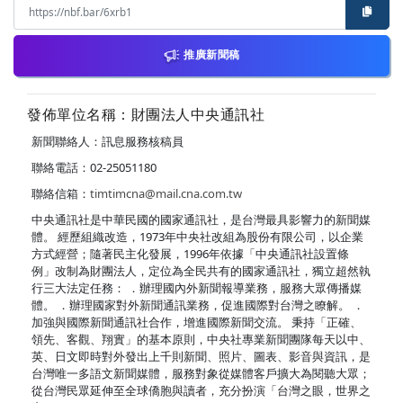
推廣新聞稿
發佈單位名稱：財團法人中央通訊社
新聞聯絡人：訊息服務核稿員
聯絡電話：02-25051180
聯絡信箱：
timtimcna@mail.cna.com.tw
中央通訊社是中華民國的國家通訊社，是台灣最具影響力的新聞媒
體。 經歷組織改造，1973年中央社改組為股份有限公司，以企業
方式經營；隨著民主化發展，1996年依據「中央通訊社設置條
例」改制為財團法人，定位為全民共有的國家通訊社，獨立超然執
行三大法定任務： ．辦理國內外新聞報導業務，服務大眾傳播媒
體。 ．辦理國家對外新聞通訊業務，促進國際對台灣之瞭解。 ．
加強與國際新聞通訊社合作，增進國際新聞交流。 秉持「正確、
領先、客觀、翔實」的基本原則，中央社專業新聞團隊每天以中、
英、日文即時對外發出上千則新聞、照片、圖表、影音與資訊，是
台灣唯一多語文新聞媒體，服務對象從媒體客戶擴大為閱聽大眾；
從台灣民眾延伸至全球僑胞與讀者，充分扮演「台灣之眼，世界之