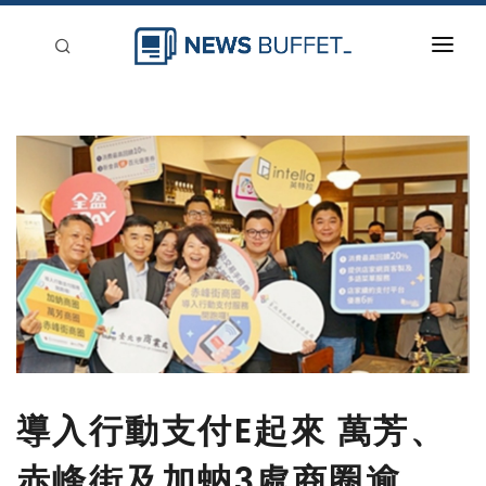
回到首頁
新聞稿分類
登入
刊登
導入行動支付E起來 萬芳、
赤峰街及加蚋3處商圈逾