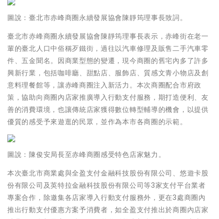
圖說：臺北市赤峰商圈永續發展協會陳靜筠理事長致詞。
臺北市赤峰商圈永續發展協會陳靜筠理事長表示，赤峰街在老一
輩的臺北人口中俗稱歹鐵街，過往以汽車修理及販售二手汽車零
件、五金聞名。因商業型態的變遷，現今商圈的舊宅內多了許多
興新行業，包括咖啡廳、甜點店、服飾店、質感文青小物店及創
意料理餐館等，讓赤峰商圈注入新活力。本次商圈配合市府政
策，協助向商圈內店家推廣導入行動支付服務，期打造便利、友
善的消費環境，也讓傳統店家獲得數位轉型輔導的機會，以提供
優質的感受予來遊逛的民眾，並作為本市各商圈的示範。
圖說：陳俊安局長至赤峰商圈感受特色店家魅力。
本次臺北市商業處與全盈支付金融科技股份有限公司、悠遊卡股
份有限公司及英特拉金融科技股份有限公司等3家支付平台業者
專案合作，除邀集各店家導入行動支付服務外，更在3處商圈內
推出行動支付優惠方案予消費者，如全盈支付推出於商圈內店家