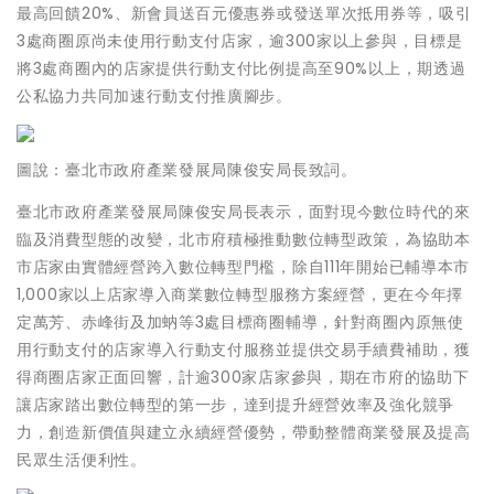
最高回饋20%、新會員送百元優惠券或發送單次抵用券等，吸引
3處商圈原尚未使用行動支付店家，逾300家以上參與，目標是
將3處商圈內的店家提供行動支付比例提高至90%以上，期透過
公私協力共同加速行動支付推廣腳步。
圖說：臺北市政府產業發展局陳俊安局長致詞。
臺北市政府產業發展局陳俊安局長表示，面對現今數位時代的來
臨及消費型態的改變，北市府積極推動數位轉型政策，為協助本
市店家由實體經營跨入數位轉型門檻，除自111年開始已輔導本市
1,000家以上店家導入商業數位轉型服務方案經營，更在今年擇
定萬芳、赤峰街及加蚋等3處目標商圈輔導，針對商圈內原無使
用行動支付的店家導入行動支付服務並提供交易手續費補助，獲
得商圈店家正面回響，計逾300家店家參與，期在市府的協助下
讓店家踏出數位轉型的第一步，達到提升經營效率及強化競爭
力，創造新價值與建立永續經營優勢，帶動整體商業發展及提高
民眾生活便利性。