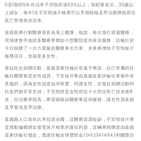
0至1期的5年存活率子宮頸癌達93%以上；吳昭軍表示，30歲以
上婦女，每年1次子宮頸抹片檢查可以早期篩檢及早治療降低癌症
死亡率增加存活率。
翁縣長將行動醫療形容為海上艦隊，他說，每次進行巡迴醫療，
現場便會停放諸多醫療車猶如小型醫院提供各項服務，扶輪社於
今日捐贈了一台六星級的醫療車生力軍，未來將增加子宮頸抹片
服務項目，造福更多女性。
發起此次捐贈活動，嘉義皇家扶輪社長葉于華說，自己所屬的扶
輪社團體都是女性成員，子宮抹片車由嘉義皇家扶輪社來格外有
意義的，因為女性知道如何疼愛、呵護女性，在發起捐贈活動時
社友們都非常支持；子宮頸癌是女性癌症十大癌症死亡排名第8
名，但治癒率很高，希望能藉由醫療車提供服務，讓女性朋友能
及早發現及早治療。
嘉義縣人口老化比率冠居全國，且醫療資源短缺，子宮頸抺片車
是推動偏鄉婦女接受抹片檢查的最佳利器，這輛車捐贈是由嘉義
皇家扶輪社發起，透過扶輪全球獎助金(GG2341464)和國際合