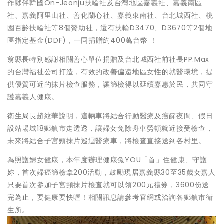
作夥伴韓國On-Jeonju扶輪社及台灣地區嘉義社、嘉義南區
社、嘉義阿里山社、善化蘭心社、嘉義東南社、台北城西社、桃
園百齡扶輪社等8個贊助社，還有扶輪D3470、D3670等2個地
區指定基金(DDF)，一同捐贈約400萬台幣 ！
翁縣長特別感謝相關善心單位捐贈及台北城西社前社長PP.Max
的台灣福祉公司打造，有效的改善偏遠地區女性的就醫環境，提
供優質可近的抹片檢查服務，讓篩檢得以延續嘉惠於民，共同守
護嘉義人健康。
衛生局長趙紋華說明，這輛車將結合行動醫療及癌篩夜間、假日
設站場域18鄉鎮市走透透，讓婦女免除舟車勞頓就近接受檢查，
未來將結合子宮頸抹片巡迴醫療車，將檢查直接送到各村里。
為照護婦女健康，本年度辦理健康兔YOU「首」住健康、守護
妳，首次婦癌篩檢拿200活動，鼓勵現居嘉義縣30至35歲女嘉人
只要首次參加子宮頸抹片檢查就可以領200元禮券，3600份送
完為止，要健康要快喔！相關訊息請參考官網或洽詢各鄉鎮市衛
生所。