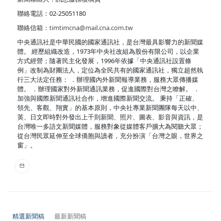
聯絡電話：02-25051180
聯絡信箱：
timtimcna@mail.cna.com.tw
中央通訊社是中華民國的國家通訊社，是台灣最具影響力的新聞媒
體。 經歷組織改造，1973年中央社改組為股份有限公司，以企業
方式經營；隨著民主化發展，1996年依據「中央通訊社設置條
例」改制為財團法人，定位為全民共有的國家通訊社，獨立超然執
行三大法定任務： ．辦理國內外新聞報導業務，服務大眾傳播媒
體。 ．辦理國家對外新聞通訊業務，促進國際對台灣之瞭解。 ．
加強與國際新聞通訊社合作，增進國際新聞交流。 秉持「正確、
領先、客觀、翔實」的基本原則，中央社專業新聞團隊每天以中、
英、日文即時對外發出上千則新聞、照片、圖表、影音與資訊，是
台灣唯一多語文新聞媒體，服務對象從媒體客戶擴大為閱聽大眾；
從台灣民眾延伸至全球僑胞與讀者，充分扮演「台灣之眼，世界之
窗」。
精選新聞稿
最新新聞稿