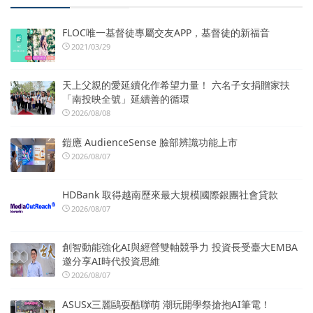
FLOC唯一基督徒專屬交友APP，基督徒的新福音
2021/03/29
天上父親的愛延續化作希望力量！ 六名子女捐贈家扶
「南投映全號」延續善的循環
2026/08/08
鎧應 AudienceSense 臉部辨識功能上市
2026/08/07
HDBank 取得越南歷來最大規模國際銀團社會貸款
2026/08/07
創智動能強化AI與經營雙軸競爭力 投資長受臺大EMBA
邀分享AI時代投資思維
2026/08/07
ASUSx三麗鷗耍酷聯萌 潮玩開學祭搶抱AI筆電！