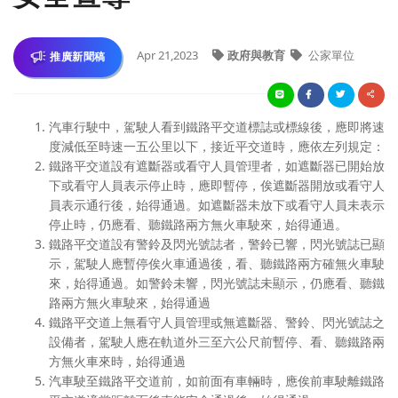
Apr 21,2023
政府與教育
公家單位
推廣新聞稿
汽車行駛中，駕駛人看到鐵路平交道標誌或標線後，應即將速
度減低至時速一五公里以下，接近平交道時，應依左列規定：
鐵路平交道設有遮斷器或看守人員管理者，如遮斷器已開始放
下或看守人員表示停止時，應即暫停，俟遮斷器開放或看守人
員表示通行後，始得通過。如遮斷器未放下或看守人員未表示
停止時，仍應看、聽鐵路兩方無火車駛來，始得通過。
鐵路平交道設有警鈴及閃光號誌者，警鈴已響，閃光號誌已顯
示，駕駛人應暫停俟火車通過後，看、聽鐵路兩方確無火車駛
來，始得通過。如警鈴未響，閃光號誌未顯示，仍應看、聽鐵
路兩方無火車駛來，始得通過
鐵路平交道上無看守人員管理或無遮斷器、警鈴、閃光號誌之
設備者，駕駛人應在軌道外三至六公尺前暫停、看、聽鐵路兩
方無火車來時，始得通過
汽車駛至鐵路平交道前，如前面有車輛時，應俟前車駛離鐵路