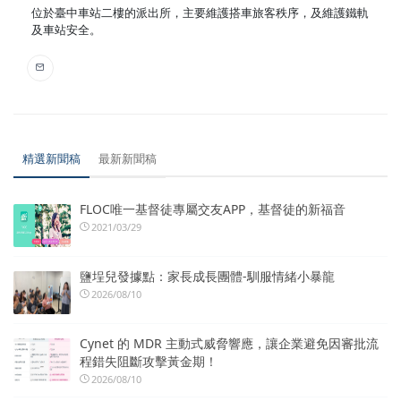
位於臺中車站二樓的派出所，主要維護搭車旅客秩序，及維護鐵軌
及車站安全。
精選新聞稿
最新新聞稿
FLOC唯一基督徒專屬交友APP，基督徒的新福音
2021/03/29
鹽埕兒發據點：家長成長團體-馴服情緒小暴龍
2026/08/10
Cynet 的 MDR 主動式威脅響應，讓企業避免因審批流
程錯失阻斷攻擊黃金期！
2026/08/10