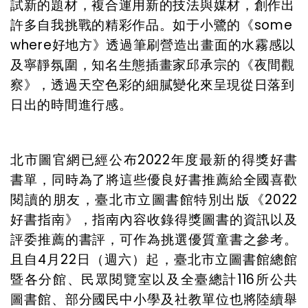
試新的題材，複合運用新的技法與媒材，創作出
許多自我挑戰的精彩作品。如于小鷺的《
some
where
好地方》透過筆刷營造出畫面的水霧感以
及寧靜氛圍，知名生態插畫家邱承宗的《夜間觀
察》，透過天空色彩的細膩變化來呈現從日落到
日出的時間進行感。
北市圖官網已經公布
2022
年
度最新的得獎好書
書單，同時
為了將這些優良好書推薦給全國喜歡
閱讀的朋友，臺北市立圖書館特別出版《2022
好書指南》，指南內容收錄得獎圖書的資訊以及
評委推薦的書評，可作為挑選優質童書之參考。
且自4月22日（週六）起，臺北市立圖書館總館
暨各分館、民眾閱覽室以及全臺總計116所公共
圖書館、部分國民中小學及社教單位也將陸續舉