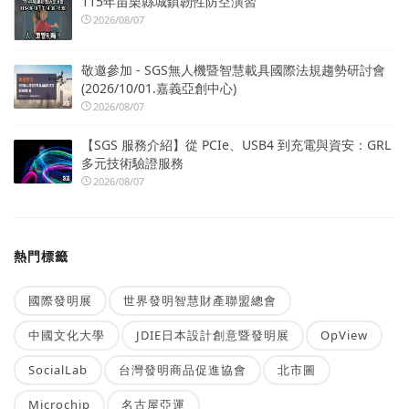
115年苗栗縣城鎮韌性防空演習
2026/08/07
敬邀參加 - SGS無人機暨智慧載具國際法規趨勢研討會
(2026/10/01.嘉義亞創中心)
2026/08/07
【SGS 服務介紹】從 PCIe、USB4 到充電與資安：GRL
多元技術驗證服務
2026/08/07
熱門標籤
國際發明展
世界發明智慧財產聯盟總會
中國文化大學
JDIE日本設計創意暨發明展
OpView
SocialLab
台灣發明商品促進協會
北市圖
Microchip
名古屋亞運