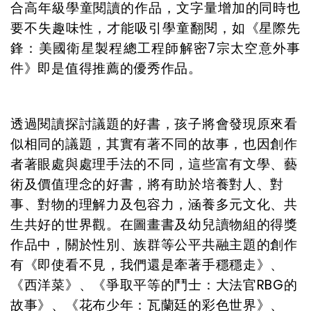
合高年級學童閱讀的作品，文字量增加的同時也
要不失趣味性，才能吸引學童翻閱，如《星際先
鋒：美國衛星製程總工程師解密7宗太空意外事
件》即是值得推薦的優秀作品。
透過閱讀探討議題的好書，孩子將會發現原來看
似相同的議題，其實有著不同的故事，也因創作
者著眼處與處理手法的不同，這些富有文學、藝
術及價值理念的好書，將有助於培養對人、對
事、對物的理解力及包容力，涵養多元文化、共
生共好的世界觀。在圖畫書及幼兒讀物組的得獎
作品中，關於性別、族群等公平共融主題的創作
有《即使看不見，我們還是牽著手穩穩走》、
《西洋菜》、《爭取平等的鬥士：大法官
RBG
的
故事》、《花布少年：瓦蘭廷的彩色世界》、