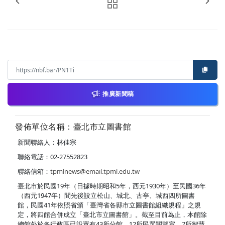
推廣新聞稿
發佈單位名稱：臺北市立圖書館
新聞聯絡人：林佳宗
聯絡電話：02-27552823
聯絡信箱：
tpmlnews@email.tpml.edu.tw
臺北市於民國19年（日據時期昭和5年，西元1930年）至民國36年
（西元1947年）間先後設立松山、城北、古亭、城西四所圖書
館，民國41年依照省頒「臺灣省各縣市立圖書館組織規程」之規
定，將四館合併成立「臺北市立圖書館」。截至目前為止，本館除
總館外於各行政區已設置有43所分館、12所民眾閱覽室、7所智慧