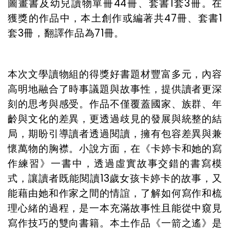
圖畫書及幼兒讀物單冊44冊、套書1套3冊。在
獲獎的作品中，本土創作或編著共47冊、套書1
套3冊，翻譯作品為71冊。
本次文學讀物組的得獎好書題材豐富多元，內容
高明地融合了時事議題與故事性，提供讀者更深
刻的思考與感受。作品不僅覆蓋國家、族群、年
齡與文化的差異，更透過歧見的發展與統整的結
局，期盼引導讀者透過閱讀，擁有包容差異與兼
懷萬物的胸襟。小說方面，在《卡婷卡和她的寫
作練習》一書中，透過虛實故事交錯的書寫模
式，讓讀者既能閱讀13歲女孩卡婷卡的故事，又
能藉由她和作家之間的情誼，了解如何寫作和梳
理心緒的過程，是一本充滿故事性且能從中窺見
寫作技巧的雙向書籍。本土作品《一箭之遙》是