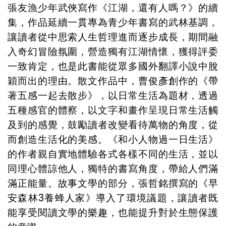
張友漁少年武俠寫作《江湖，還有人嗎？》的續
集，作品延續一貫專為青少年書寫的武林基調，
讓讀者從中思索人生哲理進而逐步成長，期間融
入奇幻冒險氛圍，營造獨有江湖情懷，獲得評委
一致肯定，也是此書能從眾多國外翻譯小說中脫
穎而出的理由。散文作品中，曹俊彥創作的《帶
著五感一起去散步》，以日常生活為題材，透過
五種感官的體察，以文字和畫作呈現日常生活觸
及到的感覺，鼓勵讀者改變看待萬物的角度，從
而創造生活化的美感。《和小人物過一日生活》
的作者親自實地體驗各式各樣不同的生活，並以
同理心體諒他人，獨特的書寫角度，帶給人們滿
滿正能量。故事文學的部分，張哲銘撰寫的《早
安森林3養蜂人家》導入了環境議題，讓讀者既
能享受閱讀文學的樂趣，也能提升對於生態保護