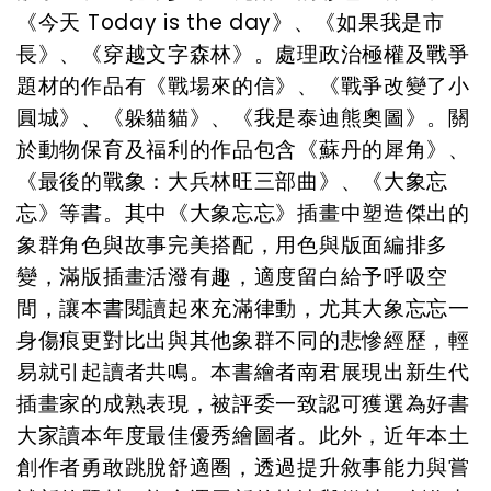
《今天
Today is the day
》、《如果我是市
長》、《穿越文字森林》。處理政治極權及戰爭
題材的作品有《戰場來的信》、《戰爭改變了小
圓城》、《躲貓貓》、《我是泰迪熊奧圖》。關
於動物保育及福利的作品包含《蘇丹的犀角》、
《最後的戰象：大兵林旺三部曲》、《大象忘
忘》等書。其中《大象忘忘》插畫中塑造傑出的
象群角色與故事完美搭配，用色與版面編排多
變，滿版插畫活潑有趣，適度留白給予呼吸空
間，讓本書閱讀起來充滿律動，尤其大象忘忘一
身傷痕更對比出與其他象群不同的悲慘經歷，輕
易就引起讀者共鳴。本書繪者南君展現出新生代
插畫家的成熟表現，被評委一致認可獲選為好書
大家讀本年度最佳優秀繪圖者。此外，近年本土
創作者勇敢跳脫舒適圈，透過提升敘事能力與嘗