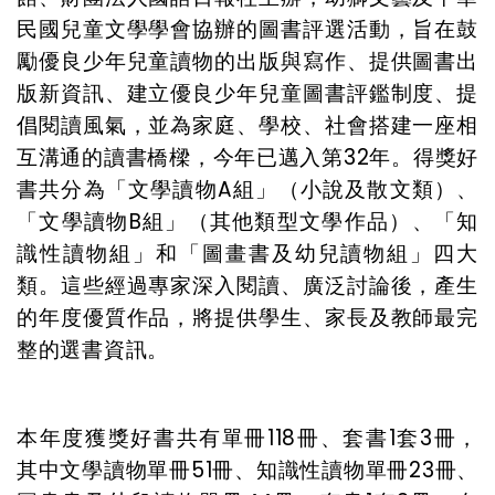
民國兒童文學學會協辦的圖書評選活動，
旨在鼓
勵優良少年兒童讀物的出版與寫作、提供圖書出
版新資訊、建立優良少年兒童圖書評鑑制度、提
倡閱讀風氣，並為家庭、學校、社會搭建一座相
互溝通的讀書橋樑，今年已邁入第32年。
得獎好
書共分為「文學讀物
A
組」（小說及散文類）、
「文學讀物
B
組」（其他類型文學作品）、「知
識性讀物組」和「圖畫書及幼兒讀物組」四大
類。這些經過專家深入閱讀、廣泛討論後，產生
的年度優質作品，將提供學生、家長及教師最完
整的選書資訊。
本年度獲獎好書共有單冊118冊、套書1套3冊，
其中文學讀物單冊51冊、知識性讀物單冊23冊、