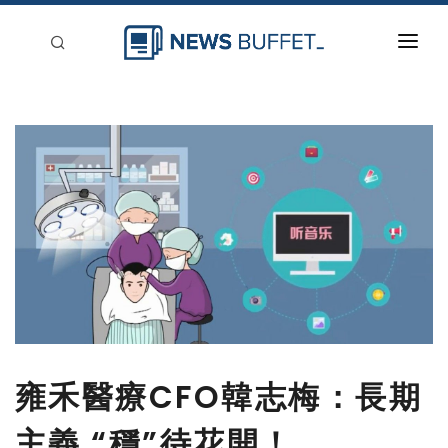
回到首頁
新聞稿分類
登入
刊登
雍禾醫療CFO韓志梅：長期
主義 “穩”待花開！