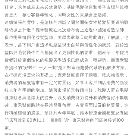
社會，求美成為未來必然趨勢，基於毛髮健康和美容市場的規模
會更大，核心客群年輕化，同時女性的貢獻會更活躍。
連續擴張的背後，是怎樣的判斷？關於開拓女性植髮新賽道的戰
略依據是什麼？雍禾醫療在此次發布會上通過中國知名造型師、
多位明星御用化妝髮型師、美學專家華天崎對此進行了解讀，他
表示，當下用戶更追求毛髮呈現出自然與個性化的狀態，對於造
型師與毛髮醫生而言都提出了更個性化的要求。他表示，年輕消
費者對於更個性化的毛髮美學追求已經成為一種趨勢。而雍禾醫
療提出的“好醫生 一人一案”是面對這種趨勢的系統化解決方案。
在把握市場需求的基礎上，雍禾醫療選擇了擴張。韓志梅表示，
消費者的植髮需求有一定的前置化，如養固客戶到店消費的頻次
較去年有明顯的增加。隨著市場前景持續向好，脫髮人群在毛髮
健康觀念與意識上的提升，以及消費能力提升和消費偏好不斷明
確，雍禾醫療將站在長遠發展角度，夯實店面以及服務質量，進
行積極穩健的擴張。預計到今年年底，雍禾醫療全國植髮及養固
門店可達到80家以上，規劃到明年雍禾醫療的門店將接近100
家。