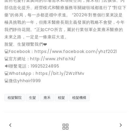
面對毛髮行業廣闊的市場需求和增長空間，雍禾在門店擴張、內
部信息化提升、經營模式和醫療服務等關鍵領域都進行了“對症下
藥”的佈局，每一步都是穩中求進。 “2022年對整個行業來說是
極具挑戰的一年，但雍禾醫療長期主義發展的戰略不會變，今年
我們靜待花開。”正如CFO所言，屬於行業領軍企業雍禾醫療的
未來之路，一定是一條康莊大道。
脫髮、生髮聯繫我們❤️
💻Facebook：https://www.facebook.com/yhzf2021
💻官方網址：http://www.zhifa.hk/
️🔊聯繫電話：19925224895
💻WhatsApp：https://bit.ly/2WzlfMv
💻微信yhhair1999
植髮醫院
生髮
雍禾
植髮
植髮機構