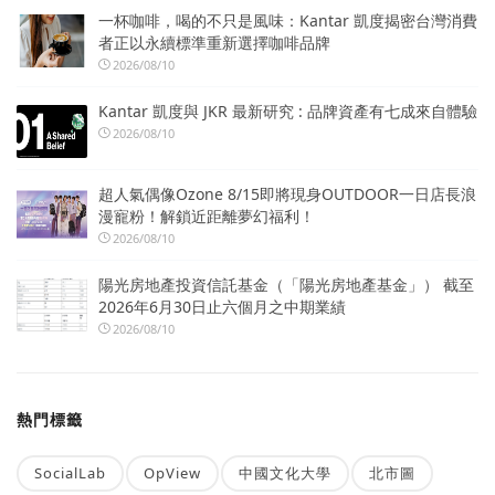
一杯咖啡，喝的不只是風味：Kantar 凱度揭密台灣消費
者正以永續標準重新選擇咖啡品牌
2026/08/10
Kantar 凱度與 JKR 最新研究 : 品牌資產有七成來自體驗
2026/08/10
超人氣偶像Ozone 8/15即將現身OUTDOOR一日店長浪
漫寵粉！解鎖近距離夢幻福利！
2026/08/10
陽光房地產投資信託基金（「陽光房地產基金」） 截至
2026年6月30日止六個月之中期業績
2026/08/10
熱門標籤
SocialLab
OpView
中國文化大學
北市圖