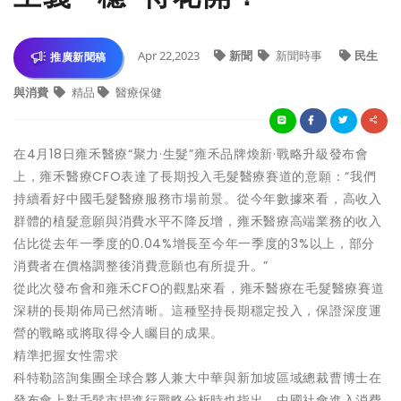
Apr 22,2023
新聞
新聞時事
民生
推廣新聞稿
與消費
精品
醫療保健
在4月18日雍禾醫療“聚力·生髮”雍禾品牌煥新·戰略升級發布會
上，雍禾醫療CFO表達了長期投入毛髮醫療賽道的意願：“我們
持續看好中國毛髮醫療服務市場前景。從今年數據來看，高收入
群體的植髮意願與消費水平不降反增，雍禾醫療高端業務的收入
佔比從去年一季度的0.04%增長至今年一季度的3%以上，部分
消費者在價格調整後消費意願也有所提升。”
從此次發布會和雍禾CFO的觀點來看，雍禾醫療在毛髮醫療賽道
深耕的長期佈局已然清晰。這種堅持長期穩定投入，保證深度運
營的戰略或將取得令人矚目的成果。
精準把握女性需求
科特勒諮詢集團全球合夥人兼大中華與新加坡區域總裁曹博士在
發布會上對毛髮市場進行戰略分析時也指出，中國社會進入消費