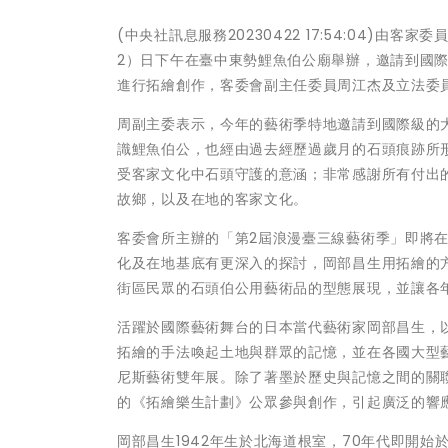
(中央社訊息服務20230422 17:54:04)
2）日下午在臺中東勢鯉魚伯公廟舉辦，邀請到國際知
進行拓繪創作，客委會副主任委員周江杰及立法委
周副主委表示，今年的藝術季特地邀請到國際級的
識鯉魚伯公，也經由過去經歷過歲月的石頭痕跡所
受客家文化中石頭守護的意涵；非常感謝所有付出
故鄉，以及在地的客家文化。
客委會所主辦的「第2屆浪漫臺三線藝術季」即將
化及在地基底有更深入的探討，岡部昌生用拓繪的
街區民眾的石頭伯公用藝術品的型態展現，並讓各
活躍於國際藝術舞台的日本當代藝術家岡部昌生，以
拓繪的手法喚起土地與群眾的記憶，並在各國大型藝
尼斯藝術雙年展。除了著墨於歷史與記憶之間的關聯
的《拓繪樂生計劃》公眾參與創作，引起廣泛的響
岡部昌生1942年生於北海道根室，70年代即開