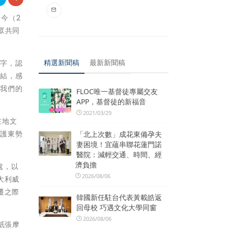
」今（2
眾共同
精選新聞稿
最新新聞稿
的字，認
連結，感
識我們的
FLOC唯一基督徒專屬交友
APP，基督徒的新福音
2021/03/29
在地文
保護東勢
「北上次數」成花東備孕夫
妻困境！宜蘊串聯花蓮門諾
醫院：減輕交通、時間、經
濟負擔
處，以
2026/08/06
大利威
遷之際
韓國新任駐台代表黃載皓返
回母校 巧遇文化大學同窗
2026/08/06
紙張摩