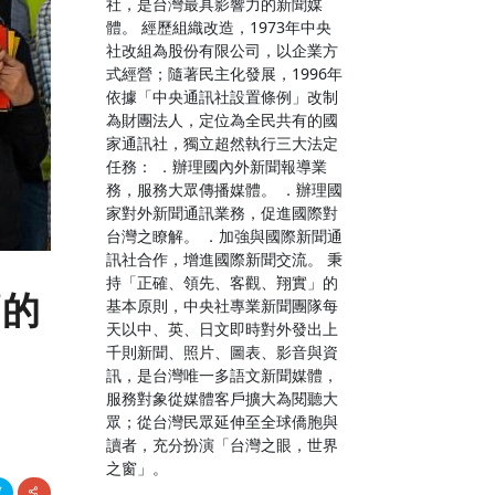
社，是台灣最具影響力的新聞媒
體。 經歷組織改造，1973年中央
社改組為股份有限公司，以企業方
式經營；隨著民主化發展，1996年
依據「中央通訊社設置條例」改制
為財團法人，定位為全民共有的國
家通訊社，獨立超然執行三大法定
任務： ．辦理國內外新聞報導業
務，服務大眾傳播媒體。 ．辦理國
家對外新聞通訊業務，促進國際對
台灣之瞭解。 ．加強與國際新聞通
訊社合作，增進國際新聞交流。 秉
持「正確、領先、客觀、翔實」的
頭的
基本原則，中央社專業新聞團隊每
天以中、英、日文即時對外發出上
千則新聞、照片、圖表、影音與資
訊，是台灣唯一多語文新聞媒體，
服務對象從媒體客戶擴大為閱聽大
眾；從台灣民眾延伸至全球僑胞與
讀者，充分扮演「台灣之眼，世界
之窗」。