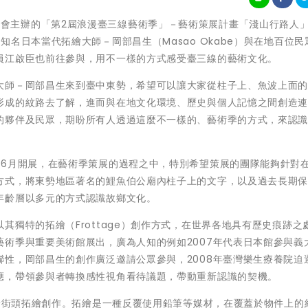
由客家委員會主辦的「第2屆浪漫臺三線藝術季」－藝術策展計畫「淺山行路人
名日本當代拓繪大師－岡部昌生（Masao Okabe）與在地百位民
員江啟臣也前往參與，用不一樣的方式感受臺三線的藝術文化。
大師－岡部昌生來到臺中東勢，希望可以讓大家從柱子上、魚波上面
形成的紋路去了解，進而與在地文化環境、歷史與個人記憶之間創造
的夥伴及民眾，期盼所有人透過這麼不一樣的、藝術季的方式，來認
在6月開展，在藝術季策展的過程之中，特別希望策展的團隊能夠針對
方式，將東勢地區著名的鯉魚伯公廟內柱子上的文字，以及過去長期
年齡層以多元的方式認識故鄉文化。
其獨特的拓繪（Frottage）創作方式，在世界各地具有歷史痕跡之
術季與重要美術館展出，廣為人知的例如2007年代表日本館參與義
性，岡部昌生的創作廣泛邀請公眾參與，2008年臺灣樂生療養院迫
應，帶領參與者轉換感性視角看待議題，帶動重新認識的契機。
始於街頭拓繪創作。拓繪是一種反覆使用鉛筆等媒材，在覆蓋於物件上的