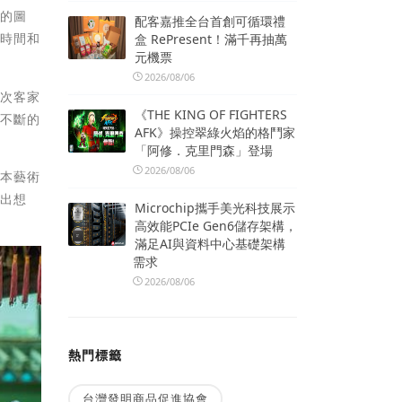
跡的圖
配客嘉推全台首創可循環禮
的時間和
盒 RePresent！滿千再抽萬
元機票
2026/08/06
本次客家
《THE KING OF FIGHTERS
過不斷的
AFK》操控翠綠火焰的格鬥家
「阿修．克里門森」登場
2026/08/06
日本藝術
帶出想
Microchip攜手美光科技展示
高效能PCIe Gen6儲存架構，
滿足AI與資料中心基礎架構
需求
2026/08/06
熱門標籤
台灣發明商品促進協會