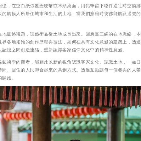
回憶，在空白紙張覆蓋硬幣或木頭桌面，用鉛筆留下物件過往時空痕
接的觸摸人所居住城市和生活的土地，當我們擦繪時彷彿能觸及過去
在地脈絡議題，讓藝術品從土地成長出來。回應臺三線的在地脈絡，
世界各地拓繪的創作歷程與技法，如何在具有文化意涵的建築上，透
人記憶之間創造連結，重新認識客家信仰文化中的精神性意涵。
線藝術季的觀者，能藉此以新的視角認識客家文化、認識土地，一如
時間、居住的人民聯合起來的共創方式。透過互動讓每一個參與的人
的開始。