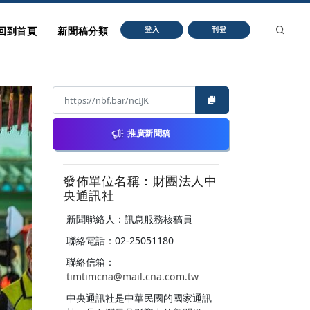
回到首頁
新聞稿分類
登入
刊登
推廣新聞稿
發佈單位名稱：財團法人中
央通訊社
新聞聯絡人：訊息服務核稿員
聯絡電話：02-25051180
聯絡信箱：
timtimcna@mail.cna.com.tw
中央通訊社是中華民國的國家通訊