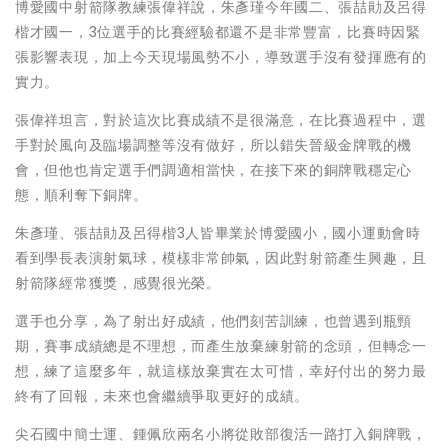
博愛國中射箭隊教練張偉祥說，朱彥瑾今年國二、張喆勛及呂得
楷才國一，3位選手的比賽經驗都還不是非常豐富，比賽時因緊
張影響表現，加上今天現場風勢不小，導致選手沒有發揮應有的
實力。
張偉祥坦言，對於這次比賽成績不是很滿意，在比賽過程中，選
手對於風向及臨場調整等沒有做好，所以錯失晉級金牌戰的機
會，但他也肯定選手們調適相當快，在接下來的銅牌戰穩定心
態，順利奪下銅牌。
朱彥瑾、張喆勛及呂得楷3人皆畢業於博愛國小，國小運動會時
看到學長表演射氣球，模樣非常帥氣，因此對射箭產生興趣，且
射箭隊經常獲獎，感覺很光榮。
選手也分享，為了射出好成績，他們刻苦訓練，也曾遇到瓶頸
期，賽事成績總是不理想，而產生放棄練射箭的念頭，但轉念一
想，練了這麼多年，就這樣放棄實在太可惜，幸好付出的努力最
終有了回報，未來也會繼續爭取更好的成績。
尖石國中簡士運、鍾佩欣兩名小將從敗部復活一路打入銅牌戰，