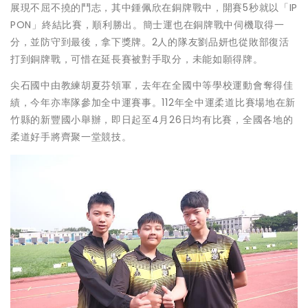
展現不屈不撓的鬥志，其中鍾佩欣在銅牌戰中，開賽5秒就以「IP
PON」終結比賽，順利勝出。簡士運也在銅牌戰中伺機取得一
分，並防守到最後，拿下獎牌。2人的隊友劉品妍也從敗部復活
打到銅牌戰，可惜在延長賽被對手取分，未能如願得牌。
尖石國中由教練胡夏芬領軍，去年在全國中等學校運動會奪得佳
績，今年亦率隊參加全中運賽事。112年全中運柔道比賽場地在新
竹縣的新豐國小舉辦，即日起至4月26日均有比賽，全國各地的
柔道好手將齊聚一堂競技。