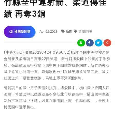
竹縣全中運射箭、柔道傳佳
績 再奪3銅
Apr 22,2023
新聞
新聞時事
推廣新聞稿
(中央社訊息服務20230424 09:50:52)112年全國中等學校運動
會射箭及柔道項目賽事22日登場，新竹縣博愛國中射箭好手朱彥
瑾、張喆勛及呂得楷拿下國中男子團體對抗賽銅牌，新竹縣尖石
國中柔道小將簡士運、鍾佩欣則分別在國男組柔道第二級、國女
組柔道第一級雙雙獲銅，為地主隊再添3面銅牌。
射箭項目的國中男子團體對抗賽，博愛國中、橫山國中皆闖入四
強戰，博愛國中以些微差距不敵新北市明德高中，橫山國中也被
新竹市富禮國中逆轉，因此在銅牌戰上演「竹縣內戰」，最後由
博愛國中選手勝出。