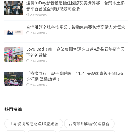
遠傳friDay影音獲邀擔任國際艾美獎評審 台灣本土影
音平台首登全球影視最高殿堂
2026/08/05
台灣引領全球科技產業，帶動東南亞跨境高階人才需求
2026/08/05
Love Dad！統一企業集團空運進口逾4萬朵石斛蘭向天
下爸爸致敬
2026/08/05
「療癒同行，親子森呼吸」115年失親家庭親子關係促
進活動 溫馨啟程！
2026/08/05
熱門標籤
世界發明智慧財產聯盟總會
台灣發明商品促進協會