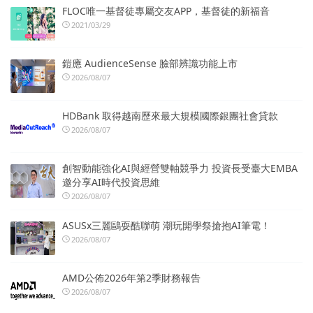
FLOC唯一基督徒專屬交友APP，基督徒的新福音
2021/03/29
鎧應 AudienceSense 臉部辨識功能上市
2026/08/07
HDBank 取得越南歷來最大規模國際銀團社會貸款
2026/08/07
創智動能強化AI與經營雙軸競爭力 投資長受臺大EMBA
邀分享AI時代投資思維
2026/08/07
ASUSx三麗鷗耍酷聯萌 潮玩開學祭搶抱AI筆電！
2026/08/07
AMD公佈2026年第2季財務報告
2026/08/07