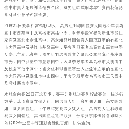
網球單打賽、國男組軟式網球單打賽，高男組軟式網球單打賽由
臺中市興大附農謝孟儒獲金牌、國男組軟式網球單打賽由花蓮縣
鳳林國中曾子名獲金牌。
羽球22日賽事相當精彩刺激，高男組羽球團體賽入圍冠亞軍者為
臺中市西苑高中及高雄市高雄中學，爭奪季殿軍者為新北市能仁
家商及臺北市泰北高中。高女組羽球團體賽入圍冠亞軍的有臺北
市大同高中及基隆市基隆高中，爭奪季殿軍者為高雄市高雄中學
及臺北市泰北高中；國男組羽球團體賽入圍冠亞軍的隊伍是桃園
市光明國中及臺中市豐原國中，入圍季殿軍者為高雄市英明國中
及桃園市治平高中；國女組羽球團體賽進入冠亞軍之爭的是臺北
市大同高中及臺北市中山國中，爭奪季殿軍者為高雄市三民國中
及雲林縣東南國中。
木球會內賽22日正式登場，賽事分別球道賽和桿數賽第一輪進行
競爭，球道賽國女個人組、國男個人組、高男個人組、高女團體
組、國男團體組。下午則桿數賽高女雙人組、高男雙人組和球道
賽高女團體組、高男團體組進行競賽，晉級賽事隊伍皆會即時公
佈於112年全國中等運動會活動官網，以供查詢。