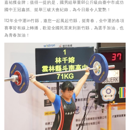
嘉祐獲金牌；值得一提的是，國男組舉重81公斤級由臺中市成功
國中王冠鑫抓、挺舉三破大會紀錄，為今日最令人驚艷！
112年全中運in竹縣，邀您一起風起竹縣，挺青春，全中運的各項
賽事皆有線上轉播，歡迎全國民眾來到新竹縣，為選手加油，也
為青春加油！