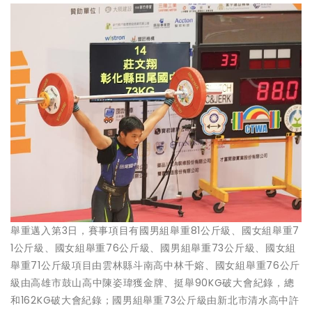
舉重邁入第3日，賽事項目有國男組舉重81公斤級、國女組舉重7
1公斤級、國女組舉重76公斤級、國男組舉重73公斤級、國女組
舉重71公斤級項目由雲林縣斗南高中林千嫆、國女組舉重76公斤
級由高雄市鼓山高中陳姿瑋獲金牌、挺舉90KG破大會紀錄，總
和162KG破大會紀錄；國男組舉重73公斤級由新北市清水高中許