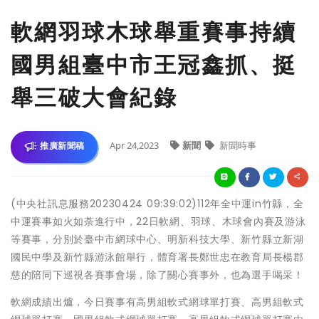
軟網羽球木球舉重賽事持續
國男組臺中市王冠鑫抓、挺
舉三破大會紀錄
Apr 24,2023
新聞
新聞時事
推廣新聞稿
(中央社訊息服務20230424 09:39:02)112年全中運in竹縣，全
中運賽事如火如荼進行中，22日軟網、羽球、木球會內賽及游泳
等賽事，分別於臺中市網球中心、明新科技大學、新竹縣立新湖
國民中學及新竹縣游泳館舉行，體育署長鄭世忠在教育局長楊郡
慈的陪同下巡視各賽事會場，除了關心賽事外，也為選手喝采！
軟網成績出爐，今日賽事有高男組軟式網球單打賽、高男組軟式