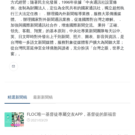
方式經營；隨著民主化發展，1996年依據「中央通訊社設置條
例」改制為財團法人，定位為全民共有的國家通訊社，獨立超然執
行三大法定任務： ．辦理國內外新聞報導業務，服務大眾傳播媒
體。 ．辦理國家對外新聞通訊業務，促進國際對台灣之瞭解。 ．
加強與國際新聞通訊社合作，增進國際新聞交流。 秉持「正確、
領先、客觀、翔實」的基本原則，中央社專業新聞團隊每天以中、
英、日文即時對外發出上千則新聞、照片、圖表、影音與資訊，是
台灣唯一多語文新聞媒體，服務對象從媒體客戶擴大為閱聽大眾；
從台灣民眾延伸至全球僑胞與讀者，充分扮演「台灣之眼，世界之
窗」。
精選新聞稿
最新新聞稿
FLOC唯一基督徒專屬交友APP，基督徒的新福音
2021/03/29