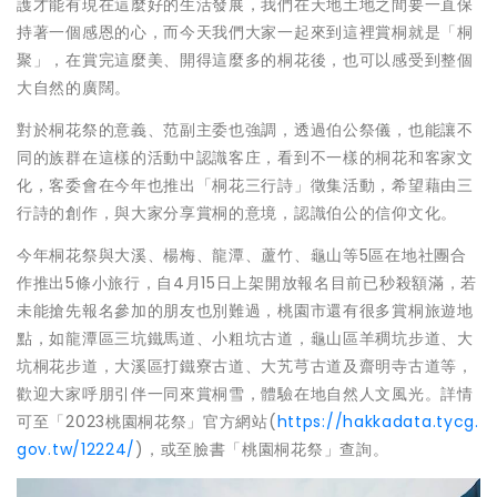
護才能有現在這麼好的生活發展，我們在天地土地之間要一直保
持著一個感恩的心，而今天我們大家一起來到這裡賞桐就是「桐
聚」，在賞完這麼美、開得這麼多的桐花後，也可以感受到整個
大自然的廣闊。
對於桐花祭的意義、范副主委也強調，透過伯公祭儀，也能讓不
同的族群在這樣的活動中認識客庄，看到不一樣的桐花和客家文
化，客委會在今年也推出「桐花三行詩」徵集活動，希望藉由三
行詩的創作，與大家分享賞桐的意境，認識伯公的信仰文化。
今年桐花祭與大溪、楊梅、龍潭、蘆竹、龜山等5區在地社團合
作推出5條小旅行，自4月15日上架開放報名目前已秒殺額滿，若
未能搶先報名參加的朋友也別難過，桃園市還有很多賞桐旅遊地
點，如龍潭區三坑鐵馬道、小粗坑古道，龜山區羊稠坑步道、大
坑桐花步道，大溪區打鐵寮古道、大艽芎古道及齋明寺古道等，
歡迎大家呼朋引伴一同來賞桐雪，體驗在地自然人文風光。詳情
可至「2023桃園桐花祭」官方網站(
https://hakkadata.tycg.
gov.tw/12224/
)，或至臉書「桃園桐花祭」查詢。