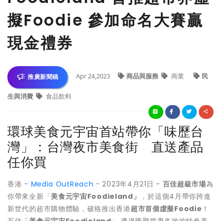
擬Foodie 參加命名大賽贏
現金禮券
Apr 24,2023
商品與服務
商業
民
推廣新聞稿
生與消費
食品飲料
環球美食元宇宙首站帶你「味歷台
灣」：台灣夜市美食街 直送產品
任你買
香港 -
Media OutReach
- 2023年4月21日 -
百佳超級市場
為
你帶來全新「
美食元宇宙
Foodieland
」
，於這個4月帶你跨進
新世代的超市購物體驗，破格推出香港
超市首個虛擬
Foodie
！