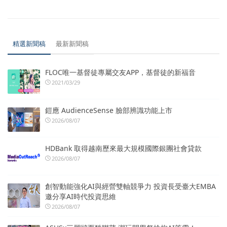
精選新聞稿
最新新聞稿
FLOC唯一基督徒專屬交友APP，基督徒的新福音
2021/03/29
鎧應 AudienceSense 臉部辨識功能上市
2026/08/07
HDBank 取得越南歷來最大規模國際銀團社會貸款
2026/08/07
創智動能強化AI與經營雙軸競爭力 投資長受臺大EMBA
邀分享AI時代投資思維
2026/08/07