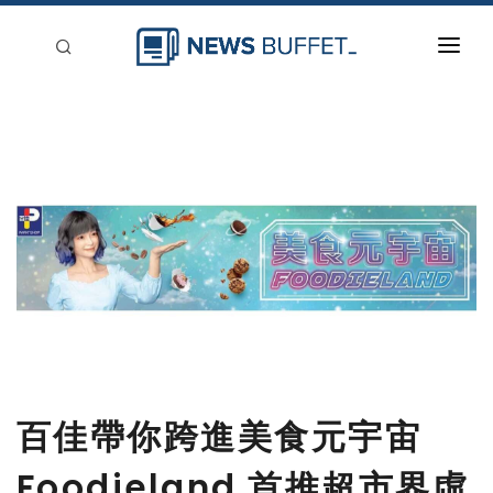
回到首頁
新聞稿分類
登入
刊登
百佳帶你跨進美食元宇宙
Foodieland 首推超市界虛