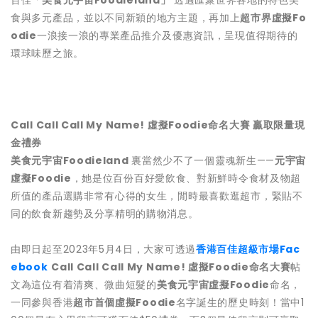
百佳「
美食元宇宙
Foodieland
」
透過匯聚世界各地的特色美
食與多元產品，並以不同新穎的地方主題，再加上
超市界虛擬
Fo
odie
一浪接一浪的專業產品推介及優惠資訊，呈現值得期待的
環球味歷之旅。
Call Call Call My Name!
虛擬
Foodie
命名大賽 贏取限量現
金禮券
美食元宇宙
Foodieland
裏當然少不了一個靈魂新生——
元宇宙
虛擬
Foodie
，她是位百份百好愛飲食、對新鮮時令食材及物超
所值的產品選購非常有心得的女生，閒時最喜歡逛超市，緊貼不
同的飲食新趨勢及分享精明的購物消息。
由即日起至2023年5月4日，大家可透過
香港百佳超級市場
Fac
ebook
Call Call Call My Name!
虛擬
Foodie
命名大賽
帖
文為這位有着清爽、微曲短髮的
美食元宇宙虛擬
Foodie
命名，
一同參與香港
超市首個虛擬
Foodie
名字誕生的歷史時刻！當中1