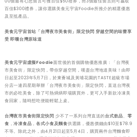
00個最有心思留言可獲百佳$50禮券，而3個最佳留言則可贏取
百佳$300禮券，讓你選購美食元宇宙Foodie所推介的精選優惠
及至抵產品。
美食元宇宙首站「台灣夜市美食街」限定快閃 穿越空間的味蕾享
受 即嚐台灣
原
味道
美食元宇宙虛擬
Foodie
面世後的首個購物優惠推廣：「台灣夜
市美食街」限定快閃，帶你穿越空間，嘆盡台灣地道美味！由即
日起至2023年5月7日，於東薈城及黃埔花園的TASTE超級市場
分店一連四星期舉辦「台灣夜市美食街」限定快閃，直送台灣夜
市的必吃美食，除了可熱焫焫即場購買外，更可入手新款冷凍美
食回家，隨時想吃便能輕鬆上桌。
台灣夜市美食街限定快閃
少不了一系列台灣直送的
台式飲品
、
零
食
，
冷凍食品
，
各式小食及麵食
供選購，優惠價錢由$10至$78.9
不等。除此之外，由4月21日起至5月4日，購買兩件台灣麵食即