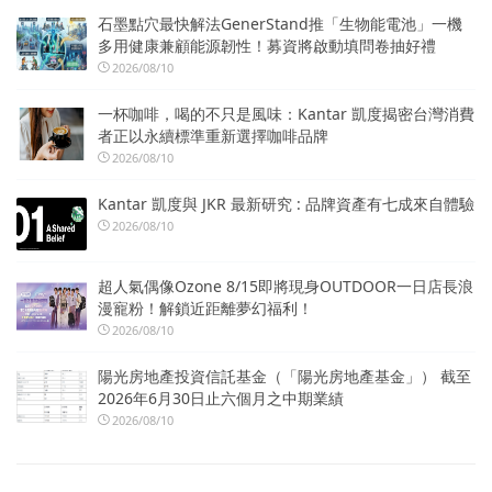
石墨點穴最快解法GenerStand推「生物能電池」一機
多用健康兼顧能源韌性！募資將啟動填問卷抽好禮
2026/08/10
一杯咖啡，喝的不只是風味：Kantar 凱度揭密台灣消費
者正以永續標準重新選擇咖啡品牌
2026/08/10
Kantar 凱度與 JKR 最新研究 : 品牌資產有七成來自體驗
2026/08/10
超人氣偶像Ozone 8/15即將現身OUTDOOR一日店長浪
漫寵粉！解鎖近距離夢幻福利！
2026/08/10
陽光房地產投資信託基金（「陽光房地產基金」） 截至
2026年6月30日止六個月之中期業績
2026/08/10