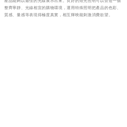
產品能夠以最佳的光線展示出來。良好的燈光照明可以營造一個
整齊寧靜、光線相宜的購物環境，運用特殊照明把產品的色彩、
質感、量感等表現得極度真實，相互輝映能刺激消費欲望。