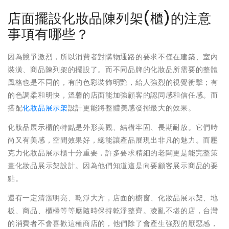
店面擺設化妝品陳列架(櫃)的注意
事項有哪些？
因為競爭激烈，所以消費者對購物通路的要求不僅在建築、室內
裝潢、商品陳列架的擺設了。而不同品牌的化妝品所需要的整體
風格也是不同的，有的色彩裝飾明艷，給人強烈的視覺衝擊；有
的色調柔和明快，溫馨的店面能加強顧客的認同感和信任感。而
搭配
化妝品展示架
設計更能將整體美感發揮最大的效果。
化妝品展示櫃的特點是外形美觀、結構牢固、長期耐放。它們時
尚又有美感，空間效果好，總能讓產品展現出非凡的魅力。而壓
克力化妝品展示櫃十分重要，許多要求精細的老闆更是能完整策
畫化妝品展示架設計。因為他們知道這是向要顧客展示商品的要
點。
還有一定清潔明亮、乾淨大方，店面的櫥窗、化妝品展示架、地
板、商品、櫃檯等等應隨時保持乾淨整齊。凌亂不堪的店，台灣
的消費者不會喜歡這種商店的，他們除了會產生強烈的厭惡感，