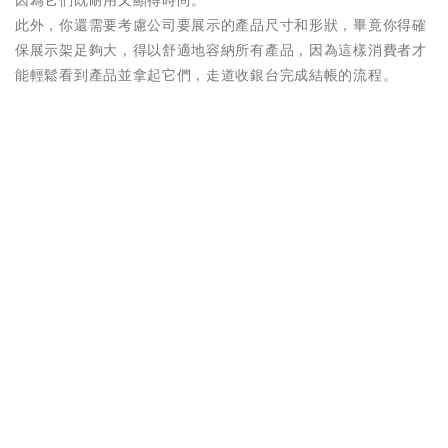
因為它們既耐用又顯得時尚。
此外，你還需要考慮公司要展示的產品尺寸和形狀，畢竟你得確
保展示架足夠大，得以舒適地容納所有產品，因為這樣消費者才
能輕鬆看到產品並拿起它們，走道收銀台完成結帳的流程。