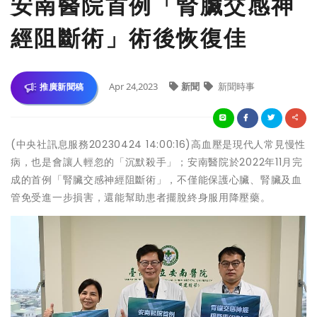
安南醫院首例「腎臟交感神
經阻斷術」術後恢復佳
Apr 24,2023
新聞
新聞時事
推廣新聞稿
(中央社訊息服務20230424 14:00:16)高血壓是現代人常見慢性
病，也是會讓人輕忽的「沉默殺手」；安南醫院於2022年11月完
成的首例「腎臟交感神經阻斷術」，不僅能保護心臟、腎臟及血
管免受進一步損害，還能幫助患者擺脫終身服用降壓藥。