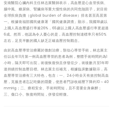
安南醫院心臟內科主任林志展醫師表示，高血壓是心血管疾病、
腦中風、糖尿病、腎臟病等重大慢性病的共同危險因子，於目前
全球疾病負擔（global burden of disease）排名甚至高居第
一。根據衛福部國民健康署「國民健康調查」顯示，我國18歲以
上國人高血壓盛行率逾26%，65歲以上國人高血壓盛行率更超過
6成。然而，他認為令人憂心的是，高血壓控制達標率只有50%
左右，足見半數的國人缺乏正確血壓控制觀念。
由於高血壓導管治療屬於微創治療，類似心導管手術，林志展主
任以去年11月第一例高血壓導管的患者為例，整體手術時間約為1
小時，隔天即可出院，術後恢復快且併發症少，術後數月至1年即
達持續控制血壓目標。林志展主任補充，根據臨床數據顯示，高
血壓導管治療有三大特色，包含：一、24小時全天有效控制高血
壓，克服患者忘記吃藥的隱憂，使患者門診收縮壓下降約10～40
mmHg；二、療程安全、手術時間短，且不需要全身麻醉；
三、傷口小、恢復時間短，併發症輕微。