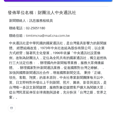
發佈單位名稱：財團法人中央通訊社
新聞聯絡人：訊息服務核稿員
聯絡電話：02-25051180
聯絡信箱：
timtimcna@mail.cna.com.tw
中央通訊社是中華民國的國家通訊社，是台灣最具影響力的新聞媒
體。 經歷組織改造，1973年中央社改組為股份有限公司，以企業
方式經營；隨著民主化發展，1996年依據「中央通訊社設置條
例」改制為財團法人，定位為全民共有的國家通訊社，獨立超然執
行三大法定任務： ．辦理國內外新聞報導業務，服務大眾傳播媒
體。 ．辦理國家對外新聞通訊業務，促進國際對台灣之瞭解。 ．
加強與國際新聞通訊社合作，增進國際新聞交流。 秉持「正確、
領先、客觀、翔實」的基本原則，中央社專業新聞團隊每天以中、
英、日文即時對外發出上千則新聞、照片、圖表、影音與資訊，是
台灣唯一多語文新聞媒體，服務對象從媒體客戶擴大為閱聽大眾；
從台灣民眾延伸至全球僑胞與讀者，充分扮演「台灣之眼，世界之
窗」。