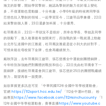
瀚文的影響，開始學習擊劍，她認為擊劍的魅力在於場上變化
多，不僅運動也需動腦，十分有趣，小學6年級的時候將同學張
芯慈也拉入擊劍的領域，一起學習至今，江婕羽品學兼優，22日
結束擊劍個人賽，23日還參加科展，十分優秀。
杜羽蕎表示，22日一早狀況不是很好，所幸在學長、學姐及同學
的鼓勵下，進入複賽後有放開來打，四強戰的第一戰就遇上勁敵
台北市弘道國中的江雅庭，杜羽蕎說雅庭是從小到大的好對手，
可惜未能在母校留下金牌，也會再繼續努力。
戴秋萍說，去年羽蕎與江婕羽、張芯慈獲全中運銳劍團體銅牌，
今年特別加強她們對團體的戰技和信心，22日先由杜羽蕎拿下一
面銅牌，接續杜羽蕎還會與江婕羽、張芯慈於25日的團體戰繼續
努力，期望再拿一面獎牌。
如欲掌握更多訊息可至 「中華民國112年全國中等學校運動會」
官網
https://112sport.hcc.edu.tw/
「112全中運in竹縣」 粉
絲專頁
https://www.facebook.com/112Hsinchucounty
「1
12年全國中等學校運動會」賽事直播
https://www.youtube.c