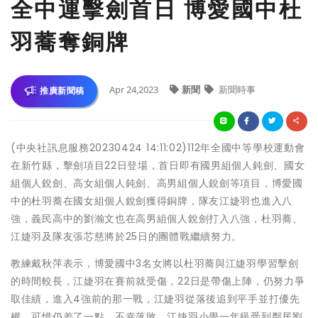
全中運擊劍首日 博愛國中杜
羽蕎奪銅牌
Apr 24,2023
新聞
新聞時事
推廣新聞稿
(中央社訊息服務20230424 14:11:02)112年全國中等學校運動會
在新竹縣，擊劍項目22日登場，首日即有國男組個人鈍劍、國女
組個人銳劍、高女組個人鈍劍、高男組個人銳劍等項目，博愛國
中的杜羽蕎在國女組個人銳劍獲得銅牌，隊友江婕羽也進入八
強，義民高中的劉瀚文也在高男組個人銳劍打入八強，杜羽蕎、
江婕羽及隊友張芯慈將於25日的團體戰繼續努力。
教練戴秋萍表示，博愛國中3名女將以杜羽蕎與江婕羽學習擊劍
的時間較長，江婕羽在賽前就受傷，22日是帶傷上陣，仍努力爭
取佳績，進入4強前的那一戰，江婕羽從落後追到平手並打優先
權，可惜仍差了一點，不幸落敗。江婕羽小學一年級受到鄰居劉