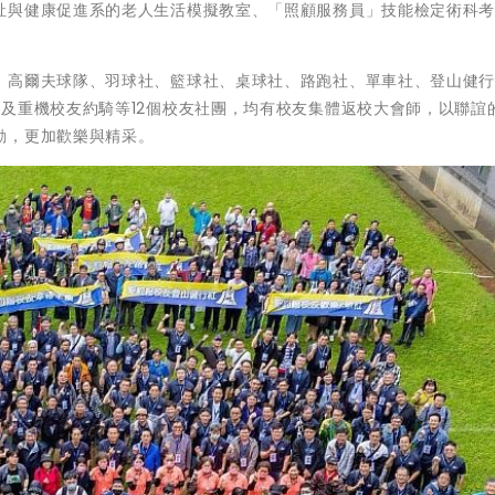
祉與健康促進系的老人生活模擬教室、「照顧服務員」技能檢定術科考
：高爾夫球隊、羽球社、籃球社、桌球社、路跑社、單車社、登山健
及重機校友約騎等12個校友社團，均有校友集體返校大會師，以聯誼
動，更加歡樂與精采。