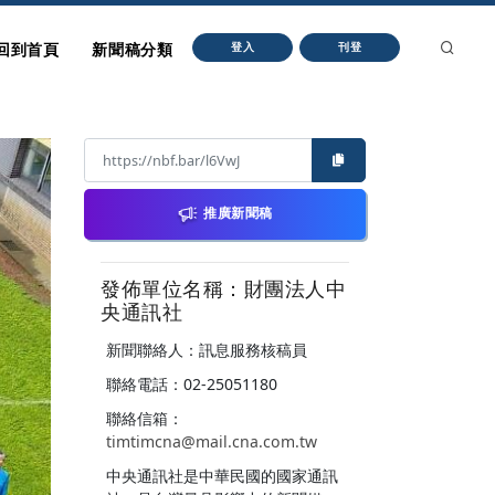
回到首頁
新聞稿分類
登入
刊登
推廣新聞稿
發佈單位名稱：財團法人中
央通訊社
新聞聯絡人：訊息服務核稿員
聯絡電話：02-25051180
聯絡信箱：
timtimcna@mail.cna.com.tw
中央通訊社是中華民國的國家通訊