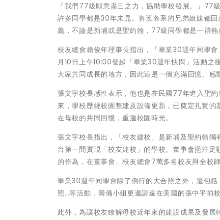
「我們77級願意盡己之力，協助學校發展。」77
許多同學都是30年未見。各班各系的兄弟姐妹都
義，不論是新埔或是聖約翰，77級同學都是一群
校友總會賴俊年理事長指出，「畢業30週年同學會」始
月10日上午10:00發起「畢業30週年快閃」活動
大家共同成長的地方，因此這是一個充滿回憶、感
張文宇校長感性表示，他也是在民國77年進入聖
來，學校歷經校園整建及設備更新，已奠定扎實的
在母校的共同回憶，重溫校園時光。
張文宇校長指出，「校友建校」是新埔及聖約翰獨有
台第一間實現「校友建校」的學校。董事會挹注足
的作為，在董事會、校友總會7萬多名校友與全校
畢業30週年同學會除了例行的大合照之外，還包
照…等活動，籌備小組更邀請遠在美國的張中平前
此外，為讓校友瞭解母校近年來的建設成果及發展