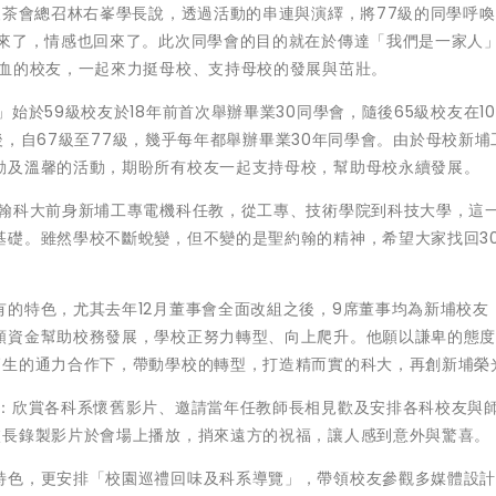
級茶會總召林右峯學長說，透過活動的串連與演繹，將77級的同學呼
回來了，情感也回來了。此次同學會的目的就在於傳達「我們是一家人
熱血的校友，一起來力挺母校、支持母校的發展與茁壯。
於59級校友於18年前首次舉辦畢業30同學會，隨後65級校友在100
之後，自67級至77級，幾乎每年都舉辦畢業30年同學會。由於母校新埔
動及溫馨的活動，期盼所有校友一起支持母校，幫助母校永續發展。
約翰科大前身新埔工專電機科任教，從工專、技術學院到科技大學，這
基礎。雖然學校不斷蛻變，但不變的是聖約翰的精神，希望大家找回3
的特色，尤其去年12月董事會全面改組之後，9席董事均為新埔校友
額資金幫助校務發展，學校正努力轉型、向上爬升。他願以謙卑的態
師生的通力合作下，帶動學校的轉型，打造精而實的科大，再創新埔榮
括：欣賞各科系懷舊影片、邀請當年任教師長相見歡及安排各科校友與
校長錄製影片於會場上播放，捎來遠方的祝福，讓人感到意外與驚喜。
特色，更安排「校園巡禮回味及科系導覽」，帶領校友參觀多媒體設