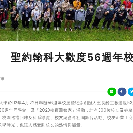
 聖約翰科大歡度56週年
時事
約翰科技大學於112年4月22日舉辦56週年校慶暨紀念創辦人王長齡主教逝世5
0週年同學會」及「2023校慶回娘家」活動，計有300位校友及眷
：校園巡禮回味及科系導覽、校友總會各社團舞台活動、校友企業工
求學時光，也讓人感受到校友的熱情與能量。