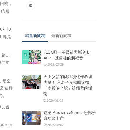
喚回校，
」的意
年10
精選新聞稿
最新新聞稿
工專是
FLOC唯一基督徒專屬交友
一路走
APP，基督徒的新福音
0年前
2021/03/29
天上父親的愛延續化作希望
，是全
力量！ 六名子女捐贈家扶
「南投映全號」延續善的循
度及積極
環
光。
2026/08/08
師長合
鎧應 AudienceSense 臉部辨
識功能上市
2026/08/07
計系的互