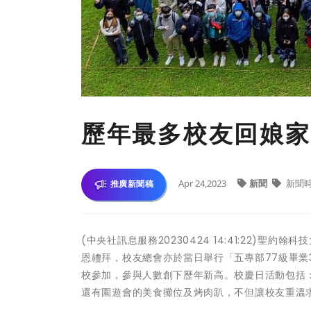
歷年最多校友回娘家
Apr 24,2023
新聞
新聞
推廣新聞稿
(中央社訊息服務20230424 14:41:22)聖
恩禮拜，校友總會亦於當日舉行「五專部77級畢業3
校參加，參與人數創下歷年新高。校慶日活動包括
還有園遊會的美食攤位及烤肉趴，不但讓校友重溫