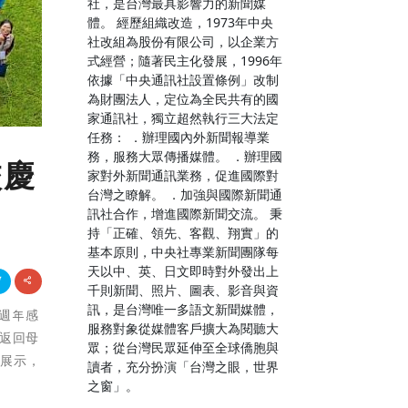
社，是台灣最具影響力的新聞媒
體。 經歷組織改造，1973年中央
社改組為股份有限公司，以企業方
式經營；隨著民主化發展，1996年
依據「中央通訊社設置條例」改制
為財團法人，定位為全民共有的國
家通訊社，獨立超然執行三大法定
任務： ．辦理國內外新聞報導業
務，服務大眾傳播媒體。 ．辦理國
校慶
家對外新聞通訊業務，促進國際對
台灣之瞭解。 ．加強與國際新聞通
訊社合作，增進國際新聞交流。 秉
持「正確、領先、客觀、翔實」的
基本原則，中央社專業新聞團隊每
天以中、英、日文即時對外發出上
千則新聞、照片、圖表、影音與資
訊，是台灣唯一多語文新聞媒體，
3週年感
服務對象從媒體客戶擴大為閱聽大
屬返回母
眾；從台灣民眾延伸至全球僑胞與
商展示，
讀者，充分扮演「台灣之眼，世界
之窗」。