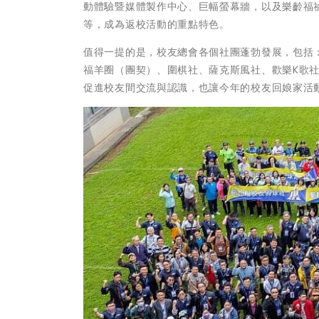
動體驗暨媒體製作中心、巨幅螢幕牆，以及樂齡福
等，成為返校活動的重點特色。
值得一提的是，校友總會各個社團蓬勃發展，包括
福羊圈（團契）、圍棋社、薩克斯風社、歡樂K歌社
促進校友間交流與認識，也讓今年的校友回娘家活