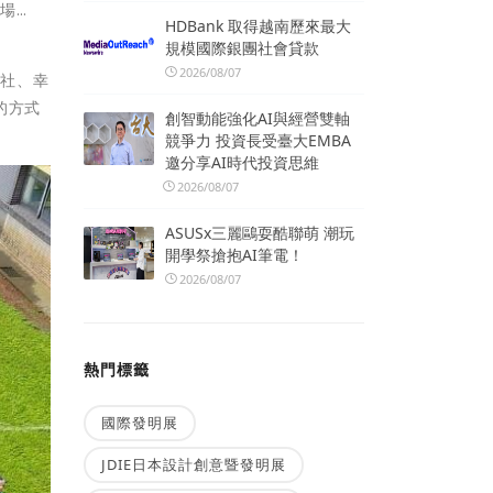
場…
HDBank 取得越南歷來最大
規模國際銀團社會貸款
2026/08/07
行社、幸
的方式
創智動能強化AI與經營雙軸
競爭力 投資長受臺大EMBA
邀分享AI時代投資思維
2026/08/07
ASUSx三麗鷗耍酷聯萌 潮玩
開學祭搶抱AI筆電！
2026/08/07
熱門標籤
國際發明展
JDIE日本設計創意暨發明展