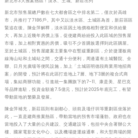
新北市3大推案熱區！淡水、土城、新莊出列
新北市預售屋總戶數在七大都會區之中排名第二，僅次於高雄
市，共推行了7186戶。其中又以淡水區、土城區為首，新莊區區
緊追在後。陳金萍解釋，淡水區因土地價格相對便宜和供給量
大，再加上近幾年房價上漲，促使建商紛紛投入此區域的預售屋
市場，加上相對實惠的房價，吸引不少首購族選擇到此區購屋。
至於土城區，預售屋建案主要集中在暫緩重劃區，介於捷運板南
線海山站和土城站之間，交通十分便利，周邊還有土城醫院、全
聯、日月光廣場等便民設施，加上「土城區明德段商業用地招商
案」的開發，預計將在此區打造地上7層、地下3層的複合式商
場，集結商辦功能，引進統一集團旗下的7-11、康是美、星巴克
等品牌進駐，投資金額逾7.5億元，預計於2025年底完工，有望
帶動當地的繁榮及發展。
陳金萍補充，新莊區則有副都心、頭前及塭仔圳等重劃區坐落於
此，一直是建商推案熱區，帶動當地的預售市場蓬勃。政府也在
當地投入了大量的公共建設、交通建設等，包括中央合署辦公大
樓、國家電影文化中心、以及機場捷運線通車，和大型商場的開