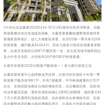
(中央社訊息服務20230424 15:12:28)雖然目前房市降溫，但建
商推案腳步並沒有放緩的跡象。永慶房產集團根據實價登錄預售
屋備查資料統計，從七大都會區來看，在2023第一季共有323件
的新推案，總戶數為32454戶。若依七都各行政區的推案量來觀
察，台南市安南區以1887戶榮登第一名，其次是高雄市楠梓區以
及台中市北屯區，分別有1620戶和1381戶的推案量。
台南市安南區2023Q1推案戶數衝第一！居七都行政區之冠
永慶房屋研展中心副理陳金萍說明，台南市的安南區今年第一季
新推案戶數高達1887戶，共有7個建案，平均每個建案約270戶
左右。安南區因為鄰近台南的傳統市區，生活機能完善，且區域
內沒有嫌惡設施，還有安南區副都心(商60)的開發，因此吸引到
了不少民眾選擇到安南區買房。此外相對於台南傳統市區，安南
區的優勢就是距離台南科學園區更近，且還有北外環道建設加