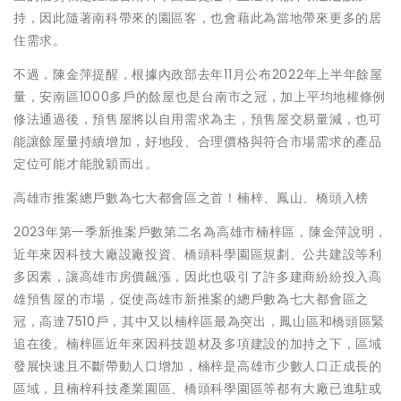
持，因此隨著南科帶來的園區客，也會藉此為當地帶來更多的居
住需求。
不過，陳金萍提醒，根據內政部去年11月公布2022年上半年餘屋
量，安南區1000多戶的餘屋也是台南市之冠，加上平均地權條例
修法通過後，預售屋將以自用需求為主，預售屋交易量減，也可
能讓餘屋量持續增加，好地段、合理價格與符合市場需求的產品
定位可能才能脫穎而出。
高雄市推案總戶數為七大都會區之首！楠梓、鳳山、橋頭入榜
2023年第一季新推案戶數第二名為高雄市楠梓區，陳金萍說明，
近年來因科技大廠設廠投資、橋頭科學園區規劃、公共建設等利
多因素，讓高雄市房價飆漲，因此也吸引了許多建商紛紛投入高
雄預售屋的市場，促使高雄市新推案的總戶數為七大都會區之
冠，高達7510戶，其中又以楠梓區最為突出，鳳山區和橋頭區緊
追在後。楠梓區近年來因科技題材及多項建設的加持之下，區域
發展快速且不斷帶動人口增加，楠梓是高雄市少數人口正成長的
區域，且楠梓科技產業園區、橋頭科學園區等都有大廠已進駐或