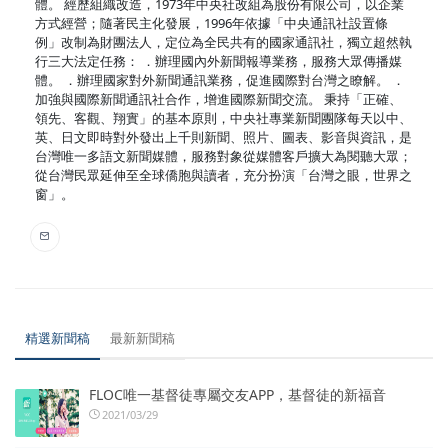
體。 經歷組織改造，1973年中央社改組為股份有限公司，以企業
方式經營；隨著民主化發展，1996年依據「中央通訊社設置條
例」改制為財團法人，定位為全民共有的國家通訊社，獨立超然執
行三大法定任務： ．辦理國內外新聞報導業務，服務大眾傳播媒
體。 ．辦理國家對外新聞通訊業務，促進國際對台灣之瞭解。 ．
加強與國際新聞通訊社合作，增進國際新聞交流。 秉持「正確、
領先、客觀、翔實」的基本原則，中央社專業新聞團隊每天以中、
英、日文即時對外發出上千則新聞、照片、圖表、影音與資訊，是
台灣唯一多語文新聞媒體，服務對象從媒體客戶擴大為閱聽大眾；
從台灣民眾延伸至全球僑胞與讀者，充分扮演「台灣之眼，世界之
窗」。
精選新聞稿
最新新聞稿
FLOC唯一基督徒專屬交友APP，基督徒的新福音
2021/03/29