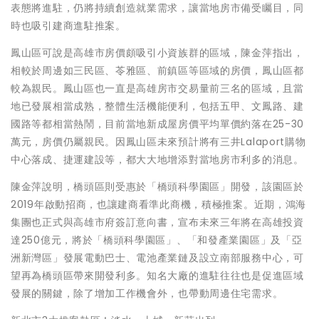
表態將進駐，仍將持續創造就業需求，讓當地房市備受矚目，同
時也吸引建商進駐推案。
鳳山區可說是高雄市房價頗吸引小資族群的區域，陳金萍指出，
相較於周邊如三民區、苓雅區、前鎮區等區域的房價，鳳山區都
較為親民。鳳山區也一直是高雄房市交易量前三名的區域，且當
地已發展相當成熟，整體生活機能便利，包括五甲、文鳳路、建
國路等都相當熱鬧，目前當地新成屋房價平均單價約落在25-30
萬元，房價仍屬親民。因鳳山區未來預計將有三井Lalaport購物
中心落成、捷運建設等，都大大地增添對當地房市利多的消息。
陳金萍說明，橋頭區則受惠於「橋頭科學園區」開發，該園區於
2019年啟動招商，也讓建商看準此商機，積極推案。近期，鴻海
集團也正式與高雄市府簽訂意向書，宣布未來三年將在高雄投資
達250億元，將於「橋頭科學園區」、「和發產業園區」及「亞
洲新灣區」發展電動巴士、電池產業鏈及設立南部服務中心，可
望再為橋頭區帶來開發利多。知名大廠的進駐往往也是促進區域
發展的關鍵，除了增加工作機會外，也帶動周邊住宅需求。