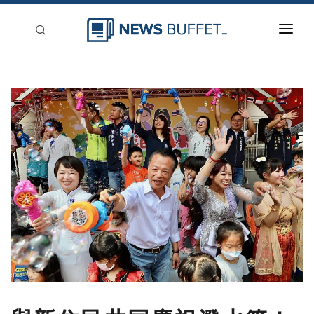
回到首頁
新聞稿分類
登入
刊登