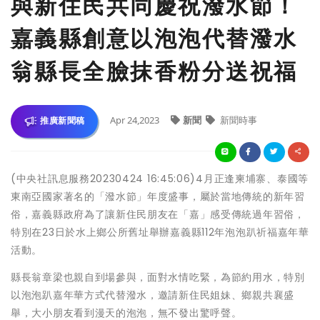
與新住民共同慶祝潑水節！
嘉義縣創意以泡泡代替潑水
翁縣長全臉抹香粉分送祝福
Apr 24,2023
新聞
新聞時事
推廣新聞稿
(中央社訊息服務20230424 16:45:06)4月正逢柬埔寨、泰國等
東南亞國家著名的「潑水節」年度盛事，屬於當地傳統的新年習
俗，嘉義縣政府為了讓新住民朋友在「嘉」感受傳統過年習俗，
特別在23日於水上鄉公所舊址舉辦嘉義縣112年泡泡趴祈福嘉年華
活動。
縣長翁章梁也親自到場參與，面對水情吃緊，為節約用水，特別
以泡泡趴嘉年華方式代替潑水，邀請新住民姐妹、鄉親共襄盛
舉，大小朋友看到漫天的泡泡，無不發出驚呼聲。