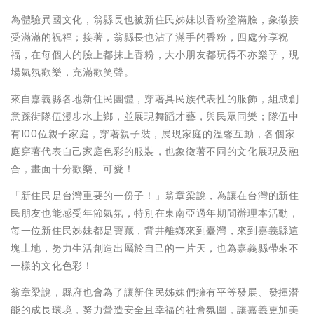
為體驗異國文化，翁縣長也被新住民姊妹以香粉塗滿臉，象徵接
受滿滿的祝福；接著，翁縣長也沾了滿手的香粉，四處分享祝
福，在每個人的臉上都抹上香粉，大小朋友都玩得不亦樂乎，現
場氣氛歡樂，充滿歡笑聲。
來自嘉義縣各地新住民團體，穿著具民族代表性的服飾，組成創
意踩街隊伍漫步水上鄉，並展現舞蹈才藝，與民眾同樂；隊伍中
有100位親子家庭，穿著親子裝，展現家庭的溫馨互動，各個家
庭穿著代表自己家庭色彩的服裝，也象徵著不同的文化展現及融
合，畫面十分歡樂、可愛！
「新住民是台灣重要的一份子！」翁章梁說，為讓在台灣的新住
民朋友也能感受年節氣氛，特別在東南亞過年期間辦理本活動，
每一位新住民姊妹都是寶藏，背井離鄉來到臺灣，來到嘉義縣這
塊土地，努力生活創造出屬於自己的一片天，也為嘉義縣帶來不
一樣的文化色彩！
翁章梁說，縣府也會為了讓新住民姊妹們擁有平等發展、發揮潛
能的成長環境，努力營造安全且幸福的社會氛圍，讓嘉義更加美