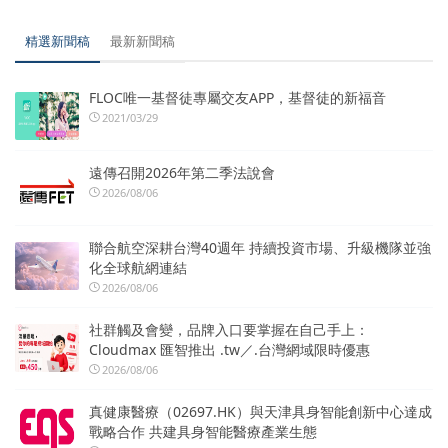
精選新聞稿
最新新聞稿
FLOC唯一基督徒專屬交友APP，基督徒的新福音
2021/03/29
遠傳召開2026年第二季法說會
2026/08/06
聯合航空深耕台灣40週年 持續投資市場、升級機隊並強
化全球航網連結
2026/08/06
社群觸及會變，品牌入口要掌握在自己手上：
Cloudmax 匯智推出 .tw／.台灣網域限時優惠
2026/08/06
真健康醫療（02697.HK）與天津具身智能創新中心達成
戰略合作 共建具身智能醫療產業生態