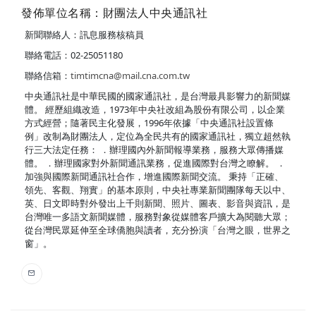
發佈單位名稱：財團法人中央通訊社
新聞聯絡人：訊息服務核稿員
聯絡電話：02-25051180
聯絡信箱：
timtimcna@mail.cna.com.tw
中央通訊社是中華民國的國家通訊社，是台灣最具影響力的新聞媒
體。 經歷組織改造，1973年中央社改組為股份有限公司，以企業
方式經營；隨著民主化發展，1996年依據「中央通訊社設置條
例」改制為財團法人，定位為全民共有的國家通訊社，獨立超然執
行三大法定任務： ．辦理國內外新聞報導業務，服務大眾傳播媒
體。 ．辦理國家對外新聞通訊業務，促進國際對台灣之瞭解。 ．
加強與國際新聞通訊社合作，增進國際新聞交流。 秉持「正確、
領先、客觀、翔實」的基本原則，中央社專業新聞團隊每天以中、
英、日文即時對外發出上千則新聞、照片、圖表、影音與資訊，是
台灣唯一多語文新聞媒體，服務對象從媒體客戶擴大為閱聽大眾；
從台灣民眾延伸至全球僑胞與讀者，充分扮演「台灣之眼，世界之
窗」。