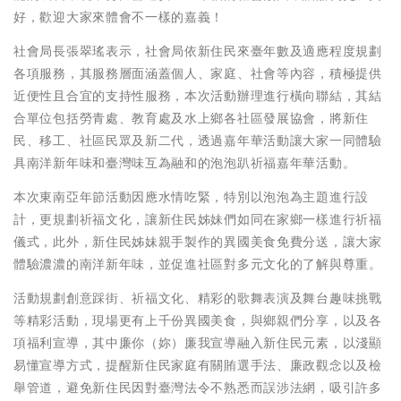
好，歡迎大家來體會不一樣的嘉義！
社會局長張翠瑤表示，社會局依新住民來臺年數及適應程度規劃
各項服務，其服務層面涵蓋個人、家庭、社會等內容，積極提供
近便性且合宜的支持性服務，本次活動辦理進行橫向聯結，其結
合單位包括勞青處、教育處及水上鄉各社區發展協會，將新住
民、移工、社區民眾及新二代，透過嘉年華活動讓大家一同體驗
具南洋新年味和臺灣味互為融和的泡泡趴祈福嘉年華活動。
本次東南亞年節活動因應水情吃緊，特別以泡泡為主題進行設
計，更規劃祈福文化，讓新住民姊妹們如同在家鄉一樣進行祈福
儀式，此外，新住民姊妹親手製作的異國美食免費分送，讓大家
體驗濃濃的南洋新年味，並促進社區對多元文化的了解與尊重。
活動規劃創意踩街、祈福文化、精彩的歌舞表演及舞台趣味挑戰
等精彩活動，現場更有上千份異國美食，與鄉親們分享，以及各
項福利宣導，其中廉你（妳）廉我宣導融入新住民元素，以淺顯
易懂宣導方式，提醒新住民家庭有關賄選手法、廉政觀念以及檢
舉管道，避免新住民因對臺灣法令不熟悉而誤涉法網，吸引許多