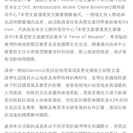
安卓女士(H.E. Ambassador Andre Clare Bowman)贈與英
培中心7本聖文森優選英文圖書贈書儀式。一開場主持人鄭老師
先說明贈書儀式由來，由活動講者目前為聖文森同學會副會長Da
rron，代表柏安卓女士贈與英培中心7本聖文森優選英文圖書，
其中1本還是聖文森總理的著作“A Time of Respair”，希望協助
臺灣持續推動雙語教育並促進國際文化交流。贈書儀式由本中心
嚴愛群主任出席接受贈書並特別回函，附上感謝狀致謝，為沙發
客活動熱鬧開幕。
講座一開始Darron以英語從地理環境及歷史層面介紹聖文森，
讓學生認識其火山地形及熱帶雨林的獨特性，並帶出英國殖民脈
絡下對該國發展及教育的影響。接著熱情地介紹當地友善溫暖的
人情風俗、特殊的文化節慶與旅遊景點，透過音樂短片讓大家感
受到加勒比海迷人的海島風情。另也提到臺聖兩國長達42年的邦
交友誼及在農業、醫療及教育等永續發展的合作計畫，展現出彼
此深遠的國際夥伴關係。
參與本次活動的成員來自不同背景的臺灣學生與國際生，用英語