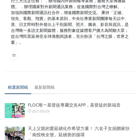
行三大法定任務： ．辦理國內外新聞報導業務，服務大眾傳播媒
體。 ．辦理國家對外新聞通訊業務，促進國際對台灣之瞭解。 ．
加強與國際新聞通訊社合作，增進國際新聞交流。 秉持「正確、
領先、客觀、翔實」的基本原則，中央社專業新聞團隊每天以中、
英、日文即時對外發出上千則新聞、照片、圖表、影音與資訊，是
台灣唯一多語文新聞媒體，服務對象從媒體客戶擴大為閱聽大眾；
從台灣民眾延伸至全球僑胞與讀者，充分扮演「台灣之眼，世界之
窗」。
精選新聞稿
最新新聞稿
FLOC唯一基督徒專屬交友APP，基督徒的新福音
2021/03/29
天上父親的愛延續化作希望力量！ 六名子女捐贈家扶
「南投映全號」延續善的循環