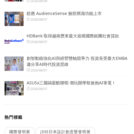
2026/08/08
鎧應 AudienceSense 臉部辨識功能上市
2026/08/07
HDBank 取得越南歷來最大規模國際銀團社會貸款
2026/08/07
創智動能強化AI與經營雙軸競爭力 投資長受臺大EMBA
邀分享AI時代投資思維
2026/08/07
ASUSx三麗鷗耍酷聯萌 潮玩開學祭搶抱AI筆電！
2026/08/07
熱門標籤
國際發明展
JDIE日本設計創意暨發明展