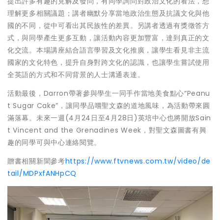
提出許多有趣的見解及發問，有同學詢問對政治文化的看法，想
理解更多相關議題；講者幽默分享當地政治生態及抗議文化與他
國的不同，從中可看出其民族性的差異。另講者透過有獎徵答方
式，與同學產生更多互動，讓活動內容更加豐富，達到真正的文
化交流。本場講座結合語言學習及文化推廣，讓學生看見非主流
國家的文化特色，提升自身對跨文化的認識，也讓學生嘗試使用
全英語的方式和不同背景的人士溝通表達。
活動最後，Darron帶著參與學生一同手作當地美食點心“Peanu
t Sugar Cake”，讓同學品嚐聖文森的道地風味，為活動帶來圓
滿落幕。未來一週(4月24日至4月28日)英培中心也將開放Sain
t Vincent and the Grenadines Week，對聖文森圖書有興
趣的同學可與中心連絡閱覽。
贈書相關新聞參考
https://www.ftvnews.com.tw/video/de
tail/MDPxfANHpCQ