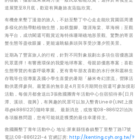
的樣貌﹔攝影成果展為方便一般民眾都能欣賞，選擇於菁莪堂走
道展覽至8月底，歡迎有興趣旅友蒞臨欣賞。
有機會來墾丁漫遊的旅人，不妨至墾丁中心走走能欣賞園區周遭
多樣化的熱帶動植物生態，如棋盤腳、瓊涯海棠、草海桐；至觀
海平台，成功閣還可觀賞近海特殊珊瑚礁地形景觀、驚艷的寄居
蟹生態等盡收眼簾，更能遠眺貓鼻頭與享受沙灘夕照美景。
近期為了豐富旅人的行程，針對不同對象規劃出多項住宿優惠讓
民眾選擇！有響應環保的我愛地球專案、母親節優惠專案；喜歡
生態導覽的有森呼吸專案，更有青年朋友喜歡的水行俠和叢林生
存戰等住宿專案及國小學生喜愛的暑期「赫米奇幻漂流」營隊活
動供選擇參與。最驚喜的無非是4月至6月期間住宿還可參加摸彩
活動，每個月都會送出3張救國團青年活動中心住宿招待券(日月
潭、溪頭、復興)，有興趣的民眾可以加入墾青Line＠(LINE上搜
尋@k8861221)隨時掌握。 最新消息，或致電08-8861221洽詢
各項服務問題，您有可能就是獲獎的最佳幸運得主。
救國團墾丁青年活動中心 地址:屏東縣恆春鎮墾丁里墾丁路17號
電話:08-8861221~4 官網訂房:
http://kenting.cyh.org.tw/?