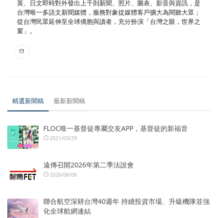
英、日文即時對外發出上千則新聞、照片、圖表、影音與資訊，是
台灣唯一多語文新聞媒體，服務對象從媒體客戶擴大為閱聽大眾；
從台灣民眾延伸至全球僑胞與讀者，充分扮演「台灣之眼，世界之
窗」。
精選新聞稿
最新新聞稿
FLOC唯一基督徒專屬交友APP，基督徒的新福音
2021/03/29
遠傳召開2026年第二季法說會
2026/08/06
聯合航空深耕台灣40週年 持續投資市場、升級機隊並強
化全球航網連結