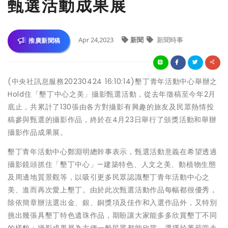
甄選活動成果展
Apr 24,2023
新聞
新聞時事
推廣新聞稿
(中央社訊息服務20230424 16:10:14)墾丁青年活動中心舉辦之
Hold住「墾丁中心之美」攝影甄選活動，從去年徵稿至今年2月
底止，共累計了130張由各方對攝影有興趣的旅友及民眾熱情投
稿參與甄選的攝影作品，終於在4月23日舉行了頒獎活動和舉辦
攝影作品成果展。
墾丁青年活動中心鄭淵明總幹事表示，甄選活動意義在希望透過
攝影鏡頭抓住「墾丁中心」—建築特色、人文之美、動植物生態
及周邊地質景觀等，以吸引更多民眾認識墾丁青年活動中心之
美、進而再次愛上墾丁。由於此次甄選活動作品每幅都很優秀，
除依簡章辦法選出金、銀、銅獎項及佳作和入選作品外，又特別
挑出幾張具墾丁特色遺珠作品，期盼讓大家能多多欣賞墾丁不同