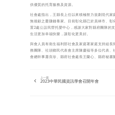
供優質的托育服務及資源。
社會處指出，王縣長上任以來積極努力規劃現代家
無後顧之憂賺錢養家。目前彰化縣已於員林市、彰
置2處公設民營托嬰中心，感謝大家對縣府團隊的
生活更加幸福快樂，讓彰化更美好。
與會人員有衛生福利部社會及家庭署家庭支持組長
務團隊、社頭鄉民代表會主席陳慶福等多位代表、
會總幹事蕭良珍、縣府社會處長王蘭心、縣府秘書
上一篇
2023中華民國資訊學會召開年會