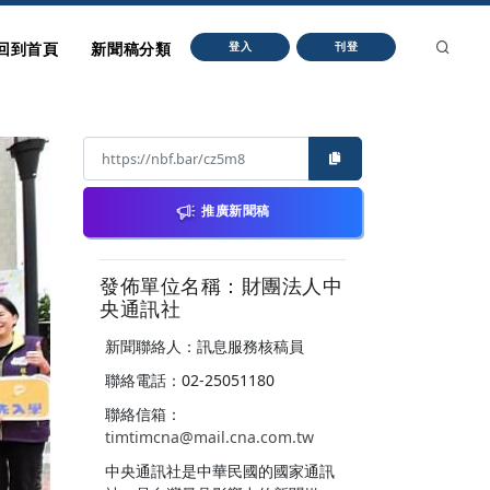
回到首頁
新聞稿分類
登入
刊登
推廣新聞稿
發佈單位名稱：財團法人中
央通訊社
新聞聯絡人：訊息服務核稿員
聯絡電話：02-25051180
聯絡信箱：
timtimcna@mail.cna.com.tw
中央通訊社是中華民國的國家通訊