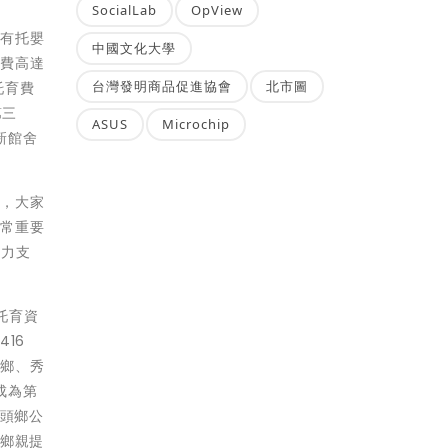
SocialLab
OpView
樓有托嬰
中國文化大學
經費高達
台灣發明商品促進協會
北市圖
托育費
第三
ASUS
Microchip
新館舍
代，大家
非常重要
全力支
托育資
16
頭鄉、秀
成為第
社頭鄉公
地鄉親提