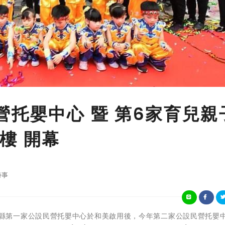
營托嬰中心 暨 第6家育兒親
樓 開幕
時事
繼去年彰化縣第一家公設民營托嬰中心於和美啟用後，今年第二家公設民營托嬰