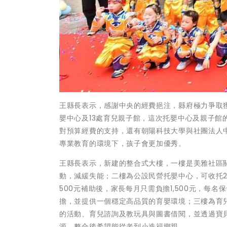
王縣長表示，感謝中央的經費挹注，縣府極力爭取獲得
嬰中心及13處育兒親子館，這次托嬰中心及親子
對預算經費的支持，還有朝陽科技大學與社團法人
專業教育的環境下，孩子會更加優秀。
王縣長表示，新建的整合式大樓，一樓是美雅社區
動，減緩失能；二樓為公設民營托嬰中心，可收托20
500元補助後，家長每月只需負擔1,500元，每
擔，並提供一個穩定高品質的育嬰環境；三樓為育
的活動、育兒諮詢及教玩具與圖書借閱，並透過寶
源，整合後希望能從老到小造福鄉親。