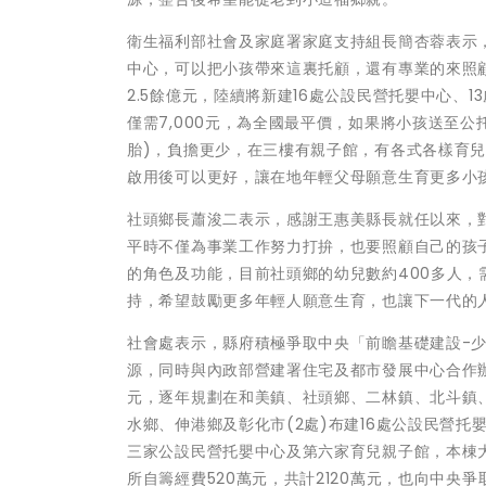
衛生福利部社會及家庭署家庭支持組長簡杏蓉表示
中心，可以把小孩帶來這裏托顧，還有專業的來照
2.5餘億元，陸續將新建16處公設民營托嬰中心、
僅需7,000元，為全國最平價，如果將小孩送至公托中
胎)，負擔更少，在三樓有親子館，有各式各樣育
啟用後可以更好，讓在地年輕父母願意生育更多小
社頭鄉長蕭浚二表示，感謝王惠美縣長就任以來，
平時不僅為事業工作努力打拚，也要照顧自己的孩
的角色及功能，目前社頭鄉的幼兒數約400多人
持，希望鼓勵更多年輕人願意生育，也讓下一代的
社會處表示，縣府積極爭取中央「前瞻基礎建設-
源，同時與內政部營建署住宅及都市發展中心合作辦理
元，逐年規劃在和美鎮、社頭鄉、二林鎮、北斗鎮
水鄉、伸港鄉及彰化市(2處)布建16處公設民營
三家公設民營托嬰中心及第六家育兒親子館，本棟大
所自籌經費520萬元，共計2120萬元，也向中央