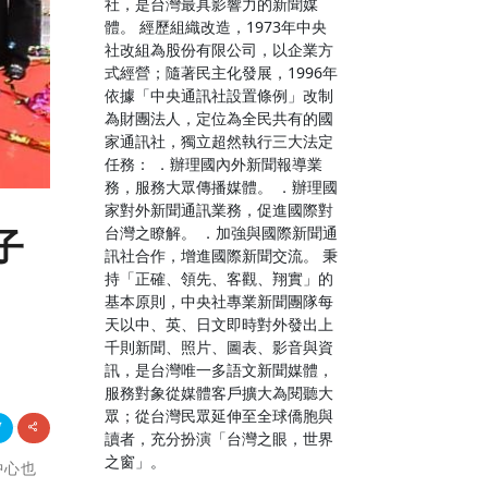
社，是台灣最具影響力的新聞媒
體。 經歷組織改造，1973年中央
社改組為股份有限公司，以企業方
式經營；隨著民主化發展，1996年
依據「中央通訊社設置條例」改制
為財團法人，定位為全民共有的國
家通訊社，獨立超然執行三大法定
任務： ．辦理國內外新聞報導業
務，服務大眾傳播媒體。 ．辦理國
家對外新聞通訊業務，促進國際對
台灣之瞭解。 ．加強與國際新聞通
子
訊社合作，增進國際新聞交流。 秉
持「正確、領先、客觀、翔實」的
基本原則，中央社專業新聞團隊每
天以中、英、日文即時對外發出上
千則新聞、照片、圖表、影音與資
訊，是台灣唯一多語文新聞媒體，
服務對象從媒體客戶擴大為閱聽大
眾；從台灣民眾延伸至全球僑胞與
讀者，充分扮演「台灣之眼，世界
之窗」。
中心也