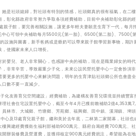
，她是社頭媳婦，對社頭有特別的情感，社頭鄉真的很有福氣，在二
顧，彰化縣政府非常努力爭取各項經費補助，目前中央補助彰化縣的
13處親子館，要完善相關設施，讓更多年輕夫妻願意生育下一代，每月
心可領中央補助每月5500元(第一胎)、6500(第二胎)、7500(
兒的設施與圖書，新手爸媽或是爺奶可以帶來親子館學習新事物，期許
孩，使國家未來人口增長。
對於嬰兒、老人非常關心，也感謝中央的補助，現在是職業婦女的時
子，非常辛苦，導致嚴重少子化，未來公設民營托嬰中心一定會扮演
，需要更多的托嬰中心來解決問題，明年的生育津貼社頭鄉公所也會盡
人口數不要一直減少。
少子化友善育兒空間建設」經費補助，為建構友善育兒環境並持續豐富
社會住宅設置托嬰中心，截至今年4月已獲前瞻補助2億4,353萬7,4
、員林市、大城鄉、竹塘鄉、芳苑鄉、福興鄉、田中鎮、溪湖鎮、埤
托嬰中心及13處育兒親子館，繼和美於去年底，二林第二家開幕，社頭也
樓興建經費獲衛生福利部補助900萬元、縣府自籌經費700萬元、
爭取開辦裝修費及營運費，並獲得核定900萬元經費挹注，希望能為在