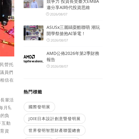
競爭力 投資長受臺大EMBA
邀分享AI時代投資思維
2026/08/07
ASUSx三麗鷗耍酷聯萌 潮玩
開學祭搶抱AI筆電！
2026/08/07
AMD公佈2026年第2季財務
報告
設民營托
2026/08/07
議員們
，相信在
熱門標籤
讓長輩活
國際發明展
月5,
母的負
JDIE日本設計創意暨發明展
子互動
世界發明智慧財產聯盟總會
托育資