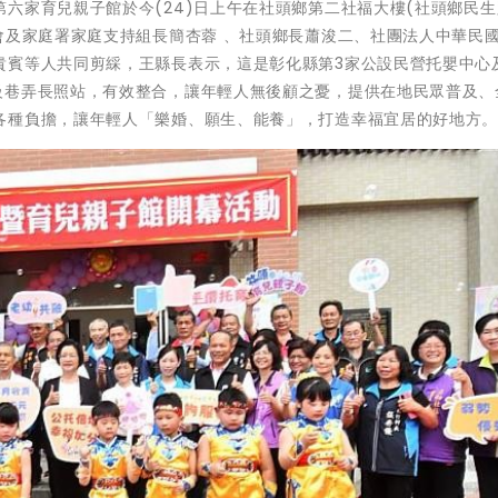
六家育兒親子館於今(24)日上午在社頭鄉第二社福大樓(社頭鄉民生路
會及家庭署家庭支持組長簡杏蓉 、社頭鄉長蕭浚二、社團法人中華民
貴賓等人共同剪綵，王縣長表示，這是彰化縣第3家公設民營托嬰中心
級巷弄長照站，有效整合，讓年輕人無後顧之憂，提供在地民眾普及、
各種負擔，讓年輕人「樂婚、願生、能養」，打造幸福宜居的好地方