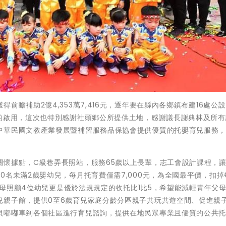
前瞻補助2億4,353萬7,416元，逐年要在縣內各鄉鎮布建16處公
館的啟用，這次也特別感謝社頭鄉公所提供土地，感謝議長謝典林及所有
中華民國文教產業發展暨補習服務品保協會提供優質的托嬰育兒服務
關懷據點，C級巷弄長照站，服務65歲以上長輩，志工會設計課程，
名未滿2歲嬰幼兒，每月托育費僅需7,000元，為全國最平價，扣掉每
名保母照顧4位幼兒更是優於法規規定的收托比1比5，希望能減輕青年父
兒親子館，提供0至6歲育兒家庭分齡分區親子共玩共遊空間、促進親
貝嘟嘟車到各個社區進行育兒諮詢，提供在地民眾專業且優質的公共