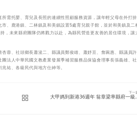
庭所需托嬰、育兒及長照的連續性照顧服務資源，讓年輕父母在外打
化市、鹿港鎮、二林鎮及和美鎮設置5處育兒親子館，並於和美鎮及二
支持，未來縣府團隊仍將戮力以赴，為縣民營造更友善的居住環境，讓
簡杏蓉、社頭鄉長蕭浚二、縣議員鄭俊雄、蕭妤亘、詹琬惠、縣議員
社團法人中華民國文教產業發展季補習服務品保協會理事長張義雄、
劉兆祐、各級民代與地方仕紳等。
下一
大甲媽到新港36週年 翁章梁率縣府一級..