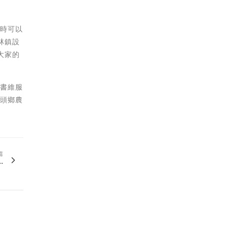
拚時可以
林鎮設
大家的
許書維服
社頭鄉農
篇
.