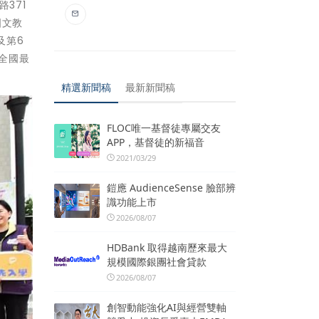
371
國文教
及第6
全國最
。
精選新聞稿
最新新聞稿
FLOC唯一基督徒專屬交友
APP，基督徒的新福音
2021/03/29
鎧應 AudienceSense 臉部辨
識功能上市
2026/08/07
HDBank 取得越南歷來最大
規模國際銀團社會貸款
2026/08/07
創智動能強化AI與經營雙軸