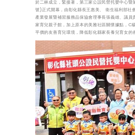
於二林成立，緊接著，第三家公設民營托嬰中心暨第
號)正式開幕，由彰化縣長王惠美、 衛生福利部社
產業發展暨補習服務品保協會理事長張義雄、議員
家育兒親子館，加上原本的美雅社區關懷據點，C
平價的友善育兒環境，降低彰化縣家長養兒育女的