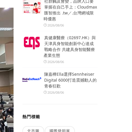
社群觸及會變，品牌入口要
掌握在自己手上：Cloudmax
匯智推出 .tw／.台灣網域限
時優惠
2026/08/06
真健康醫療（02697.HK）與
天津具身智能創新中心達成
戰略合作 共建具身智能醫療
產業生態
2026/08/06
陳嘉樺Ella選擇Sennheiser
Digital 6000打造震撼動人的
青春狂歡
2026/08/06
熱門標籤
北市圖
國際發明展