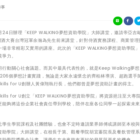
時事
文科大4月24日辦理「KEEP WALKING夢想資助學院」大師講堂，邀請帝亞
CLASS調酒大賽台灣冠軍余瀚為先生前來講堂，針對侍酒實務課程、商業管
非常精彩又實用的講座。此次的「KEEP WALKING夢想資助學院
競爭力。
動關心社會議題。而其中最具代表性的，就是Keep Walking夢
了206個夢想計畫實踐，無論是大家永遠懷念的齊柏林導演、超跑選手
lls for U創辦人黃偉翔執行長，他們都曾是夢想資助計畫的得主。
ls for U創立「KEEP WALKING夢想資助學院」將資源挹注至大專
更能夠將這份企業社會責任帶到學校，陪伴在座各位同學一起探索未
元學生學習課程及社團體驗，也會不定時邀請業界師傅或講師至本校
G夢想資助學院」大師講堂，在校長于第、觀餐學院胡宜蓁院長及餐飲管理
G夢想資助學院獎學金計畫，讓學生在未來能有更好的發展與更多的機會。