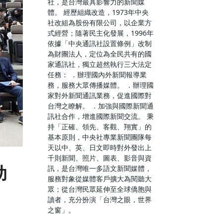
社，是台灣最具影響力的新聞媒
體。 經歷組織改造，1973年中央
社改組為股份有限公司，以企業方
式經營；隨著民主化發展，1996年
依據「中央通訊社設置條例」改制
為財團法人，定位為全民共有的國
家通訊社，獨立超然執行三大法定
任務： ．辦理國內外新聞報導業
務，服務大眾傳播媒體。 ．辦理國
家對外新聞通訊業務，促進國際對
台灣之瞭解。 ．加強與國際新聞通
訊社合作，增進國際新聞交流。 秉
持「正確、領先、客觀、翔實」的
基本原則，中央社專業新聞團隊每
天以中、英、日文即時對外發出上
千則新聞、照片、圖表、影音與資
助
訊，是台灣唯一多語文新聞媒體，
服務對象從媒體客戶擴大為閱聽大
眾；從台灣民眾延伸至全球僑胞與
讀者，充分扮演「台灣之眼，世界
之窗」。