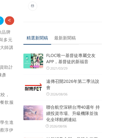
吉歐品牌
精選新聞稿
最新新聞稿
理與多元
」大師講
FLOC唯一基督徒專屬交友
APP，基督徒的新福音
想資助計
2021/03/29
陳彥
遠傳召開2026年第二季法說
會
院校，
2026/08/06
來餐飲服
聯合航空深耕台灣40週年 持
續投資市場、升級機隊並強
化全球航網連結
與學生進
2026/08/06
系蔡淳伊