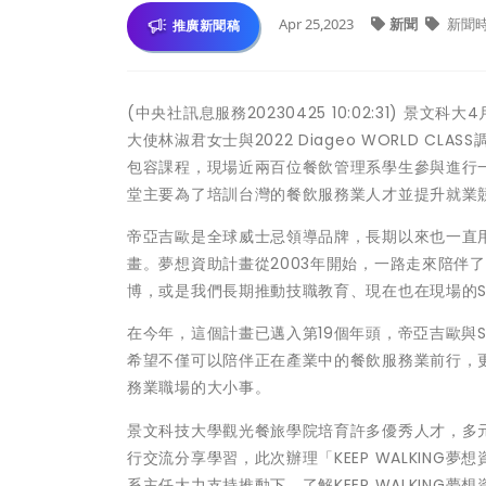
Apr 25,2023
新聞
新聞
推廣新聞稿
(中央社訊息服務20230425 10:02:31) 景
大使林淑君女士與2022 Diageo WORLD 
包容課程，現場近兩百位餐飲管理系學生參與進行一場
堂主要為了培訓台灣的餐飲服務業人才並提升就業
帝亞吉歐是全球威士忌領導品牌，長期以來也一直用行
畫。夢想資助計畫從2003年開始，一路走來陪伴
博，或是我們長期推動技職教育、現在也在現場的Ski
在今年，這個計畫已邁入第19個年頭，帝亞吉歐與Skil
希望不僅可以陪伴正在產業中的餐飲服務業前行，
務業職場的大小事。
景文科技大學觀光餐旅學院培育許多優秀人才，多
行交流分享學習，此次辦理「KEEP WALKIN
系主任大力支持推動下，了解KEEP WALKIN