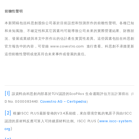
前瞻性聲明
本新聞稿包括科思創股份公司基於目前設想和預測所作的前瞻性聲明。各種已知
和未知風險、不確定性和其它因素均可能導致公司未來的實際營運結果、財務狀
況、發展或業績與本文中所作出的估計產生實質性差異。這些因素包括在科思創
官方報告中的內容，可登錄
www.covestro.com
進行查看。科思創不承擔更新
這些前瞻性聲明或使其符合未來事件或發展的責任。
[1]
該資料由科思創內部基於
TÜV
認證的
EcoPAss
生命週期評估方法計算得出（
I
D No. 0000083440:
Covestro AG – Certipedia
）
[2]
根據
ISCC PLUS
最新發佈的
V3.4
系統檔，來自環境空氣的氧原子與由
ISCC
認證的原材料反應可算入可持續原材料比例。
ISCC PLUS (
www.iscc-system.
org
)