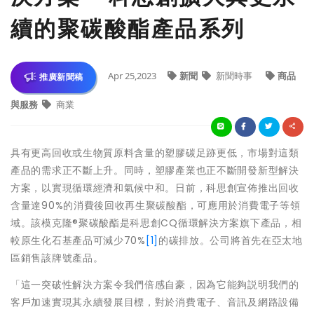
續的聚碳酸酯產品系列
Apr 25,2023
新聞
新聞時事
商品
推廣新聞稿
與服務
商業
具有更高回收或生物質原料含量的塑膠碳足跡更低，市場對這類
產品的需求正不斷上升。同時，塑膠產業也正不斷開發新型解決
方案，以實現循環經濟和氣候中和。日前，科思創宣佈推出回收
含量達90%的消費後回收再生聚碳酸酯，可應用於消費電子等領
域。該模克隆®聚碳酸酯是科思創CQ循環解決方案旗下產品，相
較原生化石基產品可減少70%
[1]
的碳排放。公司將首先在亞太地
區銷售該牌號產品。
「這一突破性解決方案令我們倍感自豪，因為它能夠説明我們的
客戶加速實現其永續發展目標，對於消費電子、音訊及網路設備