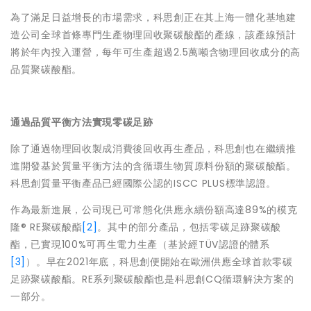
為了滿足日益增長的市場需求，科思創正在其上海一體化基地建
造公司全球首條專門生產物理回收聚碳酸酯的產線，該產線預計
將於年內投入運營，每年可生產超過2.5萬噸含物理回收成分的高
品質聚碳酸酯。
通過品質平衡方法實現零碳足跡
除了通過物理回收製成消費後回收再生產品，科思創也在繼續推
進開發基於質量平衡方法的含循環生物質原料份額的聚碳酸酯。
科思創質量平衡產品已經國際公認的ISCC PLUS標準認證。
作為最新進展，公司現已可常態化供應永續份額高達89%的模克
隆® RE聚碳酸酯
[2]
。其中的部分產品，包括零碳足跡聚碳酸
酯，已實現100%可再生電力生產（基於經TÜV認證的體系
[3]
）。早在2021年底，科思創便開始在歐洲供應全球首款零碳
足跡聚碳酸酯。RE系列聚碳酸酯也是科思創CQ循環解決方案的
一部分。