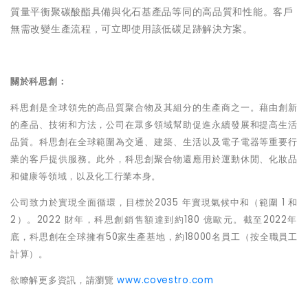
質量平衡聚碳酸酯具備與化石基產品等同的高品質和性能。客戶
無需改變生產流程，可立即使用該低碳足跡解決方案。
關於科思創：
科思創是全球領先的高品質聚合物及其組分的生產商之一。藉由創新
的產品、技術和方法，公司在眾多領域幫助促進永續發展和提高生活
品質。科思創在全球範圍為交通、建築、生活以及電子電器等重要行
業的客戶提供服務。此外，科思創聚合物還應用於運動休閒、化妝品
和健康等領域，以及化工行業本身。
公司致力於實現全面循環，目標於
2035
年實現氣候中和（範圍
1
和
2
）。
2022
財年，科思創銷售額達到約
180
億歐元。截至
2022
年
底，科思創在全球擁有
50
家生產基地，約
18000
名員工（按全職員工
計算）。
欲瞭解更多資訊，請瀏覽
www.covestro.com