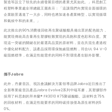
製造等設立了領先的永續發展目標的產業尤其如此。」科思創工
程塑料事業處全球總裁王麗表示：「這讓我們向實現全面循環的
企業願景邁進了一大步，同時也將加速各產業轉型，以實現循環
和氣候中和的未來。」
此次推出的90%消費後回收再生聚碳酸酯具備出眾的配色能力，
能實現傳統高含量再生塑膠較難實現的高飽和度色彩和白度。實
現這一突破的關鍵在於嚴選高品質的原材料，並在共混生產過程
中優化材料配方。該產品採用環保無鹵阻燃劑，符合UL 94 V-0
級阻燃標準，在滿足性能需求的同時不對環境產生額外影響。
攜手Jabra
此外，丹麥音訊、視訊會議解決方案領導品牌Jabra近日推出了
全新專業級音訊產品Jabra Evolve2系列中端耳麥，其塑膠部件
採用了科思創的拜本蘭® FR3010 R75聚碳酸酯。該材料含75%
的回收材料，在滿足性能要求的同時碳排放僅為原生材料的5
0%。