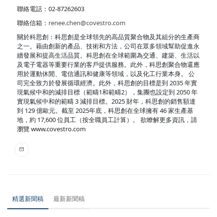
聯絡電話：02-87262603
聯絡信箱：
renee.chen@covestro.com
關於科思創：科思創是全球領先的高品質聚合物及其組分的生產商
之一。藉由創新的產品、技術和方法，公司在眾多領域幫助促進永
續發展和提高生活品質。科思創在全球範圍為交通、建築、生活以
及電子電器等重要行業的客戶提供服務。此外，科思創聚合物還應
用於運動休閒、電信通訊和健康等領域，以及化工行業本身。 公
司完全致力於發展循環經濟。此外，科思創的目標是到 2035 年實
現氣候中和的減排目標（範疇1和範疇2），集團也設定到 2050 年
實現氣候中和的範疇 3 減排目標。2025 財年，科思創的銷售額達
到 129 億歐元。截至 2025年底，科思創在全球擁有 46 家生產基
地，約 17,600 位員工（按全職員工計算）。 欲瞭解更多資訊，請
瀏覽 www.covestro.com
精選新聞稿
最新新聞稿