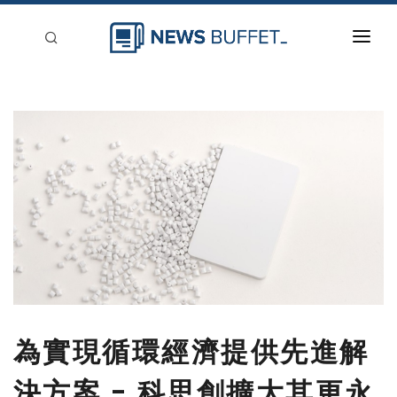
回到首頁
新聞稿分類
登入
刊登
為實現循環經濟提供先進解
決方案 - 科思創擴大其更永