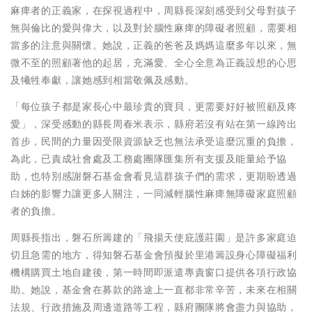
麻痺者的正義家，在探視過程中，周縣長深刻感受到父母對孩子
無與倫比的愛與偉大，以及對於腦性麻痺的障礙者照顧，需要相
當多的注意與關懷。她說，正義的爸爸及媽媽這麼多年以來，無
微不至的照顧著他的起居，充滿愛、全心全意為正義設想的心思
及犧牲奉獻，讓她感到相當敬佩及感動。
「每位孩子都是家長心中最珍貴的寶貝，更需要好好被照顧及疼
愛」，深受感動的縣長周春米表示，縣府若沒有站在第一線跨出
首步，民間的力量因受限資源缺乏也無法承受這麼沉重的負擔，
為此，已責成社會處及工務處團隊匯集所有支援及能量給予協
助，也特別感謝磐石基金會看見這群孩子們的需求，更期盼透過
白姊的影響力讓更多人關注，一同減輕腦性麻痺無障礙家庭照顧
者的負擔。
周縣長指出，磐石所籌建的「飛揚天使庇護莊園」是許多家庭迫
切且急需的地方，得知磐石基金會預擬於里港籌設身心障礙福利
機構購買土地自建後，第一時間即派遣專責窗口提供各項行政協
助。她說，基金會在募款的路途上一直都非常辛苦，未來在相關
法規、行政措施及周邊道路等工程，縣府團隊將會盡力與協助，