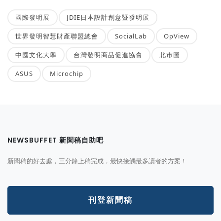
國際發明展
JDIE日本設計創意暨發明展
世界發明智慧財產聯盟總會
SocialLab
OpView
中國文化大學
台灣發明商品促進協會
北市圖
ASUS
Microchip
NEWSBUFFET 新聞稿自助吧
新聞稿的好去處，三分鐘上稿完成，最快接觸最多讀者的方案！
刊登新聞稿