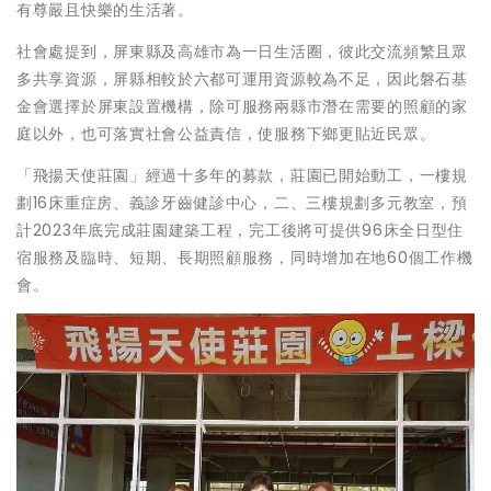
有尊嚴且快樂的生活著。
社會處提到，屏東縣及高雄市為一日生活圈，彼此交流頻繁且眾
多共享資源，屏縣相較於六都可運用資源較為不足，因此磐石基
金會選擇於屏東設置機構，除可服務兩縣市潛在需要的照顧的家
庭以外，也可落實社會公益責信，使服務下鄉更貼近民眾。
「飛揚天使莊園」經過十多年的募款，莊園已開始動工，一樓規
劃16床重症房、義診牙齒健診中心，二、三樓規劃多元教室，預
計2023年底完成莊園建築工程，完工後將可提供96床全日型住
宿服務及臨時、短期、長期照顧服務，同時增加在地60個工作機
會。