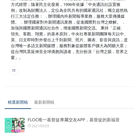
方式經營；隨著民主化發展，1996年依據「中央通訊社設置條
例」改制為財團法人，定位為全民共有的國家通訊社，獨立超然執
行三大法定任務： ．辦理國內外新聞報導業務，服務大眾傳播媒
體。 ．辦理國家對外新聞通訊業務，促進國際對台灣之瞭解。 ．
加強與國際新聞通訊社合作，增進國際新聞交流。 秉持「正確、
領先、客觀、翔實」的基本原則，中央社專業新聞團隊每天以中、
英、日文即時對外發出上千則新聞、照片、圖表、影音與資訊，是
台灣唯一多語文新聞媒體，服務對象從媒體客戶擴大為閱聽大眾；
從台灣民眾延伸至全球僑胞與讀者，充分扮演「台灣之眼，世界之
窗」。
精選新聞稿
最新新聞稿
FLOC唯一基督徒專屬交友APP，基督徒的新福音
2021/03/29