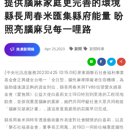
提供腦麻家庭更完善的環境
縣長周春米匯集縣府能量 盼
照亮腦麻兒每一哩路
Apr 25,2023
新聞
新聞時事
推廣新聞稿
(中央社訊息服務20230425 10:15:08)屏東縣磐石社會福利事業
基金會正興建全台唯一「全日型」腦性麻痺障礙者住宿機構，為
協助儘速讓足夠的資金到位，縣長周春米與TVBS信望愛永續基
金會《愛無限》公益大使白嘉莉女士19日特別到里港的工程現地
勘查，並探視重度腦麻的案家，她們共同呼籲社會大眾共同相挺
「腦麻兒築家計畫」，讓這座遮風避雨的莊園早日完成。
縣長周春米與時常透過藝術畫作表達對社會關懷的白嘉莉，以及
「磐石社福基金會」董事長王岡鳳，於19日一同前往極重度腦性