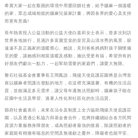
希冀大家一起在艱困的環境中用愛回饋社會，給予腦麻一個溫暖
的家，眾志成城相挺的腦麻兒築家計畫，將因各界的愛心及支持
而更有意義!
長年熱衷投入公益活動的公益大使白嘉莉女士表示，曾多次到訪
世界各地旅行，見過許多富麗堂皇的皇宮及山清水秀的風景，卻
遠遠不及正義家的溫暖窩心。她說，見到爸爸媽媽對孩子關懷備
至的愛，讓她感到相當溫暖及感動，施比受更有福，希望所有的
好朋友們獻出一點力，一起幫助需要的家庭們，讓愛大無限。
磐石社福基金會董事長王岡鳳說，飛揚天使庇護莊園將是台灣首
座以腦麻者照護出發點的地方，在這裡充滿溫馨、有機的生活品
質，並能滿足多元需求，讓父母年邁無法照顧時，腦麻孩子能在
莊園中生活及學習、過著人性化和社區化的生活品質。
縣府社會處表示，未來在法令及制度上全力協助飛揚天使庇護莊
園，以及透過公私協力與基金會合作，也將持繼續結合各方民間
資源力量服務身障朋友，成為照顧者最強的後盾，除讓照顧者的
家庭能有稍微有喘息的空間及無後顧之憂外，障礙者也能平安、