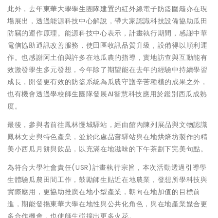
此外，去年東華大學學生團隊建置的紅外線電子防盜圍籬亦在現
場展出，透過能源科技中心解說，帶大家認識科技設備協助瓜田
防竊的運作原理。能源科技中心表示，計畫執行期間，感謝中華
電信協助通訊改善服務，使田區收訊品質升級，設備得以順利運
作。也感謝阿土伯與許多在地瓜農的指導，實地訪查與互動能有
效激發學生多元發想，今年除了期望能在去年的經驗中持續學習
成長，開發更有效的防盜系統為瓜農守護辛苦種植的成果之外，
也有機會透過學校師生團隊發展AI智慧科技應用於鑑別西瓜成熟
度。
最後，參與者前往鳳林慢城驛站，經由館內陳列展品與文物認識
鳳林文史與特色產業，並於此處品嘗驛站與在地烘焙坊製作的精
美小西瓜月餅與飲品，以充滿在地滋味的下午茶劃下完美句點。
為符合大學社會責任(USR)計畫執行宗旨，本次活動透過引導學
生體驗瓜農田間工作，鼓勵師生貼近在地農業，發想所學科技與
實際應用，更協助推廣在地小型產業，朝向在地加值的目標前
進，期能發揚東華大學在地性與公共化角色，與在地產業媒合更
多合作機會，也使師生碰撞出更多火花。