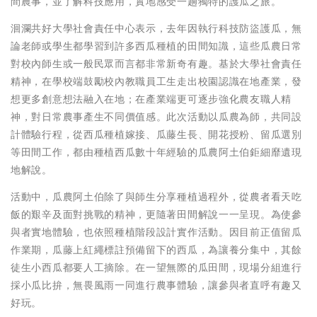
間農事，並了解科技應用，實地感受一趟獨特的護瓜之旅。
洄瀾共好大學社會責任中心表示，去年因執行科技防盜護瓜，無
論老師或學生都學習到許多西瓜種植的田間知識，這些瓜農日常
對校內師生或一般民眾而言都非常新奇有趣。基於大學社會責任
精神，在學校端鼓勵校內教職員工生走出校園認識在地產業，發
想更多創意想法融入在地；在產業端更可逐步強化農友職人精
神，對日常農事產生不同價值感。此次活動以瓜農為師，共同設
計體驗行程，從西瓜種植嫁接、瓜藤生長、開花授粉、留瓜選別
等田間工作，都由種植西瓜數十年經驗的瓜農阿土伯鉅細靡遺現
地解說。
活動中，瓜農阿土伯除了與師生分享種植過程外，從農者看天吃
飯的艱辛及面對挑戰的精神，更隨著田間解說一一呈現。為使參
與者實地體驗，也依照種植階段設計實作活動。因目前正值留瓜
作業期，瓜藤上紅繩標註預備留下的西瓜，為讓養分集中，其餘
徒生小西瓜都要人工摘除。在一望無際的瓜田間，現場分組進行
採小瓜比拚，無畏風雨一同進行農事體驗，讓參與者直呼有趣又
好玩。