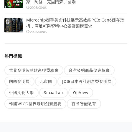
家「阿修．克里門森」登場
2026/08/06
Microchip攜手美光科技展示高效能PCIe Gen6儲存架
構，滿足AI與資料中心基礎架構需求
2026/08/06
熱門標籤
世界發明智慧財產聯盟總會
台灣發明商品促進協會
國際發明展
北市圖
JDIE日本設計創意暨發明展
中國文化大學
SocialLab
OpView
韓國WICO世界發明創新競賽
百瀚智能教育