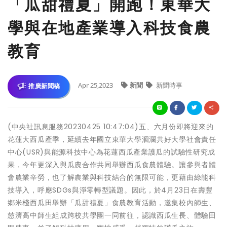
「瓜甜禮夏」開跑！東華大
學與在地產業導入科技食農
教育
Apr 25,2023
新聞
新聞時事
推廣新聞稿
(中央社訊息服務20230425 10:47:04)五、六月份即將迎來的
花蓮大西瓜產季，延續去年國立東華大學洄瀾共好大學社會責任
中心(USR)與能源科技中心為花蓮西瓜產業護瓜的試驗性研究成
果，今年更深入與瓜農合作共同舉辦西瓜食農體驗。讓參與者體
會農業辛勞，也了解農業與科技結合的無限可能，更藉由綠能科
技導入，呼應SDGs與淨零轉型議題。因此，於4月23日在壽豐
鄉米棧西瓜田舉辦「瓜甜禮夏」食農教育活動，邀集校內師生、
慈濟高中師生組成跨校共學團一同前往，認識西瓜生長、體驗田