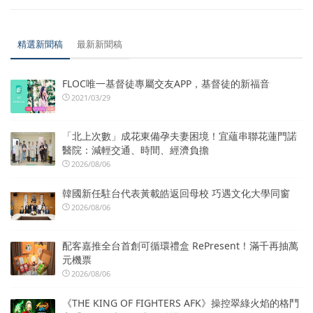
精選新聞稿
最新新聞稿
FLOC唯一基督徒專屬交友APP，基督徒的新福音
2021/03/29
「北上次數」成花東備孕夫妻困境！宜蘊串聯花蓮門諾
醫院：減輕交通、時間、經濟負擔
2026/08/06
韓國新任駐台代表黃載皓返回母校 巧遇文化大學同窗
2026/08/06
配客嘉推全台首創可循環禮盒 RePresent！滿千再抽萬
元機票
2026/08/06
《THE KING OF FIGHTERS AFK》操控翠綠火焰的格鬥