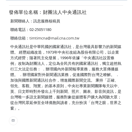
發佈單位名稱：財團法人中央通訊社
新聞聯絡人：訊息服務核稿員
聯絡電話：02-25051180
聯絡信箱：
timtimcna@mail.cna.com.tw
中央通訊社是中華民國的國家通訊社，是台灣最具影響力的新聞媒
體。 經歷組織改造，1973年中央社改組為股份有限公司，以企業
方式經營；隨著民主化發展，1996年依據「中央通訊社設置條
例」改制為財團法人，定位為全民共有的國家通訊社，獨立超然執
行三大法定任務： ．辦理國內外新聞報導業務，服務大眾傳播媒
體。 ．辦理國家對外新聞通訊業務，促進國際對台灣之瞭解。 ．
加強與國際新聞通訊社合作，增進國際新聞交流。 秉持「正確、
領先、客觀、翔實」的基本原則，中央社專業新聞團隊每天以中、
英、日文即時對外發出上千則新聞、照片、圖表、影音與資訊，是
台灣唯一多語文新聞媒體，服務對象從媒體客戶擴大為閱聽大眾；
從台灣民眾延伸至全球僑胞與讀者，充分扮演「台灣之眼，世界之
窗」。