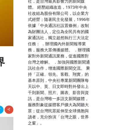
社，是台灣最具影響力的新聞媒
體。 經歷組織改造，1973年中央
社改組為股份有限公司，以企業方
式經營；隨著民主化發展，1996年
依據「中央通訊社設置條例」改制
為財團法人，定位為全民共有的國
家通訊社，獨立超然執行三大法定
任務： ．辦理國內外新聞報導業
務，服務大眾傳播媒體。 ．辦理國
家對外新聞通訊業務，促進國際對
界
台灣之瞭解。 ．加強與國際新聞通
訊社合作，增進國際新聞交流。 秉
持「正確、領先、客觀、翔實」的
基本原則，中央社專業新聞團隊每
天以中、英、日文即時對外發出上
千則新聞、照片、圖表、影音與資
訊，是台灣唯一多語文新聞媒體，
服務對象從媒體客戶擴大為閱聽大
眾；從台灣民眾延伸至全球僑胞與
讀者，充分扮演「台灣之眼，世界
之窗」。