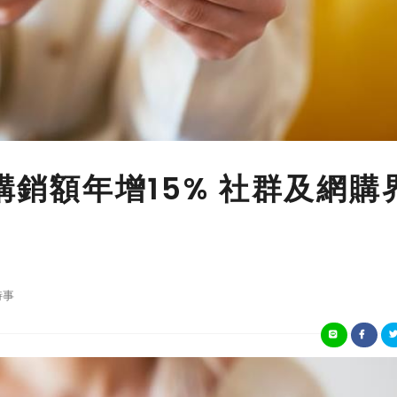
網購銷額年增15% 社群及網購
時事