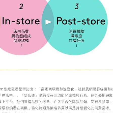
olution副總監潘星宇指出：「當電商環境加速變化、社群及網購界線更加
『在店中』、『離店後』購買歷程各環節的認知與行為。結合長期追
線上平台、他們選購品類的考量、在各平台的購買品類、花費及頻率
環節的潛在商機，強化跨通路策略佈局以滿足持續變化的消費需求。」