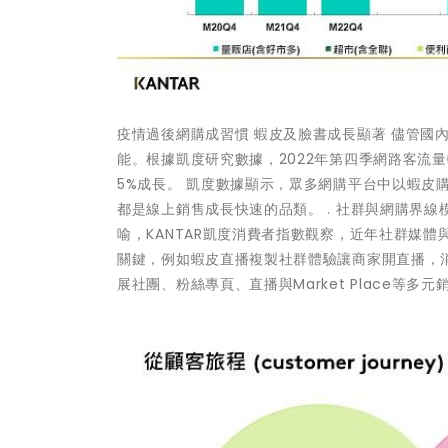
疫情過後網購成習慣 蝦皮及臉書成長顯著 儘管國
能。根據凱度研究數據，2022年第四季網路客流量
5%成長。 凱度數據顯示，眾多網購平台中以蝦皮購
都是線上銷售成長快速的品類。 . 社群與網購界
喻，KANTAR凱度消費者指數觀察，近年社群媒
關鍵，例如蝦皮直播複製社群體驗讓商家開直播，消
展社團、粉絲專頁、直播與Market Place等