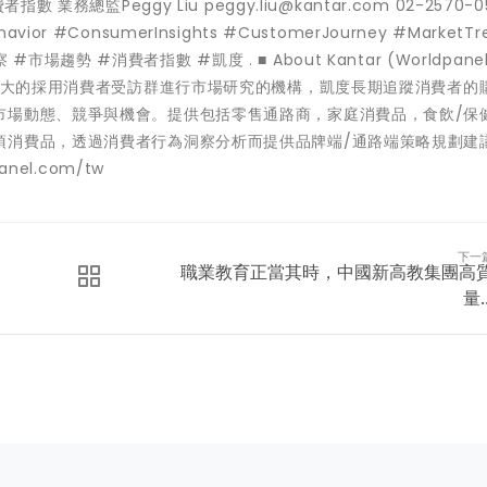
務總監Peggy Liu peggy.liu@kantar.com 02-2570-0
vior #ConsumerInsights #CustomerJourney #MarketTr
市場趨勢 #消費者指數 #凱度 . ■ About Kantar (Worldpanel D
球最大的採用消費者受訪群進行市場研究的機構，凱度長期追蹤消費者的
市場動態、競爭與機會。提供包括零售通路商，家庭消費品，食飲/保
項消費品，透過消費者行為洞察分析而提供品牌端/通路端策略規劃建議
el.com/tw
下一
職業教育正當其時，中國新高教集團高
量..