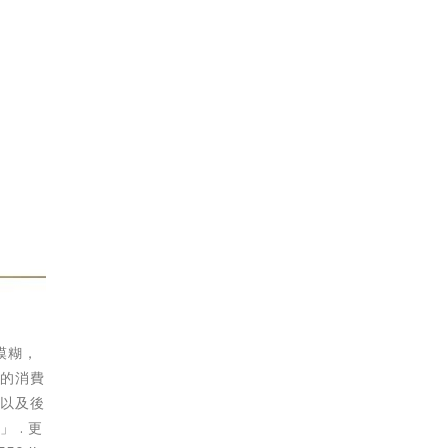
模糊，
蹤的消費
，以及後
 . 更