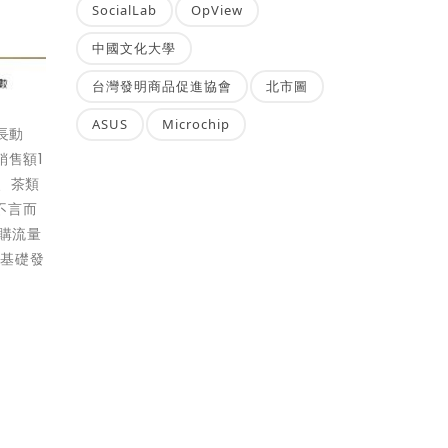
SocialLab
OpView
中國文化大學
台灣發明商品促進協會
北市圖
ASUS
Microchip
長動
銷售額1
、茶類
不言而
購流量
為基礎發