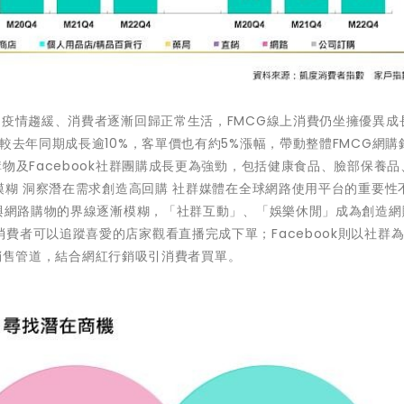
內疫情趨緩、消費者逐漸回歸正常生活，FMCG線上消費仍坐擁優異成
較去年同期成長逾10%，客單價也有約5%漲幅，帶動整體FMCG網購
物及Facebook社群團購成長更為強勁，包括健康食品、臉部保養品
線模糊 洞察潛在需求創造高回購 社群媒體在全球網路使用平台的重要性
體與網路購物的界線逐漸模糊，「社群互動」、「娛樂休閒」成為創造網
費者可以追蹤喜愛的店家觀看直播完成下單；Facebook則以社群
多元銷售管道，結合網紅行銷吸引消費者買單。