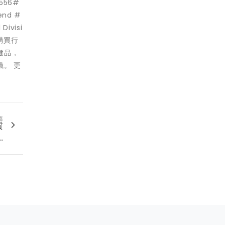
556#
end #
ivisi
購買行
健品，
。 更
篇
質
.