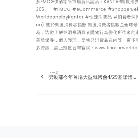
多FMCG快消零售市場資訊請洽：KANTAR凱度消費者指數 業
365。 . #FMCG #eCommerce #ShopperBeha
WorldpanelbyKantar #快速消費品 #消費者洞察 #
on) 關於凱度消費者指數 凱度消費者指數是全
為，透徹了解並洞察消費者購物行為變化所帶來的
美妝保養，個人護理，嬰幼兒消費品在內等一百多
多資訊，請上凱度台灣官網：www.kantarworldpan
上一篇
勞動部今年首場大型就博會4/29基隆體...