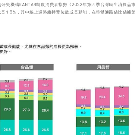
據市場趨勢研究機構KANTAR凱度消費者指數《2022年第四季台灣民生消費品
年成長4.6%，其中線上通路維持雙位數成長動能，在整體通路佔比佔據