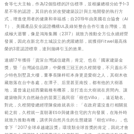
食等七大主軸，作為12個指標的評估標準，並根據總積分給予1~3
星不等的認證，其目的在於改變建築設計與土地開發的執行方
式，增進使用者的健康和幸福感；自2019年由美國在台協會（AI
T）、美國產品安全認證機構UL及綠矩整合合作引進台灣後，造
成極大迴響，像是鴻海集團（2317）就致力推動全方位永續經營
發展，因此在新北市土城設立的虎躍總部，就獲得Fitwel最高殊
榮的3星認證標章，達到拋磚引玉的效果。
連續17年獲得「資深台灣誠信建商」肯定、也在「國家建築金
獎」暨「台灣誠信品牌」中榮獲三冠王的久樘開發，不只蓋出不
少特色別墅及大樓，董事長陳梓旺本身更是愛樹之人，其樹木收
藏散落在台中各處，在潭子、后里甚至南投，都有他的大樹基
地，還曾遠赴紐西蘭栽種有機茶，並打造出大樹就在房間內、讓
建築物與大自然融合的苗栗三義民宿「樹也Villa」，遠近馳名。
對此，久樘開發總經理陳俊維就表示：「在政府還沒進行相關規
範之前，久樘就一直朝著ESG與健康住宅的方向發展，在海外時
就致力推動有機，講求與自然共生的生態建築『樹也Villa』，也
拿下『2017全球卓越建設獎』環境類全球首獎的肯定，因此才會