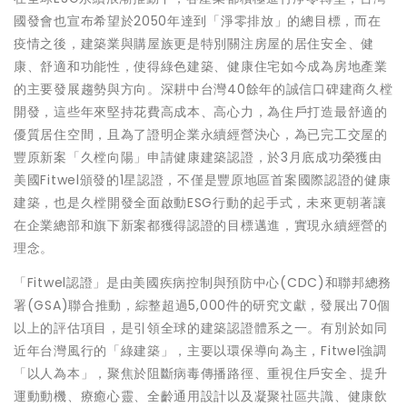
國發會也宣布希望於2050年達到「淨零排放」的總目標，而在
疫情之後，建築業與購屋族更是特別關注房屋的居住安全、健
康、舒適和功能性，使得綠色建築、健康住宅如今成為房地產業
的主要發展趨勢與方向。深耕中台灣40餘年的誠信口碑建商久樘
開發，這些年來堅持花費高成本、高心力，為住戶打造最舒適的
優質居住空間，且為了證明企業永續經營決心，為已完工交屋的
豐原新案「久樘向陽」申請健康建築認證，於3月底成功榮獲由
美國Fitwel頒發的1星認證，不僅是豐原地區首案國際認證的健康
建築，也是久樘開發全面啟動ESG行動的起手式，未來更朝著讓
在企業總部和旗下新案都獲得認證的目標邁進，實現永續經營的
理念。
「Fitwel認證」是由美國疾病控制與預防中心(CDC)和聯邦總務
署(GSA)聯合推動，綜整超過5,000件的研究文獻，發展出70個
以上的評估項目，是引領全球的建築認證體系之一。有別於如同
近年台灣風行的「綠建築」，主要以環保導向為主，Fitwel強調
「以人為本」，聚焦於阻斷病毒傳播路徑、重視住戶安全、提升
運動動機、療癒心靈、全齡通用設計以及凝聚社區共識、健康飲