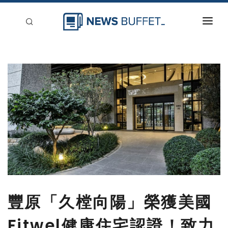
回到首頁
新聞稿分類
登入
刊登
豐原「久樘向陽」榮獲美國
Fitwel健康住宅認證！致力