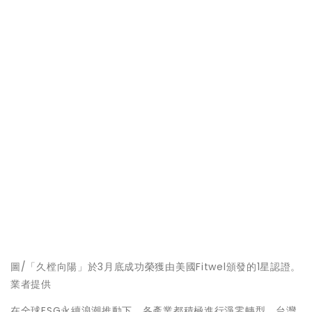
圖/「久樘向陽」於3月底成功榮獲由美國Fitwel頒發的1星認證。
業者提供
在全球ESG永續浪潮推動下，各產業都積極進行淨零轉型，台灣