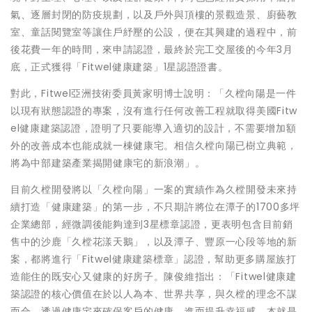
氣、逐層封閉的防疫規劃，以及戶外與頂樓的景觀造景、廚藝教
室、童話閱覽室等讓住戶紓壓的公設，便在其興建的過程中，前
後花費一年的時間，來申請認證，最終於完工交屋後的今年3月
底，正式獲得「Fitwel健康建築」1星認證證書。
對此，Fitwel亞洲技術委員黃家明博士說明：「久樘向陽是一件
以現有狀態認證的專案，沒有進行任何改善工程就取得美國Fitw
el健康建築認證，證明了只要能導入適切的設計，不需要增加額
外的改善成本也能成就一棟健康宅。相信久樘向陽已樹立典範，
將為中部建築產業揭開健康宅的新浪潮」。
目前久樘開發將以「久樘向陽」一案的實績作為久樘開發未來持
續打造「健康建築」的第一步，不只期許將位在潭子的1700多坪
企業總部，經微調後能夠達到3星標章認證，更表明包含目前銷
售中的沙鹿「久樘花漾天鵝」，以及潭子、豐原一心段等地的新
案，都將進行「Fitwel健康建築標章」認證，幫助更多購屋族打
造能住的既安心又健康的好房子。陳俊維指出：「Fitwel健康建
築認證的核心價值在於以人為本、世界共享，與久樘的理念不謀
而合，透過健康宅來確保客戶的健康，進而提升幸福感，本就是