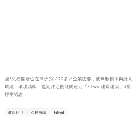
圖/久樘開發位在潭子的1700多坪企業總部，被無數樹木與綠意
環繞，環境清幽，也期許之後能夠達到「Fitwel建康建築」3星
標章認證。
健康住宅
久樘向陽
Fitwel