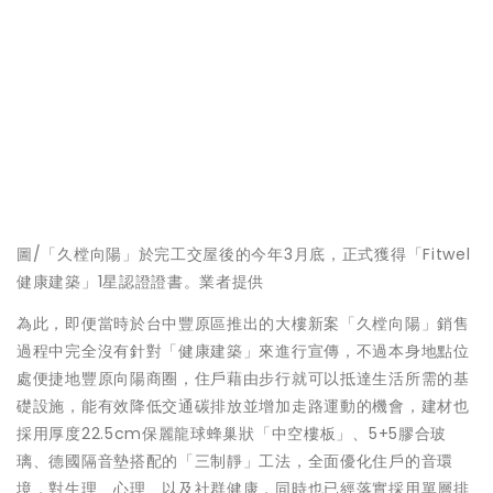
圖/「久樘向陽」於完工交屋後的今年3月底，正式獲得「Fitwel
健康建築」1星認證證書。業者提供
為此，即便當時於台中豐原區推出的大樓新案「久樘向陽」銷售
過程中完全沒有針對「健康建築」來進行宣傳，不過本身地點位
處便捷地豐原向陽商圈，住戶藉由步行就可以抵達生活所需的基
礎設施，能有效降低交通碳排放並增加走路運動的機會，建材也
採用厚度22.5cm保麗龍球蜂巢狀「中空樓板」、5+5膠合玻
璃、德國隔音墊搭配的「三制靜」工法，全面優化住戶的音環
境，對生理、心理、以及社群健康，同時也已經落實採用單層排