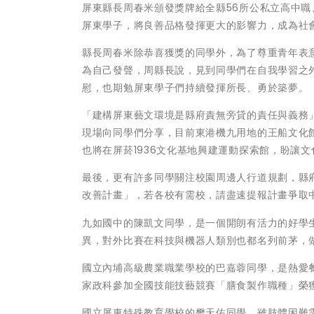
屏東縣長周春米頒發獎牌給全縣56所公私立高中
屏東學子，將良善品格發揮更大的影響力，成為社
縣長周春米除恭喜獲獎的同學外，為了尊重青年表
為自己發聲，周縣長說，見到同學們在自我學習之
慰，也期勉屏東學子們持續發揮所長、勇於築夢。
「建構屏東藝文環境是縣府責無旁貸的責任與義務
現場向同學們分享，目前東港機九用地的王船文化
也將在屏菸1936文化基地興建運動探索館，盼讓
最後，更有許多同學關注校園周邊人行道規劃，縣
改善計畫」，若各校有需校，請盡速提報計畫爭取
九如國中的陳凱文同學，是一個開朗有活力的好學
異，對外比賽在科技與機器人類別也都名列前茅，
國立內埔高級農業職業學校的巴嘉蓉同學，是熱愛
家政科參加全國技能技藝競賽「膳食製作職種」榮
國立屏東特殊教育學校的樊天佑同學，雖肢體困難