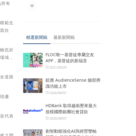
勉所有
位模範生
相當欣
精選新聞稿
最新新聞稿
，她也於
FLOC唯一基督徒專屬交友
閒場域，
APP，基督徒的新福音
2021/03/29
安全道路
鎧應 AudienceSense 臉部辨
識功能上市
2026/08/07
表現優
HDBank 取得越南歷來最大
規模國際銀團社會貸款
良並代表
2026/08/07
創智動能強化AI與經營雙軸
相處之間