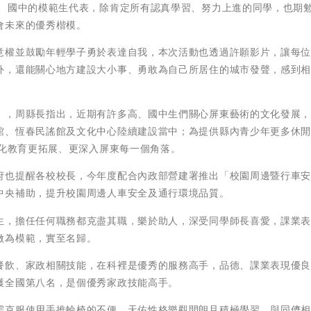
職、國中的模範生代表，除肯定所有認真學習、努力上進的同學，也期
會未來的優秀楷模。
意權並鼓勵年輕學子勇於表達自我，本次活動也透過許願影片，讓每
外，還能關心地方建設大小事、勇敢為自己所居住的城市發聲，感到
」，周縣長指出，近期有許多高、國中生們關心屏東藝術的文化發展
館、恆春民謠館及文化中心陸續建設當中；為提供縣內青少年更多休
文化教育更拓展、更深入屏東每一個角落。
府也提醒各校校長，今年度配合內政部營建署推出「校園周邊暨行車
中央補助，提升校園周邊人車安全及通行環境品質。
生，擔任任何職務都克盡其職，樂於助人，深受同學師長喜愛，課業
做為模範，實至名歸。
餐飲、家政相關技能，在科裡是優秀的服務高手，品德、課業表現優
獲全國第八名，是個優秀家政技能高手。
需克服使用手推輪椅的不便，天佑性格樂觀開朗且積極學習，與同儕