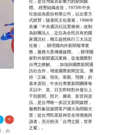
社，是台灣最具影響力的新聞媒
體。 經歷組織改造，1973年中央
社改組為股份有限公司，以企業方
式經營；隨著民主化發展，1996年
依據「中央通訊社設置條例」改制
為財團法人，定位為全民共有的國
家通訊社，獨立超然執行三大法定
任務： ．辦理國內外新聞報導業
務，服務大眾傳播媒體。 ．辦理國
家對外新聞通訊業務，促進國際對
台灣之瞭解。 ．加強與國際新聞通
訊社合作，增進國際新聞交流。 秉
持「正確、領先、客觀、翔實」的
基本原則，中央社專業新聞團隊每
天以中、英、日文即時對外發出上
千則新聞、照片、圖表、影音與資
訊，是台灣唯一多語文新聞媒體，
服務對象從媒體客戶擴大為閱聽大
眾；從台灣民眾延伸至全球僑胞與
讀者，充分扮演「台灣之眼，世界
之窗」。
辦，由