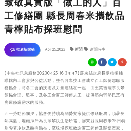
致敬真實版「做工的人」百
工修繕團 縣長周春米攜飲品
青檸貼布探班慰問
Apr 25,2023
新聞
新聞時事
推廣新聞稿
(中央社訊息服務20230425 16:34:47)屏東縣政府長期積極輔
導轄內工會參與公益活動，整合各專技工會成立百工師傅志願服
務協會，將各工會的技術及力量連結在一起，由王英吉理事長帶
領協會理、監事，及各工會百工師傅志工，提供縣內弱勢民眾有
房屋修繕需求的服務。
五一勞動節前夕，協會仍持續為弱勢案家提供修繕服務，頂著炙
熱高溫，埋頭揮汗為長輩解決生活所需，屏東縣長周春米25日特
別帶著冷飲及酸痛貼布，至現場探班致謝百工師傅及關懷案家，