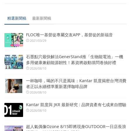
精選新聞稿
最新新聞稿
FLOC唯一基督徒專屬交友APP，基督徒的新福音
2021/03/29
石墨點穴最快解法GenerStand推「生物能電池」一機
多用健康兼顧能源韌性！募資將啟動填問卷抽好禮
2026/08/10
一杯咖啡，喝的不只是風味：Kantar 凱度揭密台灣消費
者正以永續標準重新選擇咖啡品牌
2026/08/10
Kantar 凱度與 JKR 最新研究 : 品牌資產有七成來自體驗
2026/08/10
超人氣偶像Ozone 8/15即將現身OUTDOOR一日店長浪