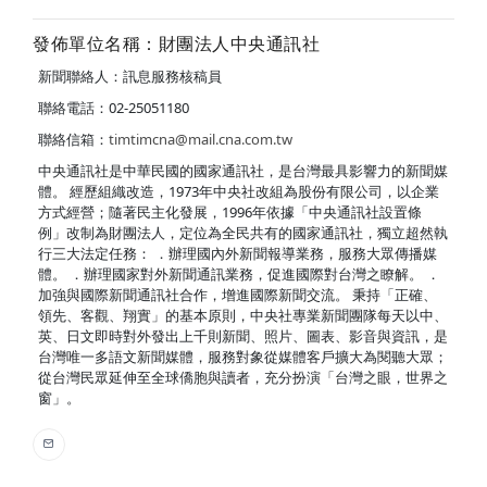
發佈單位名稱：財團法人中央通訊社
新聞聯絡人：訊息服務核稿員
聯絡電話：02-25051180
聯絡信箱：
timtimcna@mail.cna.com.tw
中央通訊社是中華民國的國家通訊社，是台灣最具影響力的新聞媒
體。 經歷組織改造，1973年中央社改組為股份有限公司，以企業
方式經營；隨著民主化發展，1996年依據「中央通訊社設置條
例」改制為財團法人，定位為全民共有的國家通訊社，獨立超然執
行三大法定任務： ．辦理國內外新聞報導業務，服務大眾傳播媒
體。 ．辦理國家對外新聞通訊業務，促進國際對台灣之瞭解。 ．
加強與國際新聞通訊社合作，增進國際新聞交流。 秉持「正確、
領先、客觀、翔實」的基本原則，中央社專業新聞團隊每天以中、
英、日文即時對外發出上千則新聞、照片、圖表、影音與資訊，是
台灣唯一多語文新聞媒體，服務對象從媒體客戶擴大為閱聽大眾；
從台灣民眾延伸至全球僑胞與讀者，充分扮演「台灣之眼，世界之
窗」。