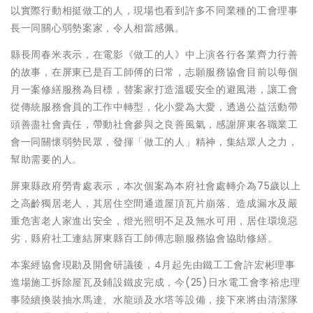
以實際行動相挺做工的人，現場也看到許多不同業種的工會理事
長一同關心弱勢案家，令人相當感佩。
縣長周春米表示，在電影《做工的人》中上演各行各業齊力行善
的故事，在屏東已是百工師傅的日常，志願服務協會目前以每個
月一案修繕服務為目標，替案家打造溫暖安全的避風港，讓工會
從傳統服務會員的工作中轉型，化小愛為大愛，透過公益活動帶
頭善盡社會責任，帶動社會參與之良善風氣，感謝屏東各職業工
會一同關懷弱勢民眾，發揮「做工的人」精神，集結眾人之力，
幫助需要的人。
屏東縣政府勞青處表示，本次個案為本府社會處轉介為75歲以上
之高齡獨居老人，其居住空間通道屋頂瓦片崩落、造成漏水及嚴
重危害老人家進出安全，燈光照明不足及無水可用，居住環境惡
劣，縣府社工連結屏東縣百工師傅志願服務協會協助修繕。
本案經協會現勘及開會研議後，4月起先由鐵工工會許宏彬理事
進場施工拆除屋瓦及鋪設鐵皮完成，今(25)日水電工會李裕忠理
事陸續換裝抽水馬達、水龍頭及水塔等設備，接下來將由清潔隊