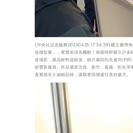
(中央社訊息服務20230425 17:34:39)
道模型展」，展覽未演先轟動！佈展時即吸引許多
道場景，展品材料從紙張、銅片裁切到先進3D列
節豐富擬真。作品還原北投、新竹、嘉義、彰化等
真實感令人細細品味，讓觀者回憶過往美好歲月。