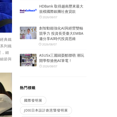
HDBank 取得越南歷來最大
規模國際銀團社會貸款
2026/08/07
創智動能強化AI與經營雙軸
競爭力 投資長受臺大EMBA
邀分享AI時代投資思維
》經典鐵
2026/08/07
作系列鐵
景，細
ASUSx三麗鷗耍酷聯萌 潮玩
景細節與
開學祭搶抱AI筆電！
2026/08/07
熱門標籤
國際發明展
JDIE日本設計創意暨發明展