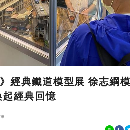
》經典鐵道模型展 徐志綱
喚起經典回憶
時事