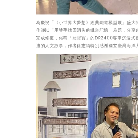
為慶祝「《小世界大夢想》經典鐵道模型展」盛大開
作師以「用雙手找回消失的鐵道記憶」為題，分享
完成修復，俗稱「藍寶寶」的DR2400客車沉浸
遭的人文故事，作者徐志綱特別感謝國立臺灣海洋