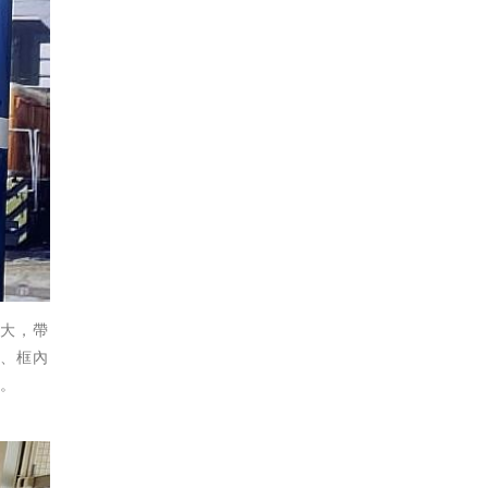
海大，帶
法、框內
量。