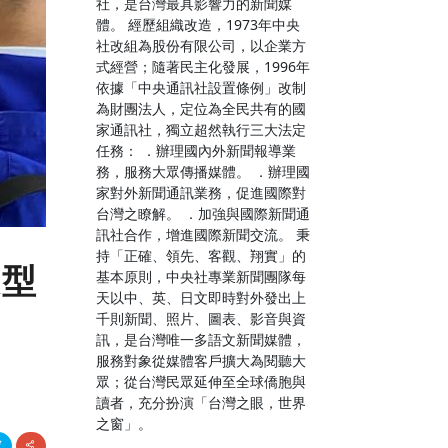
社，是台灣最具影響力的新聞媒
體。 經歷組織改造，1973年中央
社改組為股份有限公司，以企業方
式經營；隨著民主化發展，1996年
依據「中央通訊社設置條例」改制
為財團法人，定位為全民共有的國
家通訊社，獨立超然執行三大法定
任務： ．辦理國內外新聞報導業
務，服務大眾傳播媒體。 ．辦理國
家對外新聞通訊業務，促進國際對
台灣之瞭解。 ．加強與國際新聞通
訊社合作，增進國際新聞交流。 秉
持「正確、領先、客觀、翔實」的
模型
基本原則，中央社專業新聞團隊每
天以中、英、日文即時對外發出上
千則新聞、照片、圖表、影音與資
訊，是台灣唯一多語文新聞媒體，
服務對象從媒體客戶擴大為閱聽大
眾；從台灣民眾延伸至全球僑胞與
讀者，充分扮演「台灣之眼，世界
之窗」。