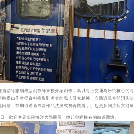
能邀請徐志綱模型創作師來校介紹創作，為以海上交通為研究核心的
座時提出作者從資料搜集到考究的職人研究精神、立體透視空間消失
為回應，並期待透過展覽作品沈浸式視覺觀看，引起更多關注藝文能
8日，歡迎各界蒞臨海洋大學觀展，喚起曾經擁有的鐵道回憶。