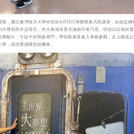
展，國立臺灣海洋大學特別於4月13日舉辦開幕式與講座，由徐志綱
創作歷程與作品理念。本次展場布置充滿創作者巧思，特別以近期於
式視覺輸出，可從中央開啟車門，帶領觀展者進入車廂參觀，走入鐵道
大學，提供實踐構想的機會。