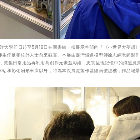
國立臺灣海洋大學即日起至5月18日在圖書館一樓展示空間的「《小世界大夢想
師生佇足和校外人士前來觀賞。本展由臺灣鐵道模型師徐志綱老師製
印，蒐集日常用品再利用為創作元素並彩繪，忠實呈現記憶中的鐵道風
車站和彰化扇形車庫以外，特為本次展覽製作基隆南號誌樓，作品場