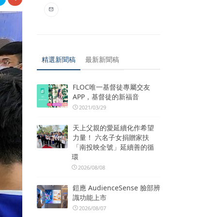
精選新聞稿
最新新聞稿
FLOC唯一基督徒專屬交友
APP，基督徒的新福音
2021/03/29
天上父親的愛延續化作希望
力量！ 六名子女捐贈家扶
「南投映全號」延續善的循
環
2026/08/08
鎧應 AudienceSense 臉部辨
識功能上市
2026/08/07