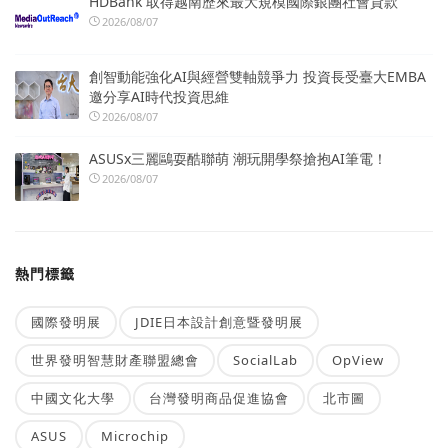
HDBank 取得越南歷來最大規模國際銀團社會貸款
2026/08/07
創智動能強化AI與經營雙軸競爭力 投資長受臺大EMBA
邀分享AI時代投資思維
2026/08/07
ASUSx三麗鷗耍酷聯萌 潮玩開學祭搶抱AI筆電！
2026/08/07
熱門標籤
國際發明展
JDIE日本設計創意暨發明展
世界發明智慧財產聯盟總會
SocialLab
OpView
中國文化大學
台灣發明商品促進協會
北市圖
ASUS
Microchip