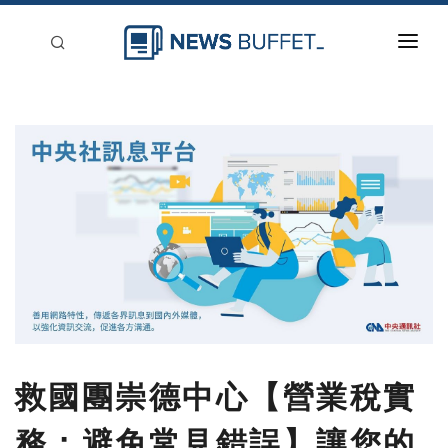
回到首頁
新聞稿分類
登入
刊登
救國團崇德中心【營業稅實
務：避免常見錯誤】讓您的