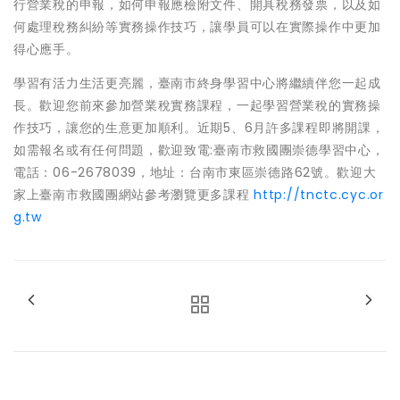
行營業稅的申報，如何申報應檢附文件、開具稅務發票，以及如
何處理稅務糾紛等實務操作技巧，讓學員可以在實際操作中更加
得心應手。
學習有活力生活更亮麗，臺南市終身學習中心將繼續伴您一起成
長。歡迎您前來參加營業稅實務課程，一起學習營業稅的實務操
作技巧，讓您的生意更加順利。近期5、6月許多課程即將開課，
如需報名或有任何問題，歡迎致電:臺南市救國團崇德學習中心，
電話：06-2678039，地址：台南市東區崇德路62號。歡迎大
家上臺南市救國團網站參考瀏覽更多課程
http://tnctc.cyc.or
g.tw