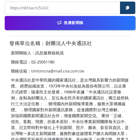
推廣新聞稿
發佈單位名稱：財團法人中央通訊社
新聞聯絡人：訊息服務核稿員
聯絡電話：02-25051180
聯絡信箱：
timtimcna@mail.cna.com.tw
中央通訊社是中華民國的國家通訊社，是台灣最具影響力的新聞媒
體。 經歷組織改造，1973年中央社改組為股份有限公司，以企業
方式經營；隨著民主化發展，1996年依據「中央通訊社設置條
例」改制為財團法人，定位為全民共有的國家通訊社，獨立超然執
行三大法定任務： ．辦理國內外新聞報導業務，服務大眾傳播媒
體。 ．辦理國家對外新聞通訊業務，促進國際對台灣之瞭解。 ．
加強與國際新聞通訊社合作，增進國際新聞交流。 秉持「正確、
領先、客觀、翔實」的基本原則，中央社專業新聞團隊每天以中、
英、日文即時對外發出上千則新聞、照片、圖表、影音與資訊，是
台灣唯一多語文新聞媒體，服務對象從媒體客戶擴大為閱聽大眾；
從台灣民眾延伸至全球僑胞與讀者，充分扮演「台灣之眼，世界之