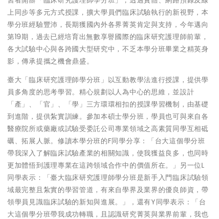
習者開辦「臨床研究護理師學分班」，透過實體、網路預錄及線
上同步等多元方式授課，擴大學員們臨床試驗執行的新視野，本
學分班經驗豐沛，長期獲國內外各界菁英肯定與支持，今年邁向
第19期，過去已經培育出無數享譽國際的臨床研究護理師前輩，
各大試驗中心與各跨國大型研究中，不乏本學分班畢業之精英身
影，傳承提攜之機會鼎盛。
臺大「臨床研究護理師學分班」以互動教學法進行授課，提供學
員多角度的思考學習。精心規劃以人為中心的思維，並設計
「產」、「官」、「學」三方環環相扣的授課學習機制，由基礎
到進階，提供紮實訓練。參加本碩士學分班，學員也可與來自各
醫療院所或藥廠或試驗受委託公司專業領域之高素質同學互相砥
礪、拓展人脈。修讀本學分班的F同學分享：「台大這個學分班
帶我深入了解臨床試驗產業的相關知識，使我獲益良多，也同時
更加體悟到護理專業在這跨領域合作中的價值所在。」另一位L
同學表示：「臺大臨床研究護理師學分班是新手入門臨床試驗領
域最完整且紮實的學習管道，有來自學界及業界的優良師資，帶
領學員見識臨床試驗的新知與進展。」，還有Y同學表示：「台
大這個學分班帶我成功轉職，且認識研究菁英與業界前輩，我也