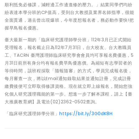
順利抵免必修課，減輕邊工作邊進修的壓力。」結業同學們均紛
紛表達本學分班的CP值高，受到台大教授及業界名師指導，很能
全面貫通，過去曾出現爆班，今年度想報名者，務必動作要快!把
握早鳥報名優惠。
臺大最新一期的「臨床研究護理師學分班」112年3月已正式開始
受理報名，報名截止日為112年7月31日，台大校友、台大教職員
工、TACRN 臺灣護理師臨床研究學會會員均可享報名費優惠，5
月31日前所有身分均有報名費早鳥優惠價。為縮短有志學習者的
等待時間，該班程採取「隨報隨審」的方式，學員完成報名後，
每月審查一次，將以Email通知錄取結果並通知註冊，完成註冊
繳費後便可立即取得修課資格。現在就立即上線報名，開始您強
化個人研究護理職能的第一步。想進一步了解本課程，請上【臺
大推廣教育網】及電洽(02)2362-0502查詢。
「臨床研究護理師學分班」
https://bit.ly/3G0dK8H