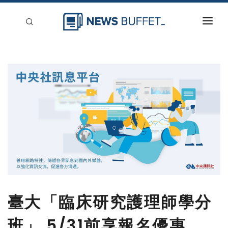
回到首頁
新聞稿分類
登入
刊登
臺大「臨床研究護理師學分
班」 5/31前享報名優惠