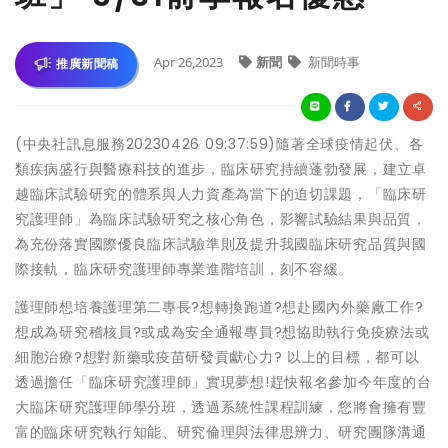
Apr 26,2023
新聞
新聞時事
推廣新聞稿
(中央社訊息服務20230426 09:37:59)隨著全球疫情起伏、各
類疾病盛行與醫療科技的進步，臨床研究持續蓬勃發展，建立卓
越臨床試驗研究的體系與人力資產為當下的迫切課題，「臨床研
究護理師」為臨床試驗研究之核心角色，影響試驗結果與品質，
為充份落實國際優良臨床試驗準則及提升我國臨床研究品質與國
際接軌，臨床研究護理師專業進階培訓，刻不容緩。
護理師想培養護理第二專長?想轉換跑道?想赴國內外藥廠工作?
想成為研究稽核員?或成為安全通報專員?想協助執行免疫療法或
細胞治療?想對新藥或疫苗研發貢獻心力? 以上的目標，都可以
透過擔任「臨床研究護理師」實現夢想!趕快報名參加今年度的台
大臨床研究護理師學分班，透過系統性課程訓練，您將會擁有豐
富的臨床研究執行知能、研究倫理與法律思辨力、研究團隊溝通