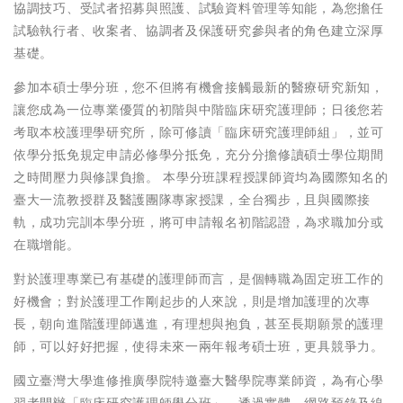
協調技巧、受試者招募與照護、試驗資料管理等知能，為您擔任
試驗執行者、收案者、協調者及保護研究參與者的角色建立深厚
基礎。
參加本碩士學分班，您不但將有機會接觸最新的醫療研究新知，
讓您成為一位專業優質的初階與中階臨床研究護理師；日後您若
考取本校護理學研究所，除可修讀「臨床研究護理師組」，並可
依學分抵免規定申請必修學分抵免，充分分擔修讀碩士學位期間
之時間壓力與修課負擔。 本學分班課程授課師資均為國際知名的
臺大一流教授群及醫護團隊專家授課，全台獨步，且與國際接
軌，成功完訓本學分班，將可申請報名初階認證，為求職加分或
在職增能。
對於護理專業已有基礎的護理師而言，是個轉職為固定班工作的
好機會；對於護理工作剛起步的人來說，則是增加護理的次專
長，朝向進階護理師邁進，有理想與抱負，甚至長期願景的護理
師，可以好好把握，使得未來一兩年報考碩士班，更具競爭力。
國立臺灣大學進修推廣學院特邀臺大醫學院專業師資，為有心學