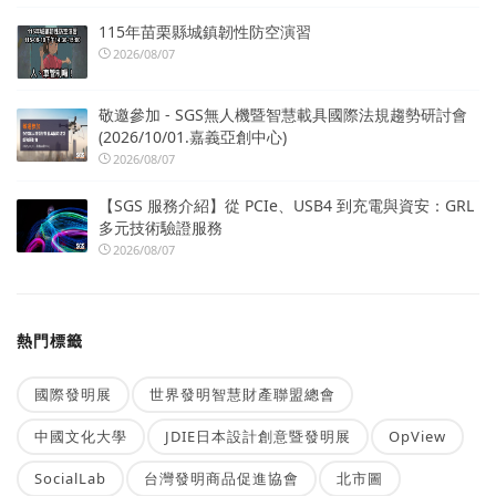
115年苗栗縣城鎮韌性防空演習
2026/08/07
敬邀參加 - SGS無人機暨智慧載具國際法規趨勢研討會
(2026/10/01.嘉義亞創中心)
2026/08/07
【SGS 服務介紹】從 PCIe、USB4 到充電與資安：GRL
多元技術驗證服務
2026/08/07
熱門標籤
國際發明展
世界發明智慧財產聯盟總會
中國文化大學
JDIE日本設計創意暨發明展
OpView
SocialLab
台灣發明商品促進協會
北市圖