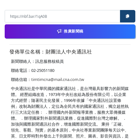
推廣新聞稿
發佈單位名稱：財團法人中央通訊社
新聞聯絡人：訊息服務核稿員
聯絡電話：02-25051180
聯絡信箱：
timtimcna@mail.cna.com.tw
中央通訊社是中華民國的國家通訊社，是台灣最具影響力的新聞媒
體。 經歷組織改造，1973年中央社改組為股份有限公司，以企業
方式經營；隨著民主化發展，1996年依據「中央通訊社設置條
例」改制為財團法人，定位為全民共有的國家通訊社，獨立超然執
行三大法定任務： ．辦理國內外新聞報導業務，服務大眾傳播媒
體。 ．辦理國家對外新聞通訊業務，促進國際對台灣之瞭解。 ．
加強與國際新聞通訊社合作，增進國際新聞交流。 秉持「正確、
領先、客觀、翔實」的基本原則，中央社專業新聞團隊每天以中、
英、日文即時對外發出上千則新聞、照片、圖表、影音與資訊，是