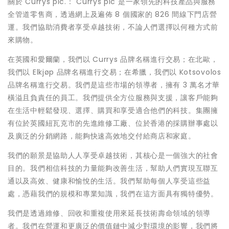
關於 Currys plc.： Currys plc 是一家領先的科技產品與服務
全管道零售商，透過網上及遍佈 8 個國家的 826 間線下門店營
運。我們協助消費者享受卓越技術，不論人們選擇以何種方式前
來購物。
在英國和愛爾蘭，我們以 Currys 品牌名稱進行交易；在北歐，
我們以 Elkjøp 品牌名稱進行交易；在希臘，我們以 Kotsovolos
品牌名稱進行交易。我們是這些市場的領導者，擁有 3 萬名才華
橫溢且負責任的員工。我們提供全方位服務與支援，讓客戶能夠
在生活中輕鬆發現、選擇、購買和享受適合他們的科技。集團擁
有位於英國紐瓦克市的先進維修工廠、位於香港的採購辦事處以
及廣泛的分銷網路，能夠快速高效地交付給商店和家庭。
我們的願景是協助人人享受卓越技術，其核心是一個強大的社會
目的。我們相信科技的力量能夠改善生活，幫助人們實現互聯互
通以及高效、健康和愉悅的生活。我們幫助每個人享受這些益
處，憑藉我們的規模和專業知識，我們在這方面具有獨特優勢。
我們是透過維修、回收和重複使用來延長技術壽命領域的領導
者。我們在營運和更廣泛的價值鏈中減少對環境的影響，我們將