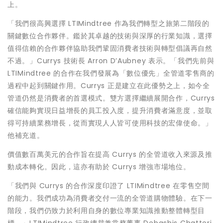
上。
「我們很高興選擇 LTIMindtree 作為我們轉型之旅第二階段的
關鍵數位合作夥伴。鑑於其卓越的技術與深厚的行業知識，選擇
值得信賴的合作夥伴協助我們鞏固消費者技術與轉型倡議再自然
不過。」Currys 技術長 Arron D’Aubney 表示。「我們先前與
LTIMindtree 的合作在我們發展為「數位優先」全管道零售商的
過程中起到關鍵作用。Currys 正是建立在此優勢之上，如今全
管道仍然是消費者的首選模式。雙方選擇繼續展開合作，Currys
確信能夠實現日益增長的員工投入度，提升消費者滿意度，並取
得可持續業務增長，從而實現人人皆可使用科技的宏偉使命。」
他補充道。
價值數百萬美元的合作旨在提高 Currys 的全管道收入來源及推
動成本轉化。因此，這亦有助於 Currys 增強市場地位。
「我們與 Currys 的合作深度印證了 LTIMindtree 在零售空間
的能力。我們成功為消費者交付一流的全管道購物體驗。在下一
階段，我們仍致力於利用自身的數位專業知識推動整體轉型目