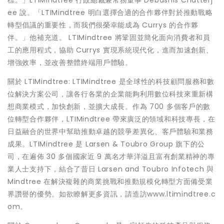
標。」LTIMindtree 行政總裁兼常務董事 Debashis Chatterj
ee 說。「LTIMindtree 明白選擇合適的合作夥伴對於推動戰略
轉型倡議的重要性，而我們很榮幸能成為 Currys 的合作夥
伴。」他補充道。 LTIMindtree 將鞏固並簡化面向消費者和員
工的應用程式，協助 Currys 實現系統現代化，進而加速創新、
增強效率，並改善整體終端用戶體驗。
關於 LTIMindtree: LTIMindtree 是全球性的科技顧問服務和數
位解決方案公司，讓各行各業的企業能夠利用數位科技來重新構
想商業模式，加快創新，並擴大成長。作為 700 多個客戶的數
位轉型合作夥伴，LTIMindtree 帶來廣泛的領域和科技專長，在
日益融合的世界中幫助推動卓越的競爭差異化、客戶體驗和業務
成果。LTIMindtree 是 Larsen & Toubro Group 旗下的公
司，在遍佈 30 多個國家近 9 萬名才華洋溢且富有創業精神的專
業人士支持下，結合了昔日 Larsen and Toubro Infotech 與
Mindtree 在解決複雜的商業挑戰和推動規模化轉型方面備受業
界讚譽的優勢。如欲瞭解更多資訊，請造訪www.ltimindtree.c
om。