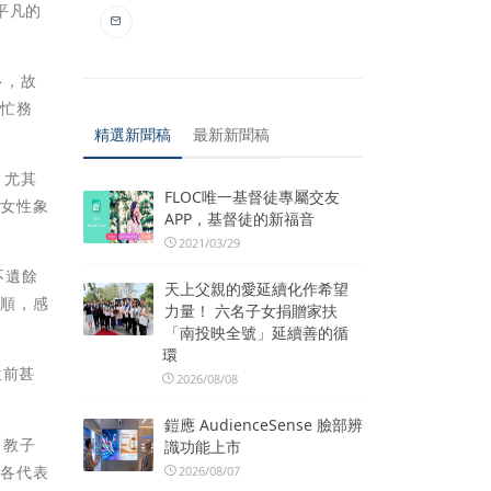
平凡的
多，故
幫忙務
精選新聞稿
最新新聞稿
，尤其
FLOC唯一基督徒專屬交友
的女性象
APP，基督徒的新福音
2021/03/29
不遺餘
天上父親的愛延續化作希望
孝順，感
力量！ 六名子女捐贈家扶
「南投映全號」延續善的循
環
生前甚
2026/08/08
鎧應 AudienceSense 臉部辨
，教子
識功能上市
與各代表
2026/08/07