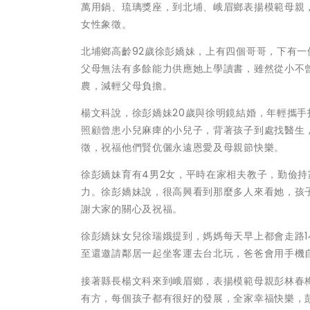
萬用鍋、琉璃獎座，到北埔、峨眉鄉表揚模範母親，
女性象徵。
北埔鄉高齡92歲徐彭嬌妹，上有四個哥哥，下有
父母無法有多餘能力供應她上學讀書，雖然從小不
農，減輕父母負擔。
楊文科說，徐彭嬌妹20歲與徐明鏡結婚，年輕攜
照顧曾患小兒麻痺的小兒子，背著孩子到處找醫生
徵，祝福他們賢伉儷永遠恩愛及母親節快樂。
徐彭嬌妹育有4男2女，平時在家相夫教子，勤儉
力。徐彭嬌妹說，很高興看到那麼多人來看她，孩
謝大家的關心及祝福。
徐彭嬌妹女兒徐瑞娥提到，媽媽每天早上都會走路1
至還邀請鄰居一起坐客運去台北玩，爸爸會用手機
接著縣長楊文科來到峨眉鄉，表揚模範母親彭林春
有方，每個孩子都有很好的發展，全家幸福快樂，