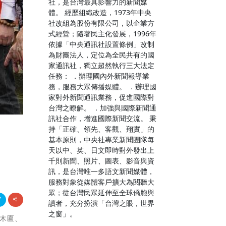
社，是台灣最具影響力的新聞媒
體。 經歷組織改造，1973年中央
社改組為股份有限公司，以企業方
式經營；隨著民主化發展，1996年
依據「中央通訊社設置條例」改制
為財團法人，定位為全民共有的國
家通訊社，獨立超然執行三大法定
任務： ．辦理國內外新聞報導業
務，服務大眾傳播媒體。 ．辦理國
家對外新聞通訊業務，促進國際對
台灣之瞭解。 ．加強與國際新聞通
訊社合作，增進國際新聞交流。 秉
持「正確、領先、客觀、翔實」的
基本原則，中央社專業新聞團隊每
天以中、英、日文即時對外發出上
千則新聞、照片、圖表、影音與資
訊，是台灣唯一多語文新聞媒體，
服務對象從媒體客戶擴大為閱聽大
眾；從台灣民眾延伸至全球僑胞與
讀者，充分扮演「台灣之眼，世界
之窗」。
」木匾、