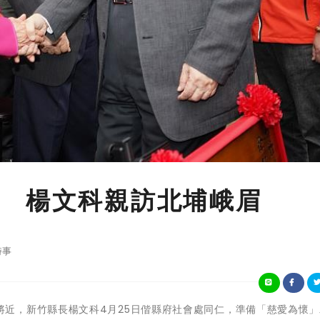
 楊文科親訪北埔峨眉
時事
溫馨母親節將近，新竹縣長楊文科4月25日偕縣府社會處同仁，準備「慈愛為懷