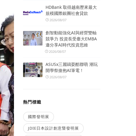
HDBank 取得越南歷來最大
規模國際銀團社會貸款
2026/08/07
創智動能強化AI與經營雙軸
競爭力 投資長受臺大EMBA
邀分享AI時代投資思維
2026/08/07
ASUSx三麗鷗耍酷聯萌 潮玩
開學祭搶抱AI筆電！
2026/08/07
熱門標籤
國際發明展
JDIE日本設計創意暨發明展