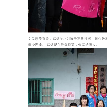
女兒彭美香說，媽媽從小對孩子不曾打罵，耐心教
很少表達。 媽媽現在最愛種菜，分享給家人。