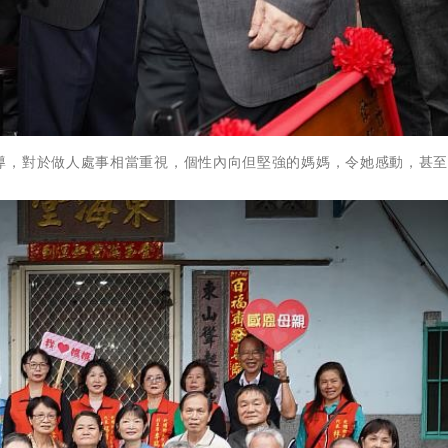
導，對於做人處事相當重視，個性內向但堅強的媽媽，令她感動，甚