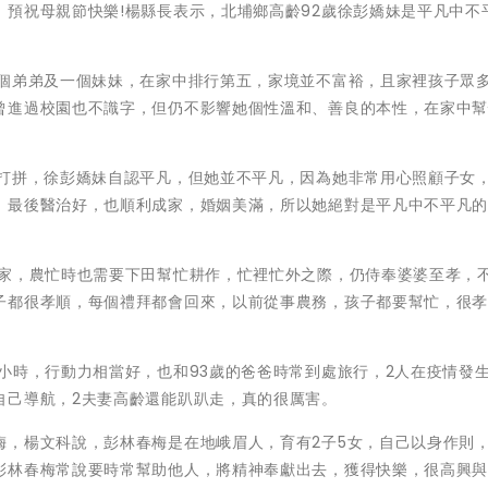
預祝母親節快樂!楊縣長表示，北埔鄉高齡92歲徐彭嬌妹是平凡中不
一個弟弟及一個妹妹，在家中排行第五，家境並不富裕，且家裡孩子眾
曾進過校園也不識字，但仍不影響她個性溫和、善良的本性，在家中
手打拼，徐彭嬌妹自認平凡，但她並不平凡，因為她非常用心照顧子女
，最後醫治好，也順利成家，婚姻美滿，所以她絕對是平凡中不平凡
持家，農忙時也需要下田幫忙耕作，忙裡忙外之際，仍侍奉婆婆至孝，
子都很孝順，每個禮拜都會回來，以前從事農務，孩子都要幫忙，很
小時，行動力相當好，也和93歲的爸爸時常到處旅行，2人在疫情發
自己導航，2夫妻高齡還能趴趴走，真的很厲害。
梅，楊文科說，彭林春梅是在地峨眉人，育有2子5女，自己以身作則
彭林春梅常說要時常幫助他人，將精神奉獻出去，獲得快樂，很高興