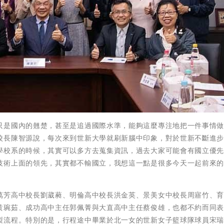
只是國內的翹楚，甚至是追過國際水準，能夠這麼專注地把一件事情
校長陳智源說，每次來到世新大學就刷新腦中印象，對於世新不斷進
學校系的時候，其實可以多方去蒐集資訊，過去大家可能會有國立優
技術上面的領先，其實都不輸國立，我想這一點是很多今天一起前來
萬芳高中校長劉葳蕤、明倫高中校長洪金英、景美女中校長周寤竹、
黃琬茹、成功高中主任郭佩菁與大直高中主任蔡俊雄，也都不約而同
製流程。特別的是，行程途中畢業於北一女的世新女子籃球隊球員宋