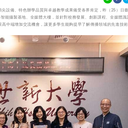
世新大學以頂尖設備、特色辦學品質與卓越教學成果備受各界肯定，昨（25）日臺
S智能攝製基地、全媒體大樓，並針對校務發展、創新課程、全媒體識
跟高中端增加交流機會，讓更多學生能夠提早了解傳播領域的先進技