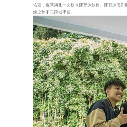
佑蓮，也來與北一女校長陳智源敘舊。陳智源感謝
鍊之餘不忘跨域學習。