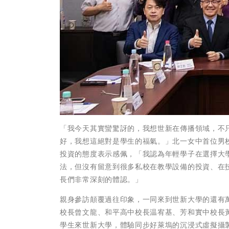
「我今天其實蠻驚訝的，我想世新在傳播領域，不
好，我想這絕對是學生的福氣。」北一女中首位男
投資的態度表示感佩，「我認為年輕學子在選擇大
法，但沒有留意到很多私校在教學設備的投資、在
長們非常深刻的體認。」
親身參訪顛覆過往印象，一同來到世新大學的還有
校長曾文龍、和平高中校長温宥基、芳和實中校長
學生來世新大學，體驗同步好萊塢的沉浸式虛擬攝