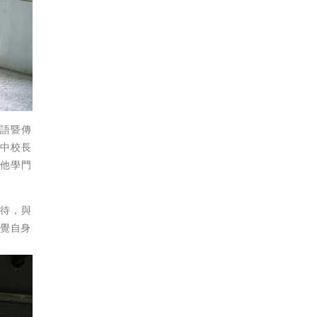
英語暨傳
實中校長
其他學門
接待，與
發覺自身