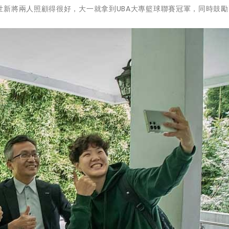
世新將兩人照顧得很好，大一就拿到UBA大專籃球聯賽冠軍，同時鼓勵