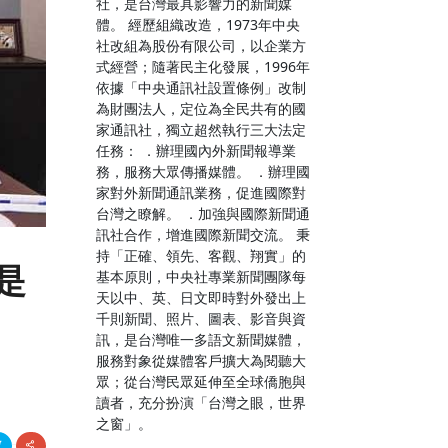
社，是台灣最具影響力的新聞媒
體。 經歷組織改造，1973年中央
社改組為股份有限公司，以企業方
式經營；隨著民主化發展，1996年
依據「中央通訊社設置條例」改制
為財團法人，定位為全民共有的國
家通訊社，獨立超然執行三大法定
任務： ．辦理國內外新聞報導業
務，服務大眾傳播媒體。 ．辦理國
家對外新聞通訊業務，促進國際對
台灣之瞭解。 ．加強與國際新聞通
訊社合作，增進國際新聞交流。 秉
持「正確、領先、客觀、翔實」的
是
基本原則，中央社專業新聞團隊每
天以中、英、日文即時對外發出上
千則新聞、照片、圖表、影音與資
訊，是台灣唯一多語文新聞媒體，
服務對象從媒體客戶擴大為閱聽大
眾；從台灣民眾延伸至全球僑胞與
讀者，充分扮演「台灣之眼，世界
之窗」。