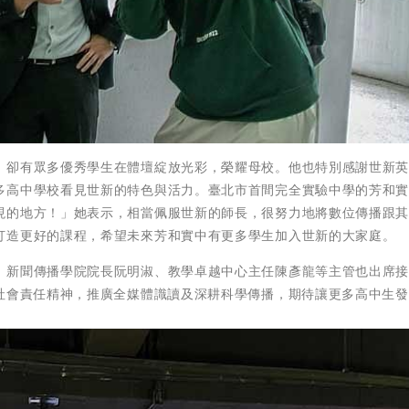
，卻有眾多優秀學生在體壇綻放光彩，榮耀母校。他也特別感謝世新
多高中學校看見世新的特色與活力。臺北市首間完全實驗中學的芳和
現的地方！」她表示，相當佩服世新的師長，很努力地將數位傳播跟
打造更好的課程，希望未來芳和實中有更多學生加入世新的大家庭。
、新聞傳播學院院長阮明淑、教學卓越中心主任陳彥龍等主管也出席
學社會責任精神，推廣全媒體識讀及深耕科學傳播，期待讓更多高中生