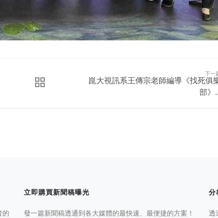
下一
崑大視訊系王傳宗老師編導《找死俱
部》..
立即購買新聞稿曝光
分
者的
發一篇新聞稿透通到各大媒體的最快速、最便捷的方案！
透