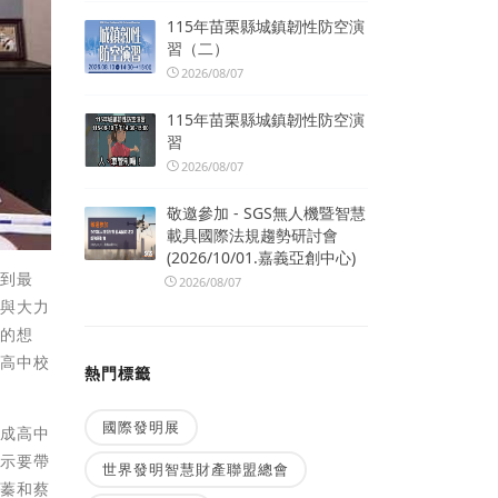
115年苗栗縣城鎮韌性防空演
習（二）
2026/08/07
115年苗栗縣城鎮韌性防空演
習
2026/08/07
敬邀參加 - SGS無人機暨智慧
載具國際法規趨勢研討會
(2026/10/01.嘉義亞創中心)
做到最
2026/08/07
步與大力
先的想
的高中校
熱門標籤
國際發明展
育成高中
表示要帶
世界發明智慧財產聯盟總會
瑞蓁和蔡