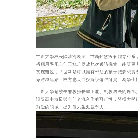
世新大學校長陳清河表示，世新雖然沒有體育科系
播應用學系主任王毓芝促成此次參訪機會，能讓更
黃琬茹說，「世新是可以讓有想法的孩子把夢想實
做跨域連結，校方也大力投資設備跟師資，為學生
世新大學副校長兼教務長賴正能、副教務長劉峰旭
10所高中校長與主任交流合作的可行性，發揮大
熱愛的領域，提升個人生涯競爭力。